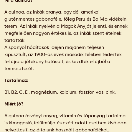
Mi a quinoa?
A quinoa, az inkák aranya, egy dél amerikai
gluténmentes gabonaféle, főleg Peru és Bolívia vidékein
terem. Az inkák nyelvén a Magok Anyját jelenti, és ennek
megfelelően nagyon értékes is, az inkák szent ételnek
tartották.
A spanyol hódítások idején majdnem teljesen
kipusztult, az 1900-as évek második felében fedezték
fel újra a jótékony hatásait, és kezdték el újból a
termesztését.
Tartalmaz:
B1, B2, C, E , magnézium, kalcium, foszfor, vas, cink.
Miért jó?
A quinoa ásványi anyag, vitamin és tápanyag tartalma
is kimagasló, felülmúlja és ezért adott esetben kiválóan
helyettesíti az általunk használt gabonaféléket.