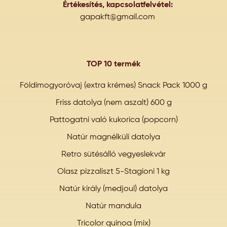
Értékesítés, kapcsolatfelvétel:
gapakft@gmail.com
TOP 10 termék
Földimogyoróvaj (extra krémes) Snack Pack 1000 g
Friss datolya (nem aszalt) 600 g
Pattogatni való kukorica (popcorn)
Natúr magnélküli datolya
Retro sütésálló vegyeslekvár
Olasz pizzaliszt 5-Stagioni 1 kg
Natúr király (medjoul) datolya
Natúr mandula
Tricolor quinoa (mix)