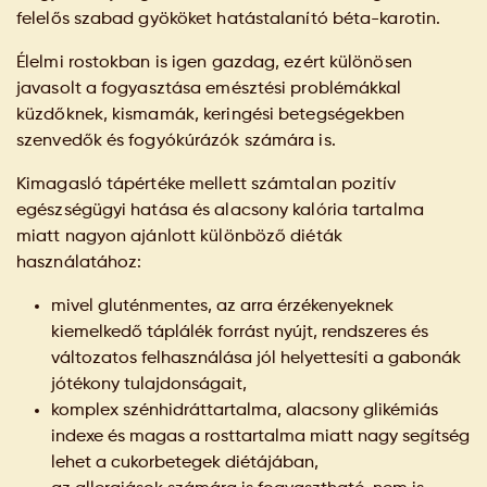
felelős szabad gyököket hatástalanító béta-karotin.
Élelmi rostokban is igen gazdag, ezért különösen
javasolt a fogyasztása emésztési problémákkal
küzdőknek, kismamák, keringési betegségekben
szenvedők és fogyókúrázók számára is.
Kimagasló tápértéke mellett számtalan pozitív
egészségügyi hatása és alacsony kalória tartalma
miatt nagyon ajánlott különböző diéták
használatához:
mivel gluténmentes, az arra érzékenyeknek
kiemelkedő táplálék forrást nyújt, rendszeres és
változatos felhasználása jól helyettesíti a gabonák
jótékony tulajdonságait,
komplex szénhidráttartalma, alacsony glikémiás
indexe és magas a rosttartalma miatt nagy segítség
lehet a cukorbetegek diétájában,