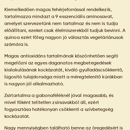
Kiemelkedően magas fehérjeforrással rendelkezik,
tartalmazza mindazt a 9 esszenciális aminosavat,
amelyet szervezetünk nem tartalmaz és nem is tudja
előállítani, ezeket csak élelmiszerekből tudjuk bevinni. A
quinoa ezért főleg nagyon jó választás vegetáriánusok
számára is.
Magas antioxidáns tartalmának köszönhetően segíti
megelőzni az egyes daganatos megbetegedések
kialakulásának kockázatát, kiváló gyulladáscsökkentő,
lúgosító tulajdonsága miatt a méregtelenítő kúrákban
is nagyon jól alkalmazható.
Zsírtartalma a gabonaféléknél jóval magasabb, és
mivel főként telítetlen zsírsavakból áll, ezért
fogyasztása hatékonyan csökkenti a szívbetegség
kockázatát.
Nagy mennyiségben található benne az öregedésért is