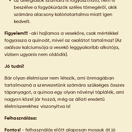
az allergiások számára is fogyasztható, nem is
beszélve a fogyókúrázók széles tömegéről, akik
számára alacsony kalóriatartalma miatt igen
kedvelt.
Figyelem!!!
-aki hajlamos a vesekőre, csak mértékkel
fogyassza a quinoát, mivel az oxalátot tartalmaz! (Az
oxálsav kalciumsója a vesekő leggyakoribb alkotója,
vízben ugyanis nem oldódik).
Jó tudni!
Bár olyan élelmiszer nem létezik, ami önmagában
tartalmazná a szervezetünk számára szükséges összes
tápanyagot, a quinoa egy olyan növényi táplálék, ami
nagyon közel jár hozzá, még az állati eredetű
élelmiszerekhez viszonyítva is!
Felhasználása:
Fontos!
- felhasználás előtt alaposan mossuk át jó