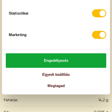
Peru
Statisztikai
100g termékben
Tápanyagtartalom
Energia:
374 kcal
Marketing
1579 kJ
Zsír:
5,8 g
Engedélyezés
- amelyből telített zsírsavak:
0,6 g
Egyedi beállítás
Szénhidrát:
62,7 g
Megtagad
- amelyből cukrok:
0,5 g
Fehérje:
14,2 g