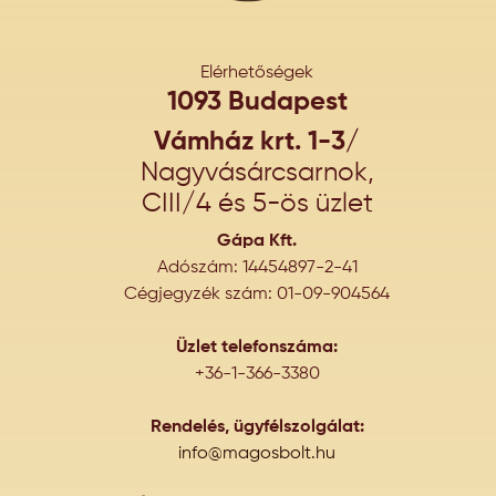
Elérhetőségek
1093 Budapest
Vámház krt. 1-3/
Nagyvásárcsarnok,
CIII/4 és 5-ös üzlet
Gápa Kft.
Adószám: 14454897-2-41
Cégjegyzék szám: 01-09-904564
Üzlet telefonszáma:
+36-1-366-3380
Rendelés, ügyfélszolgálat:
info@magosbolt.hu