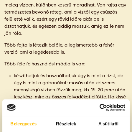
meleg vízben, különben keserű maradhat. Van rajta egy
természetes bevonó réteg, ami a víztől egy csúszós
felületté válik, ezért egy rövid időre akár be is
áztathatjuk, és egészen addig mossuk, amíg ez le nem
jön róla.
Több fajta is létezik belőle, a legismertebb a fehér
verzió, ami a legédesebb is.
Több féle felhasználási módja is van:
készíthetjük és használhatjuk úgy is mint a rizst, de
úgy is mint a gabonákat: mosás után kétszeres
mennyiségű vízben főzzük meg, kb. 15-20 perc után
lesz kész, mire az összes folyadékot elfőtte. Ha kissé
megpirítjuk főzés előtt, ízletesebb lesz.
készíthetünk belőle egytálételeket, tálalhatjuk
köretként, összekeverhetjük zöldségekkel akár
Beleegyezés
Részletek
A sütikről
wokban is. Jól passzol a hússal is, de rendkívüli