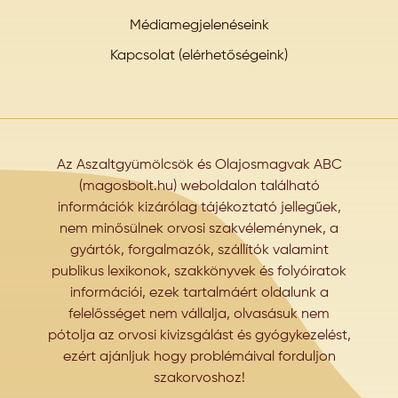
Médiamegjelenéseink
Kapcsolat (elérhetőségeink)
Az Aszaltgyümölcsök és Olajosmagvak ABC
(magosbolt.hu) weboldalon található
információk kizárólag tájékoztató jellegűek,
nem minősülnek orvosi szakvéleménynek, a
gyártók, forgalmazók, szállítók valamint
publikus lexikonok, szakkönyvek és folyóiratok
információi, ezek tartalmáért oldalunk a
felelősséget nem vállalja, olvasásuk nem
pótolja az orvosi kivizsgálást és gyógykezelést,
ezért ajánljuk hogy problémáival forduljon
szakorvoshoz!