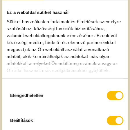
tápértékének köszönhetően hús nélkül is legalább
olyan gyakran készítik. Töltelékként is használhatjuk,
Ez a weboldal sütiket használ
de akár fasírt is készülhet belőle.
Sütiket használunk a tartalmak és hirdetések személyre
tehetjük levesekbe betétként, de készíthetünk akár
szabásához, közösségi funkciók biztosításához,
hideg salátát is belőle.
valamint weboldalforgalmunk elemzéséhez. Ezenkívül
készíthetjük kásaként is: főzzük meg ugyanúgy, mint
közösségi média-, hirdető- és elemező partnereinkkel
a zabkását szokás tejben vagy vízben. Tehetünk
megosztjuk az Ön weboldalhasználatra vonatkozó
még hozzá gyümölcsöket, joghurtot vagy mézet, de
adatait, akik kombinálhatják az adatokat más olyan
akár ezek kombinációját is.
adatokkal, amelyeket Ön adott meg számukra vagy az
rizshez hasonlóan desszertek elkészítéséhez is
Ön által használt más szolgáltatásokból gyűjtöttek.
használhatjuk.
Összetevők és allergén információk
Hozzájárulás
kiválasztása
Elengedhetetlen
Fehér quinoa, vörös quinoa, fekete quinoa.
A termék származási helye
Beállítások