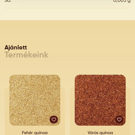
Só:
0,005 g
Ajánlott
Termékeink
Fehér quinoa
Vörös quinoa