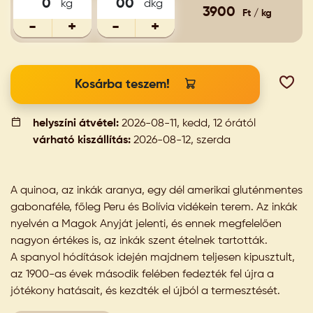
kg
dkg
3900
Ft / kg
-
+
-
+
Kosárba teszem!
helyszíni átvétel:
2026-08-11, kedd, 12 órától
várható kiszállítás:
2026-08-12, szerda
A quinoa, az inkák aranya, egy dél amerikai gluténmentes
gabonaféle, főleg Peru és Bolívia vidékein terem. Az inkák
nyelvén a Magok Anyját jelenti, és ennek megfelelően
nagyon értékes is, az inkák szent ételnek tartották.
A spanyol hódítások idején majdnem teljesen kipusztult,
az 1900-as évek második felében fedezték fel újra a
jótékony hatásait, és kezdték el újból a termesztését.