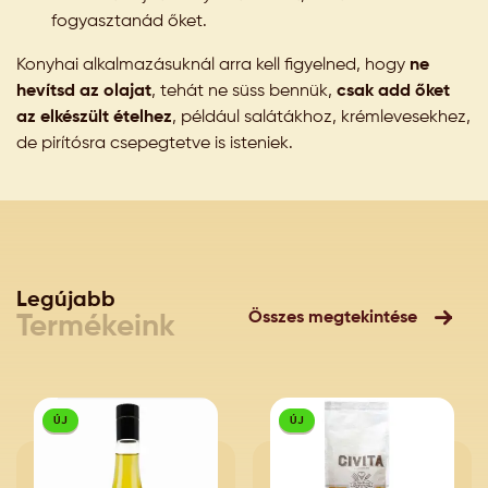
fogyasztanád őket.
Konyhai alkalmazásuknál arra kell figyelned, hogy
ne
hevítsd az olajat
, tehát ne süss bennük,
csak add őket
az elkészült ételhez
, például salátákhoz, krémlevesekhez,
de pirítósra csepegtetve is isteniek.
Legújabb
Összes megtekintése
Termékeink
ÚJ
ÚJ