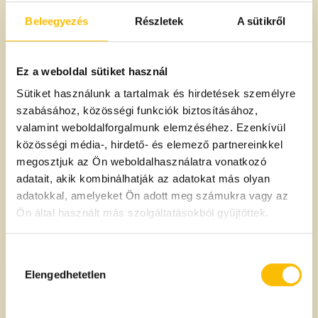
Beleegyezés
Részletek
A sütikről
Ez a weboldal sütiket használ
Sütiket használunk a tartalmak és hirdetések személyre
szabásához, közösségi funkciók biztosításához,
valamint weboldalforgalmunk elemzéséhez. Ezenkívül
közösségi média-, hirdető- és elemező partnereinkkel
megosztjuk az Ön weboldalhasználatra vonatkozó
Hidegensajtolt napraforgó
Hidegensajtolt repceolaj
adatait, akik kombinálhatják az adatokat más olyan
olaj Solio 1 l
Solio 1 l
adatokkal, amelyeket Ön adott meg számukra vagy az
Ön által használt más szolgáltatásokból gyűjtöttek.
2490 Ft
2790 Ft
/db
/db
Hozzájárulás
kiválasztása
Elengedhetetlen