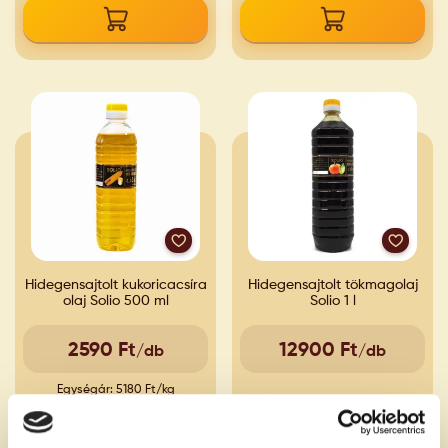
Hidegensajtolt kukoricacsíra
Hidegensajtolt tökmagolaj
olaj Solio 500 ml
Solio 1 l
2590 Ft
12900 Ft
/db
/db
Egységár: 5180 Ft/kg