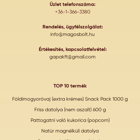
Üzlet telefonszáma:
+36-1-366-3380
Rendelés, ügyfélszolgálat:
info@magosbolt.hu
Értékesítés, kapcsolatfelvétel:
gapakft@gmail.com
TOP 10 termék
Földimogyoróvaj (extra krémes) Snack Pack 1000 g
Friss datolya (nem aszalt) 600 g
Pattogatni való kukorica (popcorn)
Natúr magnélküli datolya