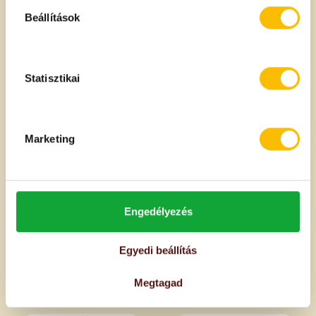
Beállítások
KÉSZLETHIÁNY
KÉSZLETHIÁNY
Statisztikai
Marketing
Hidegen sajtolt avokádó olaj
Hidegensajtolt
Ethnos/Pietro Corricelli 250
feketeköménymag olaj Solio
ml
200 ml
Engedélyezés
Hamarosan érkezik!
Hamarosan érkezik!
Egyedi beállítás
Értesítést kérek
Értesítést kérek
Megtagad