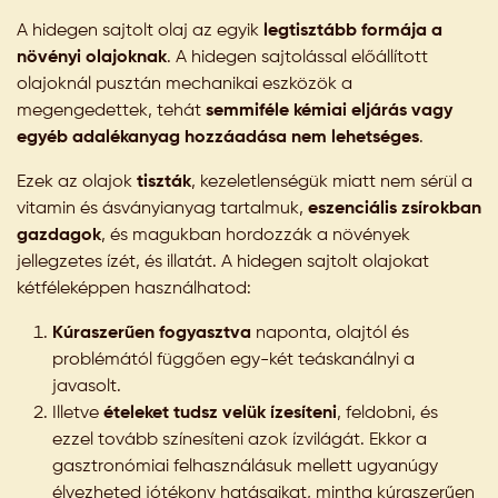
A hidegen sajtolt olaj az egyik
legtisztább formája a
növényi olajoknak
. A hidegen sajtolással előállított
olajoknál pusztán mechanikai eszközök a
megengedettek, tehát
semmiféle kémiai eljárás vagy
egyéb adalékanyag hozzáadása nem lehetséges
.
Ezek az olajok
tiszták
, kezeletlenségük miatt nem sérül a
vitamin és ásványianyag tartalmuk,
eszenciális zsírokban
gazdagok
, és magukban hordozzák a növények
jellegzetes ízét, és illatát. A hidegen sajtolt olajokat
kétféleképpen használhatod:
Kúraszerűen fogyasztva
naponta, olajtól és
problémától függően egy-két teáskanálnyi a
javasolt.
Illetve
ételeket tudsz velük ízesíteni
, feldobni, és
ezzel tovább színesíteni azok ízvilágát. Ekkor a
gasztronómiai felhasználásuk mellett ugyanúgy
élvezheted jótékony hatásaikat, mintha kúraszerűen