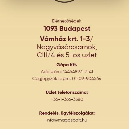
Elérhetőségek
1093 Budapest
Vámház krt. 1-3/
Nagyvásárcsarnok,
CIII/4 és 5-ös üzlet
Gápa Kft.
Adószám: 14454897-2-41
Cégjegyzék szám: 01-09-904564
Üzlet telefonszáma:
+36-1-366-3380
Rendelés, ügyfélszolgálat:
info@magosbolt.hu