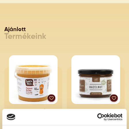
Ajánlott
Termékeink
Földimogyoróvaj (extra
Törökmogyorókrém Nuts &
krémes) Snack Pack 1000 g
Berries 200 g