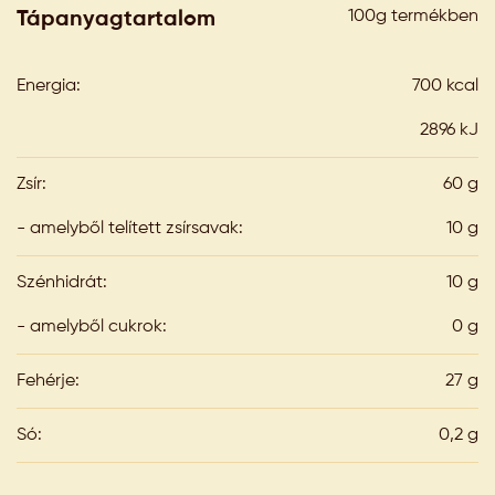
100g termékben
Tápanyagtartalom
Energia:
700 kcal
2896 kJ
Zsír:
60 g
- amelyből telített zsírsavak:
10 g
Szénhidrát:
10 g
- amelyből cukrok:
0 g
Fehérje:
27 g
Só:
0,2 g