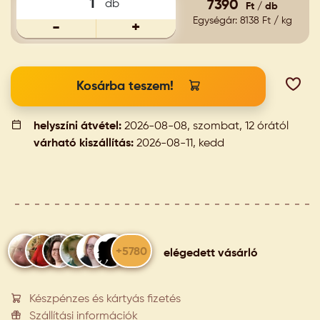
db
7390
Ft / db
Egységár: 8138 Ft / kg
-
+
Kosárba teszem!
helyszíni átvétel:
2026-08-08, szombat, 12 órától
várható kiszállítás:
2026-08-11, kedd
+5780
elégedett vásárló
Készpénzes és kártyás fizetés
Szállítási információk