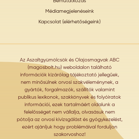
Bemutatkozás
Médiamegjelenéseink
Kapcsolat (elérhetőségeink)
Az Aszaltgyümölcsök és Olajosmagvak ABC
(magosbolt.hu) weboldalon található
információk kizárólag tájékoztató jellegűek,
nem minősülnek orvosi szakvéleménynek, a
gyártók, forgalmazók, szállítók valamint
publikus lexikonok, szakkönyvek és folyóiratok
információi, ezek tartalmáért oldalunk a
felelősséget nem vállalja, olvasásuk nem
pótolja az orvosi kivizsgálást és gyógykezelést,
ezért ajánljuk hogy problémáival forduljon
szakorvoshoz!