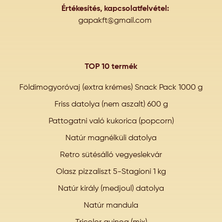
Értékesítés, kapcsolatfelvétel:
gapakft@gmail.com
TOP 10 termék
Földimogyoróvaj (extra krémes) Snack Pack 1000 g
Friss datolya (nem aszalt) 600 g
Pattogatni való kukorica (popcorn)
Natúr magnélküli datolya
Retro sütésálló vegyeslekvár
Olasz pizzaliszt 5-Stagioni 1 kg
Natúr király (medjoul) datolya
Natúr mandula