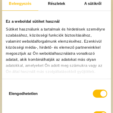
4990 Ft
3490 Ft
/db
/db
Beleegyezés
Részletek
A sütikről
Egységár: 17450 Ft/kg
Ez a weboldal sütiket használ
Sütiket használunk a tartalmak és hirdetések személyre
szabásához, közösségi funkciók biztosításához,
valamint weboldalforgalmunk elemzéséhez. Ezenkívül
közösségi média-, hirdető- és elemező partnereinkkel
megosztjuk az Ön weboldalhasználatra vonatkozó
adatait, akik kombinálhatják az adatokat más olyan
adatokkal, amelyeket Ön adott meg számukra vagy az
Ön által használt más szolgáltatásokból gyűjtöttek.
Hozzájárulás
Mandulakrém Mendula 180
Törökmogyorókrém deluxe
kiválasztása
g
(vegán, kakaóval és
Elengedhetetlen
kókuszcukorral) Mendula 180
g
2890 Ft
3390 Ft
/db
/db