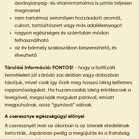
ásványianyag- és vitamintartalma is szinte teljesen
megmarad
nem tartalmaz semmilyen hozzáadott aromát,
cukrot, tartósítószert vagy más adalékanyagot
nagyon egészséges és számtalan módon
felhasználható
az év bármely szakaszában beszerezhető, és
élvezhető
Tárolási információ: FONTOS!
- hogy a liofilizált
termékeket jól záródó zacskóban vagy dobozban
tároljuk, mivel csak így őrzik meg hosszú ideig kellemes
roppanósságukat. Ha huzamosabb ideig érintkeznek a
levegővel, megszívják magukat párával, emiatt
megpuhulnak, azaz “gumissá” válnak.
A cseresznye egészségügyi előnyei
A cseresznyét már az ókorban is az istenek eledelének
tartották, Japánban pedig a megújulás és a fiatalság