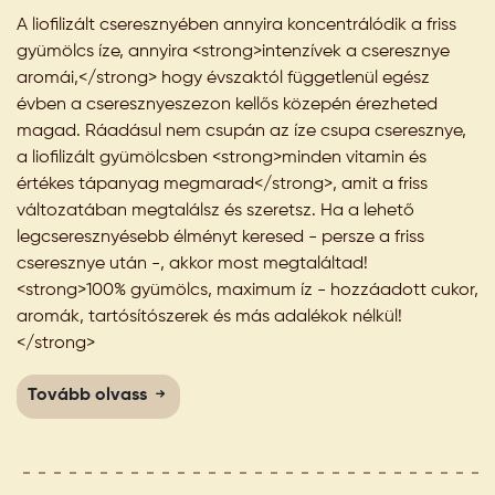
A liofilizált cseresznyében annyira koncentrálódik a friss
gyümölcs íze, annyira <strong>intenzívek a cseresznye
aromái,</strong> hogy évszaktól függetlenül egész
évben a cseresznyeszezon kellős közepén érezheted
magad. Ráadásul nem csupán az íze csupa cseresznye,
a liofilizált gyümölcsben <strong>minden vitamin és
értékes tápanyag megmarad</strong>, amit a friss
változatában megtalálsz és szeretsz. Ha a lehető
legcseresznyésebb élményt keresed - persze a friss
cseresznye után -, akkor most megtaláltad!
<strong>100% gyümölcs, maximum íz - hozzáadott cukor,
aromák, tartósítószerek és más adalékok nélkül!
</strong>
Tovább olvass