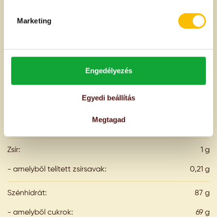
A termék származási helye
Marketing
Szerbia
Engedélyezés
100g termékben
Tápanyagtartalom
Egyedi beállítás
Energia:
341 kcal
Megtagad
1426 kJ
Zsír:
1 g
- amelyből telített zsírsavak:
0,21 g
Szénhidrát:
87 g
- amelyből cukrok:
69 g