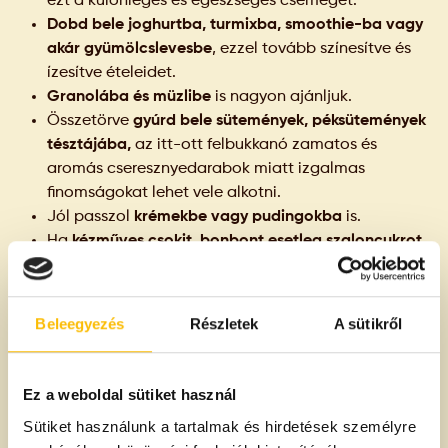
ezt a különleges és egészséges csemegét.
Dobd bele joghurtba, turmixba, smoothie-ba vagy
akár gyümölcslevesbe
, ezzel tovább színesítve és
ízesítve ételeidet.
Granolába és müzlibe
is nagyon ajánljuk.
Összetörve
gyúrd bele sütemények, péksütemények
tésztájába,
az itt-ott felbukkanó zamatos és
aromás cseresznyedarabok miatt izgalmas
finomságokat lehet vele alkotni.
Jól passzol
krémekbe vagy pudingokba
is.
Ha
kézműves csokit, bonbont esetleg szaloncukrot
készítesz, tökéletesen belepasszol a liofilizált
cseresznye, hiszen telt, intenzív íze különösen jól áll
az édességeknek.
Beleegyezés
Részletek
A sütikről
Nyáron a jeges-szódás
limonádét
varázsolhatod
kirobbanóan gyümölcsössé, télen pedig
a teádat
"fűszerezheted" vele.
Ez a weboldal sütiket használ
Tipp:
Ha liofilizált cseresznyét teszel a müzlidbe vagy
Sütiket használunk a tartalmak és hirdetések személyre