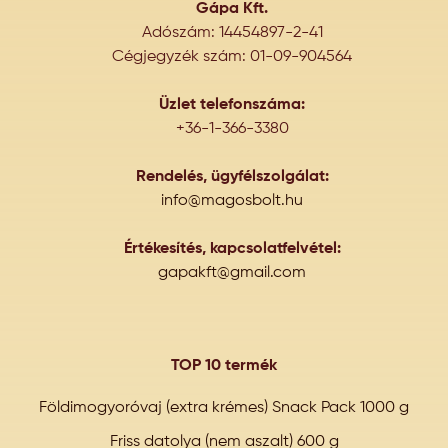
Gápa Kft.
Adószám: 14454897-2-41
Cégjegyzék szám: 01-09-904564
Üzlet telefonszáma:
+36-1-366-3380
Rendelés, ügyfélszolgálat:
info@magosbolt.hu
Értékesítés, kapcsolatfelvétel:
gapakft@gmail.com
TOP 10 termék
Földimogyoróvaj (extra krémes) Snack Pack 1000 g
Friss datolya (nem aszalt) 600 g