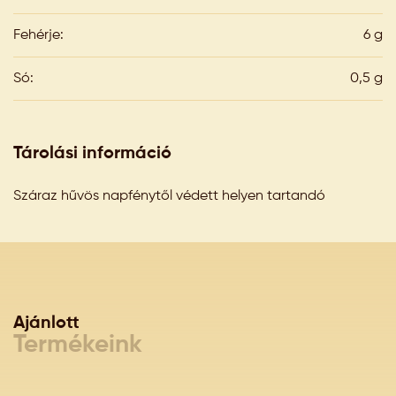
Fehérje:
6 g
Só:
0,5 g
Tárolási információ
Száraz hűvös napfénytől védett helyen tartandó
Ajánlott
Termékeink