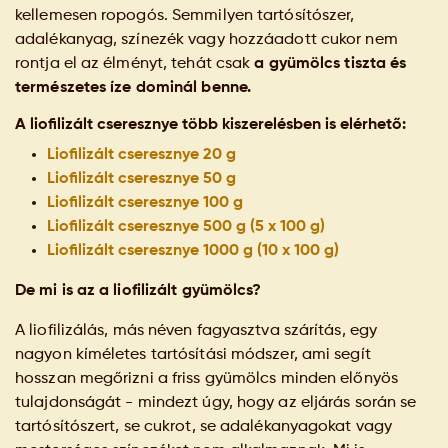
kellemesen ropogós. Semmilyen tartósítószer,
adalékanyag, színezék vagy hozzáadott cukor nem
rontja el az élményt, tehát csak
a gyümölcs tiszta és
természetes íze dominál benne.
A liofilizált cseresznye több kiszerelésben is elérhető:
Liofilizált cseresznye 20 g
Liofilizált cseresznye 50 g
Liofilizált cseresznye 100 g
Liofilizált cseresznye 500 g (5 x 100 g)
Liofilizált cseresznye 1000 g (10 x 100 g)
De mi is az a liofilizált gyümölcs?
A liofilizálás, más néven fagyasztva szárítás, egy
nagyon kíméletes tartósítási módszer, ami segít
hosszan megőrizni a friss gyümölcs minden előnyös
tulajdonságát - mindezt úgy, hogy az eljárás során se
tartósítószert, se cukrot, se adalékanyagokat vagy