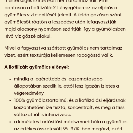
mesterséges színezéket nem alkalmaznak. Mi is
pontosan a liofilizálás? Lényegében ez az eljárás a
gyümölcs víztelenítését jelenti. A feldolgozásra szánt
gyümölcsöt rögtön a leszedése után lefagyasztják,
majd alacsony nyomáson szárítják, így a gyümölcsben
lévő víz gőzzé alakul.
Mivel a fagyasztva szárított gyümölcs nem tartalmaz
vizet, ezért textúrája kellemesen ropogóssá válik.
A liofilizált gyümölcs előnyei:
mindig a legérettebb és legzamatosabb
állapotában szedik le, ettől lesz igazán ízletes a
végeredmény
100% gyümölcstartalmú, és a liofilizálási eljárásnak
köszönhetően íze tiszta, koncentrált, és még a friss
változatnál is intenzívebb.
a kíméletes tartósítási módszernek hála a gyümölcs
az értékes összetevőit 95-97%-ban megőrzi, ezért