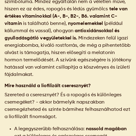
szimbóluma. Mindez egyáltalán nem a véletlen műve,
hiszen ez az édes, ropogós és lédús gyümölcs
tele van
értékes vitaminokkal (A-, B-, B2-, B6. valamint C-
vitamin
is található benne),
nyomelemekkel
(például
káliummal és vassal), ahogyan
antioxidánsokkal és
gyulladásgátló vegyületekkel is.
Mindezeken felül igazi
energiabomba, kiváló rostforrás, de még a pihentetőbb
alvást is támogatja, hiszen elősegíti a melatonin
hormon termelődését. A szívünk egészségére is jótékony
hatással van valamint csillapítja a köszvényes és ízületi
fájdalmakat.
Mire használd a liofilizált cseresznyét?
Szereted a cseresznyét? És a ropogós és különleges
csemegéket? - akkor bármelyik napszakban
csemegézheted és szinte bármihez felhasználhatod ezt
a liofilizált finomságot.
A legegyszerűbb felhasználása:
nassold magában