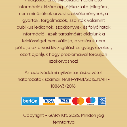
(magosbolt.hu) weboldalon található
információk kizárólag tájékoztató jellegűek,
nem minősülnek orvosi szakvéleménynek, a
gyártók, forgalmazók, szállítók valamint
publikus lexikonok, szakkönyvek és folyóiratok
információi, ezek tartalmáért oldalunk a
felelősséget nem vállalja, olvasásuk nem
pótolja az orvosi kivizsgálást és gyógykezelést,
ezért ajánljuk hogy problémáival forduljon
szakorvoshoz!
Az adatvédelmi nyilvántartásba vételi
határozatok számai: NAIH-91981/2016.,NAIH-
108643/2016.
Copyright - GÁPA Kft. 2026. Minden jog
fenntartva