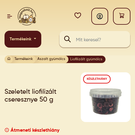
Termékeink
Termékeink
Aszalt gyümölcs
Liofilizált gyümölcs
KÉSZLETHIÁNY
Szeletelt liofilizált
cseresznye 50 g
Átmeneti készlethiány