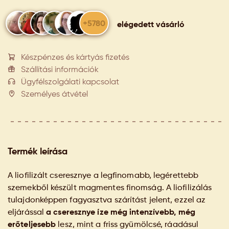
+5780
elégedett vásárló
Készpénzes és kártyás fizetés
Szállítási információk
Ügyfélszolgálati kapcsolat
Személyes átvétel
Termék leírása
A liofilizált cseresznye a legfinomabb, legérettebb
szemekből készült magmentes finomság. A liofilizálás
tulajdonképpen fagyasztva szárítást jelent, ezzel az
eljárással
a cseresznye íze még intenzívebb, még
erőteljesebb
lesz, mint a friss gyümölcsé, ráadásul