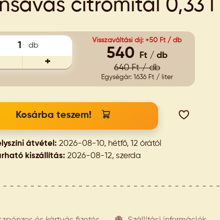
nsavas citromital 0,33 l
Visszaváltási díj: +50 Ft / db
db
540
Ft / db
+
640 Ft / db
Egységár: 1636 Ft / liter
Kosárba teszem!
lyszíni átvétel:
2026-08-10, hétfő, 12 órától
rható kiszállítás:
2026-08-12, szerda