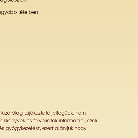
magolásban
agyobb tételben
izárólag tájékoztató jellegűek, nem
akkönyvek és folyóiratok információi, ezek
és gyógykezelést, ezért ajánljuk hogy