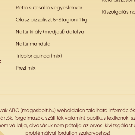
Kérd díszcso
Retro sütésálló vegyeslekvár
Kiszolgálás n
Olasz pizzaliszt 5-Stagioni 1 kg
Natúr király (medjoul) datolya
Natúr mandula
Tricolor quinoa (mix)
:
Prezi mix
k ABC (magosbolt.hu) weboldalon található információk k
tók, forgalmazók, szállítók valamint publikus lexikonok, sz
nem vállalja, olvasásuk nem pótolja az orvosi kivizsgálást 
problémáival forduljon szakorvoshoz!