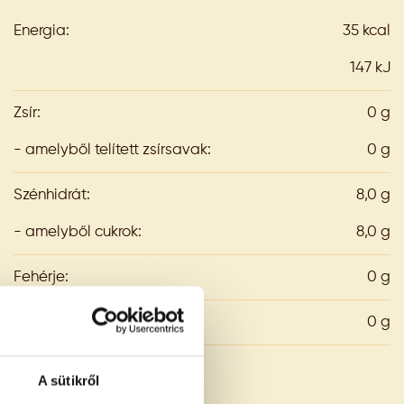
Energia:
35 kcal
147 kJ
Zsír:
0 g
- amelyből telített zsírsavak:
0 g
Szénhidrát:
8,0 g
- amelyből cukrok:
8,0 g
Fehérje:
0 g
Só:
0 g
A sütikről
Tárolási információ