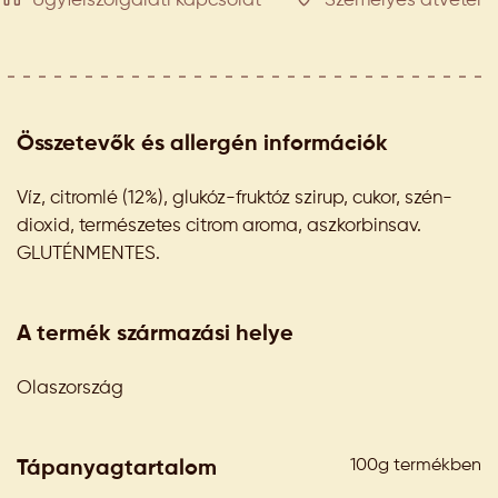
Ügyfélszolgálati kapcsolat
Személyes átvétel
Összetevők és allergén információk
Víz, citromlé (12%), glukóz-fruktóz szirup, cukor, szén-
dioxid, természetes citrom aroma, aszkorbinsav.
GLUTÉNMENTES.
A termék származási helye
Olaszország
100g termékben
Tápanyagtartalom