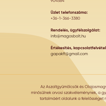
904564
Üzlet telefonszáma:
+36-1-366-3380
Rendelés, ügyfélszolgálat:
info@magosbolt.hu
Értékesítés, kapcsolatfelvétel
gapakft@gmail.com
Az Aszaltgyümölcsök és Olajosmagva
minősülnek orvosi szakvéleménynek, a gyár
tartalmáért oldalunk a felelősséget 