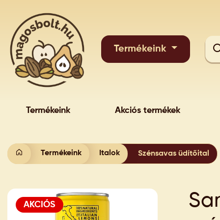
Termékeink
Termékeink
Akciós termékek
Termékeink
Italok
Szénsavas üdítőital
San
AKCIÓS