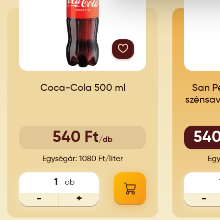
Coca-Cola 500 ml
San Pe
szénsav
540
540 Ft
/db
Egységár: 1080 Ft/liter
Egy
db
-
+
-