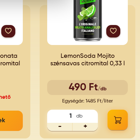
monata
LemonSoda Mojito
romital
szénsavas citromital 0,33 l
490 Ft
/db
hető
Egységár: 1485 Ft/liter
db
ek
-
+