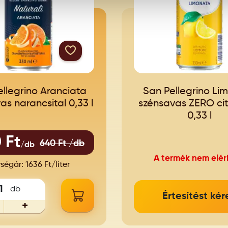
llegrino Aranciata
San Pellegrino Li
as narancsital 0,33 l
szénsavas ZERO cit
0,33 l
 Ft
640 Ft /db
/db
A termék nem elér
ségár: 1636 Ft/liter
db
Értesítést kér
+