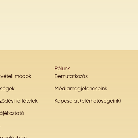
Rólunk
átvételi módok
Bemutatkozás
őségek
Médiamegjelenéseink
ződési feltételek
Kapcsolat (elérhetőségeink)
ájékoztató
s