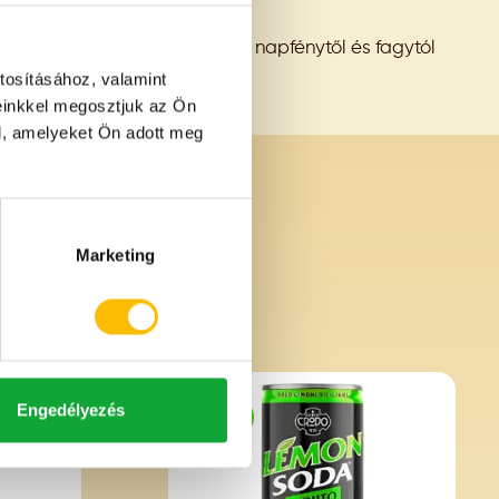
Hűvös, száraz, szagmentes, napfénytől és fagytól
védett helyen.
tosításához, valamint
einkkel megosztjuk az Ön
l, amelyeket Ön adott meg
Marketing
Engedélyezés
ÚJ