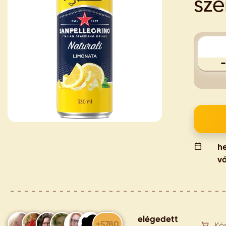
szé
-
he
vá
elégedett
+5780