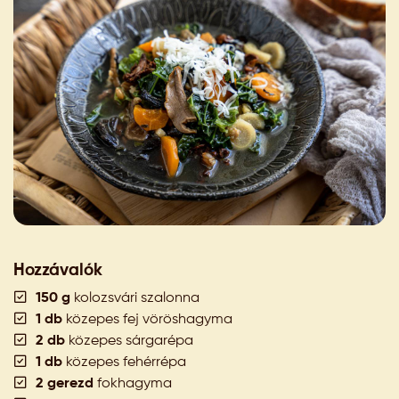
Hozzávalók
150 g
kolozsvári szalonna
1 db
közepes fej vöröshagyma
2 db
közepes sárgarépa
1 db
közepes fehérrépa
2 gerezd
fokhagyma