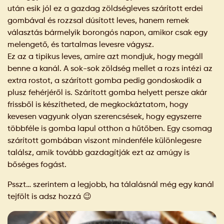
után esik jól ez a gazdag zöldségleves szárított erdei
gombával és rozzsal dúsított leves, hanem remek
választás bármelyik borongós napon, amikor csak egy
melengető, és tartalmas levesre vágysz.
Ez az a tipikus leves, amire azt mondjuk, hogy megáll
benne a kanál. A sok-sok zöldség mellet a rozs intézi az
extra rostot, a szárított gomba pedig gondoskodik a
plusz fehérjéről is. Szárított gomba helyett persze akár
frissből is készítheted, de megkockáztatom, hogy
kevesen vagyunk olyan szerencsések, hogy egyszerre
többféle is gomba lapul otthon a hűtőben. Egy csomag
szárított gombában viszont mindenféle különlegesre
találsz, amik tovább gazdagítják ezt az amúgy is
bőséges fogást.
Psszt… szerintem a legjobb, ha tálalásnál még egy kanál
tejfölt is adsz hozzá
😉