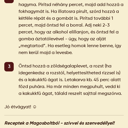
hagyma. Pirítsd néhány percet, majd add hozzá a
fokhagymát is. Ha illatosra pirult, szórd hozzá a
kétféle répát és a gombát is. Pirítsd további 1
percet, majd öntsd fel a borral. Adj neki 2-3
percet, hogy az alkohol elillanjon, és öntsd fel a
gomba áztatólevével - úgy, hogy az alját
„megtartod”. Ha esetleg homok lenne benne, így
nem kerül majd a levesbe.
Öntsd hozzá a zöldségalaplevet, a rozst (ha
idegenkedsz a rozstól, helyettesítheted rizzsel is)
és a kakukkfű ágat is. Letakarva kb. 45 perc alatt
főzd puhára. Ha már minden megpuhult, vedd ki
a kakukkfű ágat, tálald reszelt sajttal megszórva.
Jó étvágyat! ☺️
Receptek a Magosboltból - szívvel és szenvedéllyel!