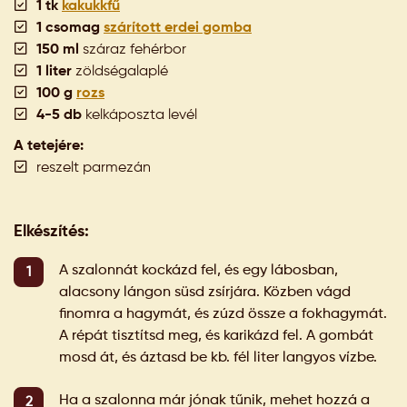
1 tk
kakukkfű
1 csomag
szárított erdei gomba
150 ml
száraz fehérbor
1 liter
zöldségalaplé
100 g
rozs
4-5 db
kelkáposzta levél
A tetejére:
reszelt parmezán
Elkészítés:
A szalonnát kockázd fel, és egy lábosban,
alacsony lángon süsd zsírjára. Közben vágd
finomra a hagymát, és zúzd össze a fokhagymát.
A répát tisztítsd meg, és karikázd fel. A gombát
mosd át, és áztasd be kb. fél liter langyos vízbe.
Ha a szalonna már jónak tűnik, mehet hozzá a