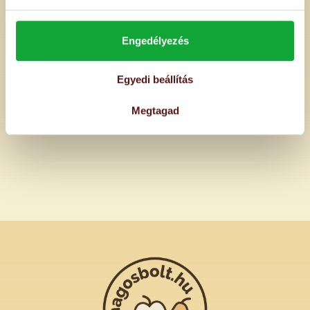
20 g
Engedélyezés
560 Ft
/db
Egységár: 28000 Ft/kg
Egyedi beállítás
Megtagad