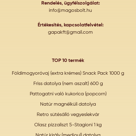
Rendelés, ügyfélszolgálat:
info@magosbolt.hu
Értékesítés, kapcsolatfelvétel:
gapakft@gmail.com
TOP 10 termék
Földimogyoróvaj (extra krémes) Snack Pack 1000 g
Friss datolya (nem aszalt) 600 g
Pattogatni való kukorica (popcorn)
Natúr magnélküli datolya
Retro sütésálló vegyeslekvár
Olasz pizzaliszt 5-Stagioni 1 kg
Natúr király (medjoul) datolya