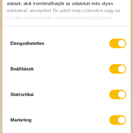
adatait, akik kombinálhatják az adatokat más olyan
Hántolt rozs
Szárított erdei
adatokkal, amelyeket Ön adott meg számukra vagy az
gombakeverék Lakshmi 20 g
Ön által használt más szolgáltatásokból gyűjtöttek.
990 Ft
1980 Ft
/kg
/db
Hozzájárulás
kiválasztása
Egységár: 99000 Ft/kg
Elengedhetetlen
Beállítások
Statisztikai
Marketing
Morzsolt kakukkfű Lakshmi