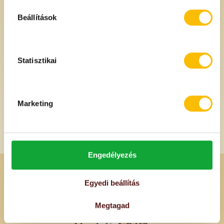
250 ml
cukor hozzáadása nélkül) 1 l
Beállítások
2690 Ft
1490 Ft
/db
/db
Egységár: 10760 Ft/liter
Statisztikai
Marketing
Engedélyezés
Egyedi beállítás
Megtagad