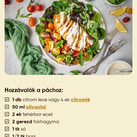
Hozzávalók a páchoz:
1 db
citrom leve vagy 4 ek
citromlé
50 ml
olívaolaj
2 ek
fehérbor ecet
2 gerezd
fokhagyma
1 tk
só
1/2 tk
bors