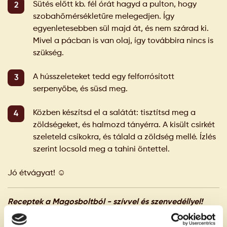
Sütés előtt kb. fél órát hagyd a pulton, hogy
szobahőmérsékletűre melegedjen. Így
egyenletesebben sül majd át, és nem szárad ki.
Mivel a pácban is van olaj, így továbbira nincs is
szükség.
A hússzeleteket tedd egy felforrósított
serpenyőbe, és süsd meg.
Közben készítsd el a salátát: tisztítsd meg a
zöldségeket, és halmozd tányérra. A kisült csirkét
szeleteld csíkokra, és tálald a zöldség mellé. Ízlés
szerint locsold meg a tahini öntettel.
Jó étvágyat!
☺️
Receptek a Magosboltból - szívvel és szenvedéllyel!
Fotó és recept: Romics Bea /
szotyicreations.hu