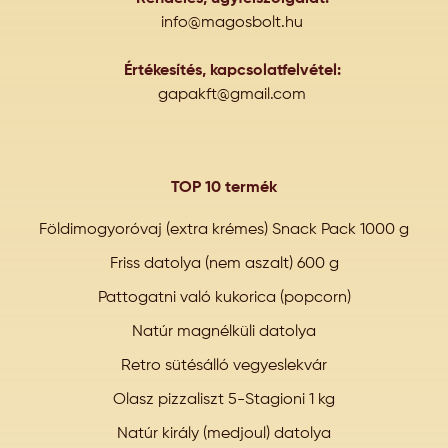
info@magosbolt.hu
Értékesítés, kapcsolatfelvétel:
gapakft@gmail.com
TOP 10 termék
Földimogyoróvaj (extra krémes) Snack Pack 1000 g
Friss datolya (nem aszalt) 600 g
Pattogatni való kukorica (popcorn)
Natúr magnélküli datolya
Retro sütésálló vegyeslekvár
Olasz pizzaliszt 5-Stagioni 1 kg
Natúr király (medjoul) datolya