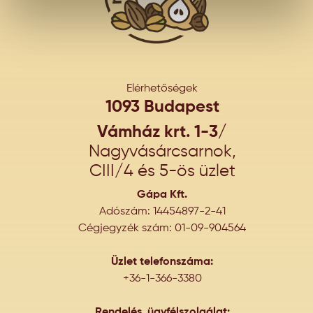
Elérhetőségek
1093 Budapest
Vámház krt. 1-3/
Nagyvásárcsarnok,
CIII/4 és 5-ös üzlet
Gápa Kft.
Adószám: 14454897-2-41
Cégjegyzék szám: 01-09-904564
Üzlet telefonszáma:
+36-1-366-3380
Rendelés, ügyfélszolgálat: