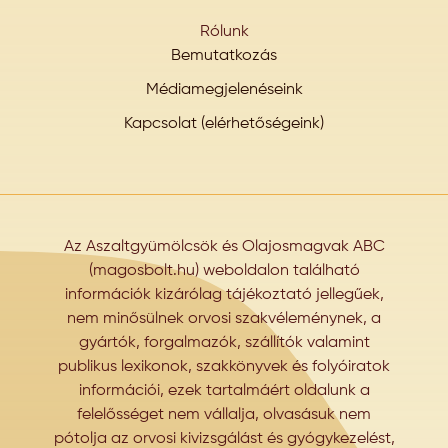
Rólunk
Bemutatkozás
Médiamegjelenéseink
Kapcsolat (elérhetőségeink)
Az Aszaltgyümölcsök és Olajosmagvak ABC
(magosbolt.hu) weboldalon található
információk kizárólag tájékoztató jellegűek,
nem minősülnek orvosi szakvéleménynek, a
gyártók, forgalmazók, szállítók valamint
publikus lexikonok, szakkönyvek és folyóiratok
információi, ezek tartalmáért oldalunk a
felelősséget nem vállalja, olvasásuk nem
pótolja az orvosi kivizsgálást és gyógykezelést,