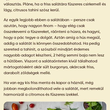
választás. Pláne, ha a friss salátára fűszeres csirkemell és
lágy, citrusos tahini szósz kerül.
Az egyik legjobb ebben a salátában – persze csak
azután, hogy nagyon finom – hogy elég csak
összekeverni a fűszereket, ráönteni a húsra, és hagyni,
hogy a pác tegye a dolgát. Aztán amíg a hús megsül,
addig a salátát is könnyen összedobhatod. Ha pedig
szereted a tahinit, a szószból mindjárt érdemes
nagyobb adagot készíteni, 2 hétig semmi baja nem lesz
a hűtőben. Viszont a salátaönteten kívül tálalhatod
mártogatósként akár sült burgonya, akárcsak friss,
darabolt zöldségek mellé.
Ha van egy kis friss menta és kapor a háznál, még
jobban megbolondíthatod vele a salátát, mert remekül
harmonizál a citromos és fűszeres ízekkel.