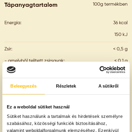
100g termékben
Tápanyagtartalom
Energia:
36 kcal
150 kJ
Zsír:
< 0,5 g
- amelyből telített zsírsavak:
< 0,1 g
Szénhidrát:
5,4 g
Beleegyezés
Részletek
A sütikről
- amelyből cukrok:
4,2 g
Fehérje:
1,6 g
Ez a weboldal sütiket használ
Sütiket használunk a tartalmak és hirdetések személyre
Só:
0,75 g
szabásához, közösségi funkciók biztosításához,
valamint weboldalforgalmunk elemzéséhez. Ezenkívül