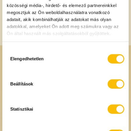
közösségi média-, hirdető- és elemező partnereinkkel
Tárolási információ
megosztjuk az Ön weboldalhasználatra vonatkozó
adatait, akik kombinálhatják az adatokat más olyan
Száraz hűvös helyen tartandó. Felbontás után hűtőben
adatokkal, amelyeket Ön adott meg számukra vagy az
néhány napig eltartható.
Ön által használt más szolgáltatásokból gyűjtöttek.
Hozzájárulás
kiválasztása
Elengedhetetlen
Ajánlott
Termékeink
Beállítások
Statisztikai