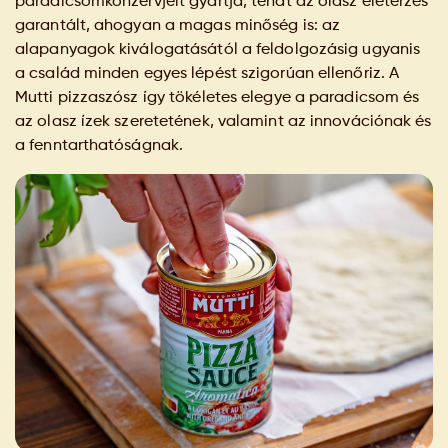
paradicsomkonzervjeit gyártja, tehát az olasz életérzés
garantált, ahogyan a magas minőség is: az
alapanyagok kiválogatásától a feldolgozásig ugyanis
a család minden egyes lépést szigorúan ellenőriz. A
Mutti pizzaszósz így tökéletes elegye a paradicsom és
az olasz ízek szeretetének, valamint az innovációnak és
a fenntarthatóságnak.