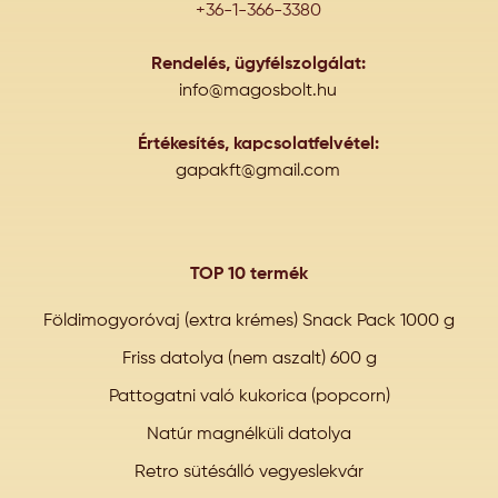
+36-1-366-3380
Rendelés, ügyfélszolgálat:
info@magosbolt.hu
Értékesítés, kapcsolatfelvétel:
gapakft@gmail.com
TOP 10 termék
Földimogyoróvaj (extra krémes) Snack Pack 1000 g
Friss datolya (nem aszalt) 600 g
Pattogatni való kukorica (popcorn)
Natúr magnélküli datolya
Retro sütésálló vegyeslekvár