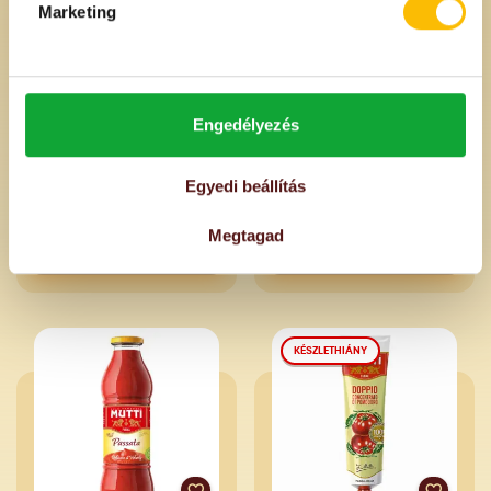
Marketing
Csicseriborsó konzerv
Darabolt paradicsom
Latinum 240 g
konzerv Mutti 400 g
Engedélyezés
590 Ft
980 Ft
/db
/db
Egyedi beállítás
Egységár: 2460 Ft/kg
Egységár: 2450 Ft/kg
Megtagad
KÉSZLETHIÁNY