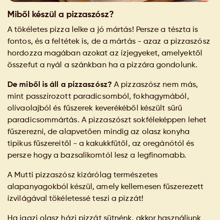
Miből készül a pizzaszósz?
A tökéletes pizza lelke a jó mártás! Persze a tészta is
fontos, és a feltétek is, de a mártás - azaz a pizzaszósz
hordozza magában azokat az ízjegyeket, amelyektől
összefut a nyál a szánkban ha a pizzára gondolunk.
De miből is áll a pizzaszósz?
A pizzaszósz nem más,
mint passzírozott paradicsomból, fokhagymából,
olívaolajból és fűszerek keverékéből készült sűrű
paradicsommártás. A pizzaszószt sokféleképpen lehet
fűszerezni, de alapvetően mindig az olasz konyha
tipikus fűszereitől - a kakukkfűtől, az oregánótól és
persze hogy a bazsalikomtól lesz a legfinomabb.
A Mutti pizzaszósz kizárólag természetes
alapanyagokból készül, amely kellemesen fűszerezett
ízvilágával tökéletessé teszi a pizzát!
Ha igazi olasz házi pizzát sütnénk, akkor használjunk