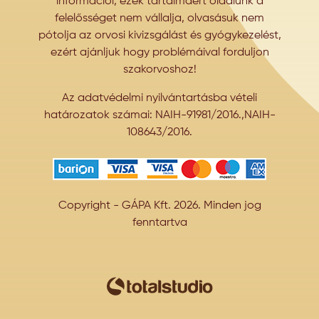
információi, ezek tartalmáért oldalunk a
felelősséget nem vállalja, olvasásuk nem
pótolja az orvosi kivizsgálást és gyógykezelést,
ezért ajánljuk hogy problémáival forduljon
szakorvoshoz!
Az adatvédelmi nyilvántartásba vételi
határozatok számai: NAIH-91981/2016.,NAIH-
108643/2016.
Copyright - GÁPA Kft. 2026. Minden jog
fenntartva