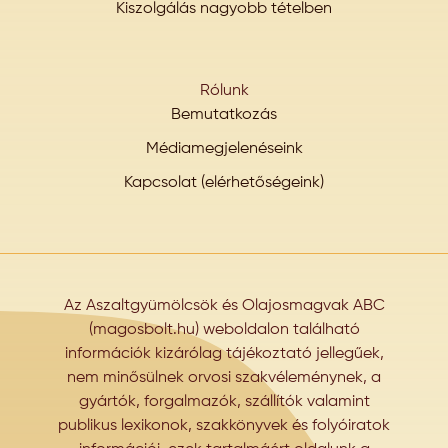
Kiszolgálás nagyobb tételben
Rólunk
Bemutatkozás
Médiamegjelenéseink
Kapcsolat (elérhetőségeink)
Az Aszaltgyümölcsök és Olajosmagvak ABC
(magosbolt.hu) weboldalon található
információk kizárólag tájékoztató jellegűek,
nem minősülnek orvosi szakvéleménynek, a
gyártók, forgalmazók, szállítók valamint
publikus lexikonok, szakkönyvek és folyóiratok