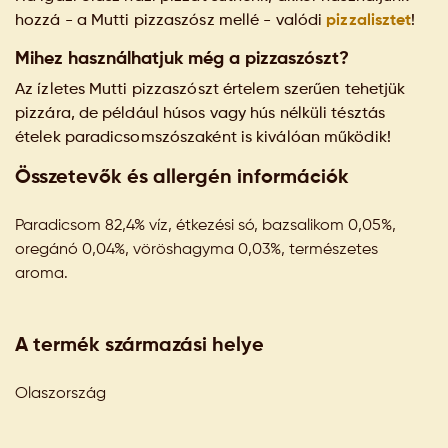
hozzá - a Mutti pizzaszósz mellé - valódi
pizzalisztet
!
Mihez használhatjuk még a pizzaszószt?
Az ízletes Mutti pizzaszószt értelem szerűen tehetjük
pizzára, de például húsos vagy hús nélküli tésztás
ételek paradicsomszószaként is kiválóan működik!
Összetevők és allergén információk
Paradicsom 82,4% víz, étkezési só, bazsalikom 0,05%,
oregánó 0,04%, vöröshagyma 0,03%, természetes
aroma.
A termék származási helye
Olaszország