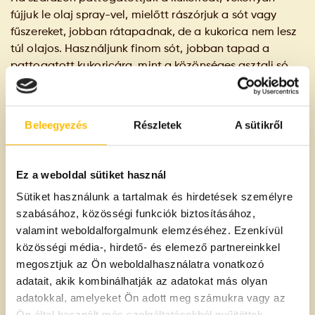
fújjuk le olaj spray-vel, mielőtt rászórjuk a sót vagy
fűszereket, jobban rátapadnak, de a kukorica nem lesz
túl olajos. Használjunk finom sót, jobban tapad a
pattogatott kukoricára, mint a közönséges asztali só.
(Ha finomítatlan durva sót kávédarálóban vagy konyhai
robotgépben jól ledaráljuk, egészségesebb finom sót
kapunk, mint a bolti finomított sók.)
Beleegyezés
Részletek
A sütikről
Ez a weboldal sütiket használ
Összetevők és allergén információk
Sütiket használunk a tartalmak és hirdetések személyre
szabásához, közösségi funkciók biztosításához,
Pattogatni való kukorica.
valamint weboldalforgalmunk elemzéséhez. Ezenkívül
közösségi média-, hirdető- és elemező partnereinkkel
megosztjuk az Ön weboldalhasználatra vonatkozó
A termék származási helye
adatait, akik kombinálhatják az adatokat más olyan
adatokkal, amelyeket Ön adott meg számukra vagy az
Argentina
Ön által használt más szolgáltatásokból gyűjtöttek.