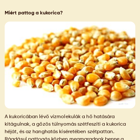
Miért pattog a kukorica?
A kukoricában lévő vízmolekulák a hő hatására
kitágulnak, a gőzös túlnyomás szétfeszíti a kukorica
héját, és az hanghatás kíséretében szétpattan.
Ráadásul pattogás közben megmaradnak benne a