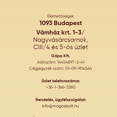
Elérhetőségek
1093 Budapest
Vámház krt. 1-3/
Nagyvásárcsarnok,
CIII/4 és 5-ös üzlet
Gápa Kft.
Adószám: 14454897-2-41
Cégjegyzék szám: 01-09-904564
Üzlet telefonszáma:
+36-1-366-3380
Rendelés, ügyfélszolgálat:
info@magosbolt.hu