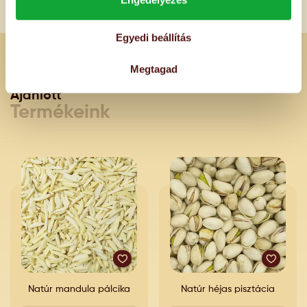
Egyedi beállítás
Megtagad
Ajánlott
Termékeink
Natúr mandula pálcika
Natúr héjas pisztácia