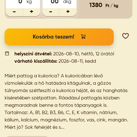
kg
dkg
1380
Ft / kg
-
+
-
+
Kosárba teszem!
helyszíni átvétel:
2026-08-10, hétfő, 12 órától
várható kiszállítás:
2026-08-11, kedd
Miért pattog a kukorica? A kukoricában lévő
vízmolekulák a hő hatására kitágulnak, a gőzös
túlnyomás szétfeszíti a kukorica héját, és az hanghatás
kíséretében szétpattan. Ráadásul pattogás közben
megmaradnak benne a fontos tápanyagok is.
Tartalmaz: A, B1, B2, B3, B6, C, E, K vitamin, nátrium,
kálium, kalcium, magnézium, foszfor, vas, cink, mangán.
Miért jó? Sok fehérjét és s...