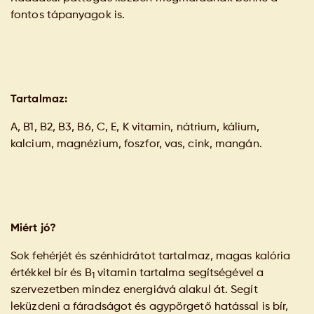
fontos tápanyagok is.
Tartalmaz:
A, B1, B2, B3, B6, C, E, K vitamin, nátrium, kálium,
kalcium, magnézium, foszfor, vas, cink, mangán.
Miért jó?
Sok fehérjét és szénhidrátot tartalmaz, magas kalória
értékkel bír és B
vitamin tartalma segítségével a
1
szervezetben mindez energiává alakul át. Segít
leküzdeni a fáradságot és agypörgető hatással is bír,