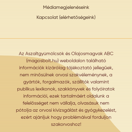
Médiamegjelenéseink
Kapcsolat (elérhetőségeink)
Az Aszaltgyümölcsök és Olajosmagvak ABC
(magosbolt.hu) weboldalon található
információk kizárólag tájékoztató jellegűek,
nem minősülnek orvosi szakvéleménynek, a
gyártók, forgalmazók, szállítók valamint
publikus lexikonok, szakkönyvek és folyóiratok
információi, ezek tartalmáért oldalunk a
felelősséget nem vállalja, olvasásuk nem
pótolja az orvosi kivizsgálást és gyógykezelést,
ezért ajánljuk hogy problémáival forduljon
szakorvoshoz!