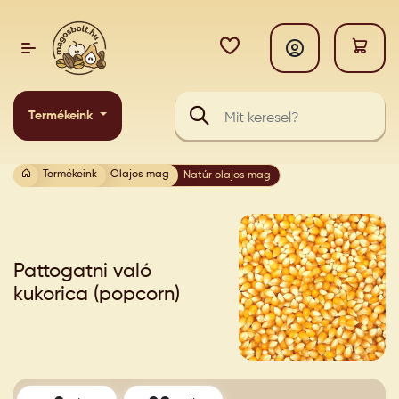
Termékeink
Termékeink
Olajos mag
Natúr olajos mag
Pattogatni való
kukorica (popcorn)