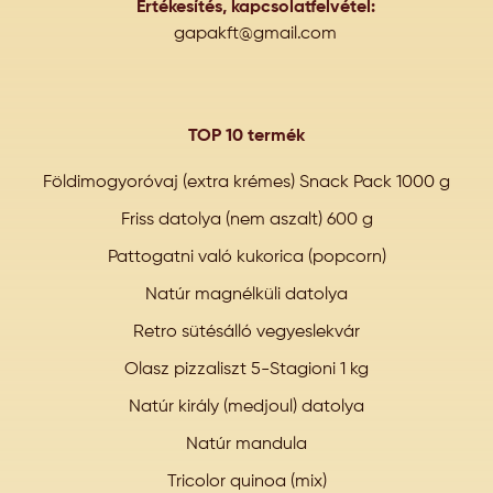
Értékesítés, kapcsolatfelvétel:
gapakft@gmail.com
TOP 10 termék
Földimogyoróvaj (extra krémes) Snack Pack 1000 g
Friss datolya (nem aszalt) 600 g
Pattogatni való kukorica (popcorn)
Natúr magnélküli datolya
Retro sütésálló vegyeslekvár
Olasz pizzaliszt 5-Stagioni 1 kg
Natúr király (medjoul) datolya
Natúr mandula
Tricolor quinoa (mix)