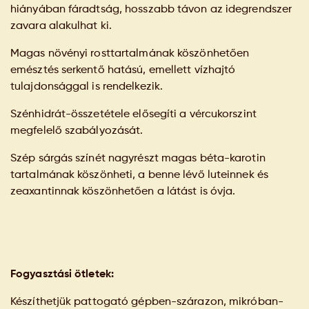
hiányában fáradtság, hosszabb távon az idegrendszer
zavara alakulhat ki.
Magas növényi rosttartalmának köszönhetően
emésztés serkentő hatású, emellett vízhajtó
tulajdonsággal is rendelkezik.
Szénhidrát-összetétele elősegíti a vércukorszint
megfelelő szabályozását.
Szép sárgás színét nagyrészt magas béta-karotin
tartalmának köszönheti, a benne lévő luteinnek és
zeaxantinnak köszönhetően a látást is óvja.
Fogyasztási ötletek:
Készíthetjük pattogató gépben-szárazon, mikróban-