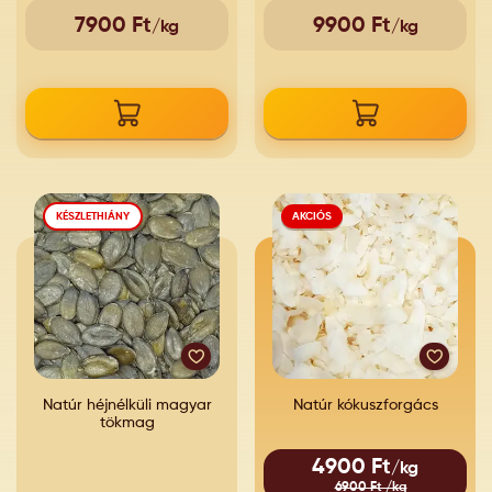
7900 Ft
9900 Ft
/kg
/kg
KÉSZLETHIÁNY
AKCIÓS
Natúr héjnélküli magyar
Natúr kókuszforgács
tökmag
4900 Ft
/kg
6900 Ft /kg