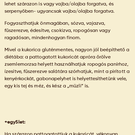
lehet szárazon is vagy vajba/olajba forgatva, és
serpenyőben- ugyancsak vajba/olajba forgatva.
Fogyaszthatjuk önmagában, sózva, vajazva,
fűszerezve, édesítve, csokizva, ropogósan vagy
ragadósan, mindenhogyan finom.
Mivel a kukorica gluténmentes, nagyon jól beépíthető a
diétába: a pattogatott kukoricát apróra őrölve
zsemlemorzsa helyett használhatjuk ropogós panírhoz,
ízesítve, fűszerezve salátára szórhatjuk, mint a pirított a
kenyérkockát, gabonapelyhet is helyettesíthetünk vele,
egy kis tej és méz, és kész a „müzli” is.
+egy5let:
Ha szárazon pattogatottjuk a kukoricát, vékonyan