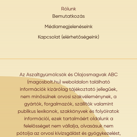
Rólunk
Bemutatkozás
Médiamegjelenéseink
Kapcsolat (elérhetőségeink)
Az Aszaltgyümölcsök és Olajosmagvak ABC
(magosbolt.hu) weboldalon található
információk kizárólag tájékoztató jellegűek,
nem minősülnek orvosi szakvéleménynek, a
gyártók, forgalmazók, szállítók valamint
publikus lexikonok, szakkönyvek és folyóiratok
információi, ezek tartalmáért oldalunk a
felelősséget nem vállalja, olvasásuk nem
pótolja az orvosi kivizsgálást és gyógykezelést,