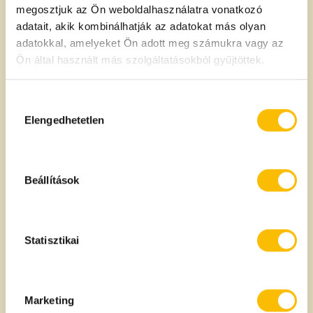
megosztjuk az Ön weboldalhasználatra vonatkozó
adatait, akik kombinálhatják az adatokat más olyan
USA
adatokkal, amelyeket Ön adott meg számukra vagy az
Ön által használt más szolgáltatásokból gyűjtöttek.
100g termékben
Tápanyagtartalom
Hozzájárulás
kiválasztása
Elengedhetetlen
Energia:
590 kcal
2435 kJ
Beállítások
Zsír:
52,6 g
- amelyből telített zsírsavak:
4,5 g
Statisztikai
Szénhidrát:
3,4 g
- amelyből cukrok:
3,4 g
Marketing
Fehérje:
20,7 g