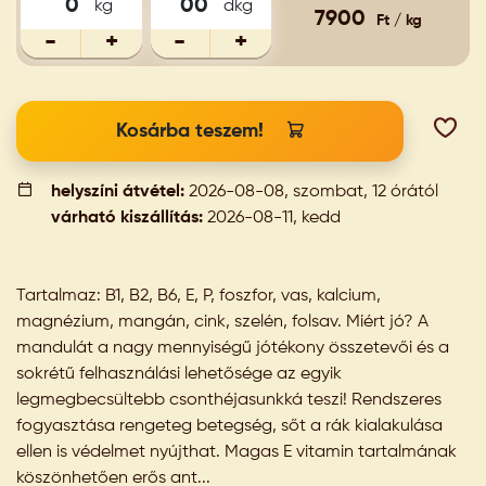
kg
dkg
7900
Ft / kg
-
+
-
+
Kosárba teszem!
helyszíni átvétel:
2026-08-08, szombat, 12 órától
várható kiszállítás:
2026-08-11, kedd
Tartalmaz: B1, B2, B6, E, P, foszfor, vas, kalcium,
magnézium, mangán, cink, szelén, folsav. Miért jó? A
mandulát a nagy mennyiségű jótékony összetevői és a
sokrétű felhasználási lehetősége az egyik
legmegbecsültebb csonthéjasunkká teszi! Rendszeres
fogyasztása rengeteg betegség, sőt a rák kialakulása
ellen is védelmet nyújthat. Magas E vitamin tartalmának
köszönhetően erős ant...