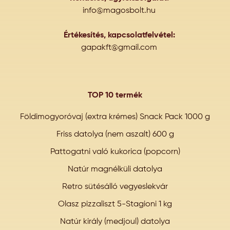
info@magosbolt.hu
Értékesítés, kapcsolatfelvétel:
gapakft@gmail.com
TOP 10 termék
Földimogyoróvaj (extra krémes) Snack Pack 1000 g
Friss datolya (nem aszalt) 600 g
Pattogatni való kukorica (popcorn)
Natúr magnélküli datolya
Retro sütésálló vegyeslekvár
Olasz pizzaliszt 5-Stagioni 1 kg
Natúr király (medjoul) datolya