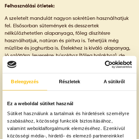
Felhasználási ötletek:
A szeletelt mandulát nagyon sokrétűen használhatjuk
fel. Elsősorban sütemények és desszertek
nélkülözhetetlen alapanyaga, főleg díszítésre
használhatjuk, natúran és pirítva is. Tehetjük még
müzlibe és joghurtba is. Ételekhez is kiváló alapanyag,
jó salátára, levesekre, húsokhoz (főleg halakhoz), de
még panírba is.
Beleegyezés
Részletek
A sütikről
Összetevők és allergén információk
Ez a weboldal sütiket használ
Tisztított <span style="text-decoration: underline;">
Sütiket használunk a tartalmak és hirdetések személyre
<strong><em>mandula.</em></strong></span>
szabásához, közösségi funkciók biztosításához,
valamint weboldalforgalmunk elemzéséhez. Ezenkívül
közösségi média-, hirdető- és elemező partnereinkkel
A termék származási helye