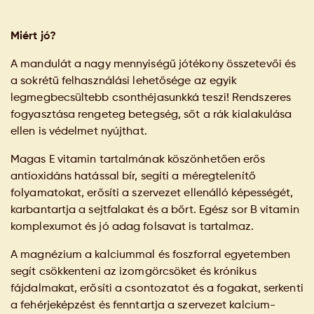
Miért jó?
A mandulát a nagy mennyiségű jótékony összetevői és
a sokrétű felhasználási lehetősége az egyik
legmegbecsültebb csonthéjasunkká teszi! Rendszeres
fogyasztása rengeteg betegség, sőt a rák kialakulása
ellen is védelmet nyújthat.
Magas E vitamin tartalmának köszönhetően erős
antioxidáns hatással bír, segíti a méregtelenítő
folyamatokat, erősíti a szervezet ellenálló képességét,
karbantartja a sejtfalakat és a bőrt. Egész sor B vitamin
komplexumot és jó adag folsavat is tartalmaz.
A magnézium a kalciummal és foszforral egyetemben
segít csökkenteni az izomgörcsöket és krónikus
fájdalmakat, erősíti a csontozatot és a fogakat, serkenti
a fehérjeképzést és fenntartja a szervezet kalcium-