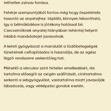
telítetlen zsírsav forrása.
Fehérje szempontjából fontos még hogy összetétele
hasonló az anyatejhez: tápláló, könnyen lebontható,
így a bélműködésre is jótékony hatással bír.
Csecsemőknek anyatej hiányában tehéntej helyett
inkább mandulatejet javasolnak.
A keleti gyógyászat a mandulát a tüdőbetegségek
tüneteinek csillapítására is használja, de az egész
légző rendszerre serkentőleg hat.
Mérsékli a vércukor szint hirtelen emelkedését, réz
tartalma elősegíti az oxigén szállítását, cinktartalma
serkenti a sebgyógyulást, vastartalma miatt javasolják
lábadozás, vagy vérképzési gondok esetén.