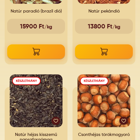
Natúr paradió (brazil dió)
Natúr pekándió
15900 Ft
13800 Ft
/kg
/kg
KÉSZLETHIÁNY
KÉSZLETHIÁNY
Natúr héjas kisszemű
Csonthéjas törökmogyoró
napraforgómag