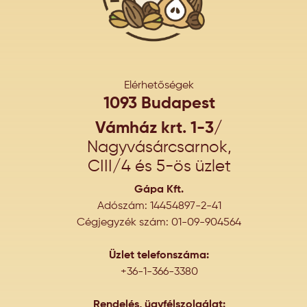
Elérhetőségek
1093 Budapest
Vámház krt. 1-3/
Nagyvásárcsarnok,
CIII/4 és 5-ös üzlet
Gápa Kft.
Adószám: 14454897-2-41
Cégjegyzék szám: 01-09-904564
Üzlet telefonszáma:
+36-1-366-3380
Rendelés, ügyfélszolgálat: