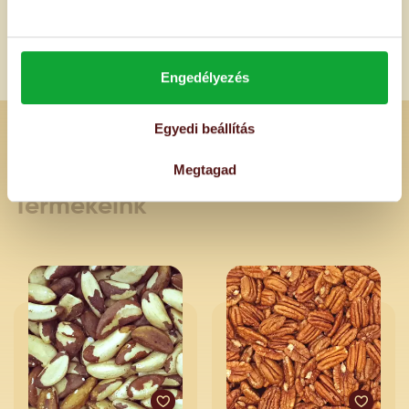
Só:
1 g
Engedélyezés
Egyedi beállítás
Megtagad
Ajánlott
Termékeink