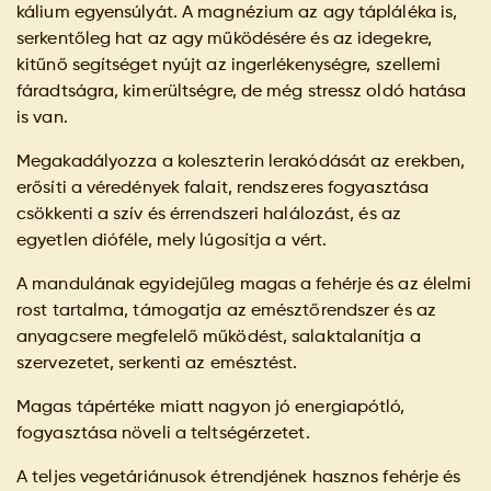
kálium egyensúlyát. A magnézium az agy tápláléka is,
serkentőleg hat az agy működésére és az idegekre,
kitűnő segítséget nyújt az ingerlékenységre, szellemi
fáradtságra, kimerültségre, de még stressz oldó hatása
is van.
Megakadályozza a koleszterin lerakódását az erekben,
erősíti a véredények falait, rendszeres fogyasztása
csökkenti a szív és érrendszeri halálozást, és az
egyetlen dióféle, mely lúgosítja a vért.
A mandulának egyidejűleg magas a fehérje és az élelmi
rost tartalma, támogatja az emésztőrendszer és az
anyagcsere megfelelő működést, salaktalanítja a
szervezetet, serkenti az emésztést.
Magas tápértéke miatt nagyon jó energiapótló,
fogyasztása növeli a teltségérzetet.
A teljes vegetáriánusok étrendjének hasznos fehérje és