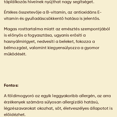
táplálkozás híveinek nyújthat nagy segítséget.
Értékes összetevője a B-vitamin, az antioxidáns E-
vitamin és gyulladáscsökkentő hatása is jelentős.
Magas rosttartalma miatt az emésztés szempontjából
is előnyös a fogyasztása, ugyanis erősíti a
hasnyálmirigyet, nedvesíti a beleket, fokozza a
bélmozgást, valamint kiegyensúlyozza a gyomor
működését.
Fontos:
A földimogyoró az egyik leggyakoribb allergén, az arra
érzékenyek számára súlyosan allergizáló hatású,
légzészavarokat okozhat, sőt, életveszélyes állapotot is
előidézhet.