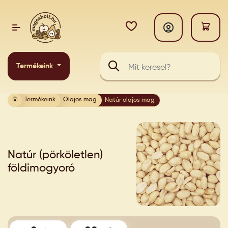
Termékeink
Termékeink
Olajos mag
Natúr olajos mag
Natúr (pörköletlen)
földimogyoró