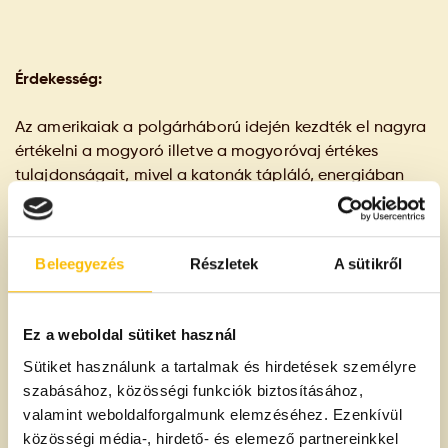
Érdekesség:
Az amerikaiak a polgárháború idején kezdték el nagyra
értékelni a mogyoró illetve a mogyoróvaj értékes
tulajdonságait, mivel a katonák tápláló, energiában
gazdag táplálékhoz jutottak általa. Máig nagy
becsben tartják ezt a növényt, hatalmas ültetvényeken
termesztik az USA-ban, és ez a tevékenység annyira
Beleegyezés
Részletek
A sütikről
köztiszteletben áll, hogy két elnök is kikerült a
mogyorótermesztő farmerek közül (Jefferson és Carter)
Ez a weboldal sütiket használ
Sütiket használunk a tartalmak és hirdetések személyre
szabásához, közösségi funkciók biztosításához,
Összetevők és allergén információk
valamint weboldalforgalmunk elemzéséhez. Ezenkívül
közösségi média-, hirdető- és elemező partnereinkkel
<em><span style="text-decoration: underline;">