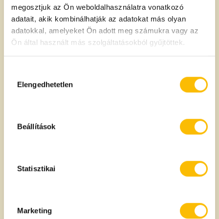
megosztjuk az Ön weboldalhasználatra vonatkozó
<strong>Földimogyoró</strong></span>.</em>
adatait, akik kombinálhatják az adatokat más olyan
adatokkal, amelyeket Ön adott meg számukra vagy az
Ön által használt más szolgáltatásokból gyűjtöttek.
A termék származási helye
Argentína
Hozzájárulás
kiválasztása
Elengedhetetlen
100g termékben
Tápanyagtartalom
Beállítások
Energia:
595 kcal
2466 kJ
Statisztikai
Zsír:
47 g
- amelyből telített zsírsavak:
9,5 g
Marketing
Szénhidrát:
15 g