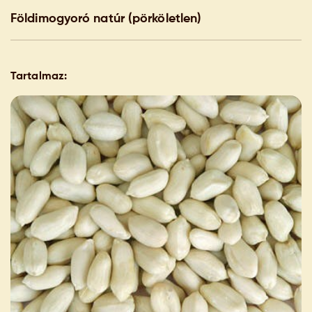
Földimogyoró natúr (pörköletlen)
Tartalmaz: