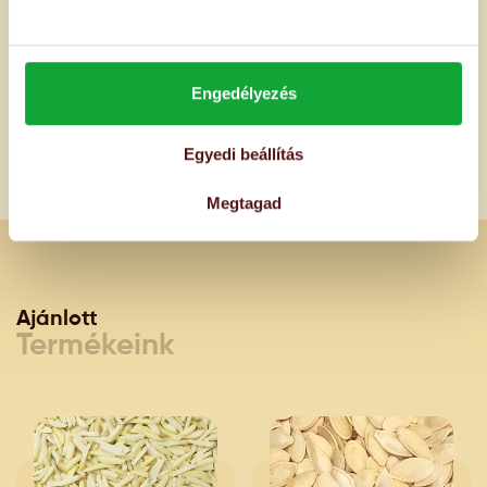
- amelyből cukrok:
6,9 g
Engedélyezés
Fehérje:
27 g
Só:
<0,1 g
Egyedi beállítás
Megtagad
Ajánlott
Termékeink