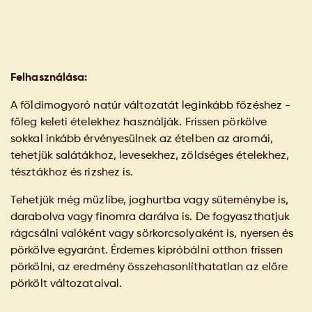
Felhasználása:
A földimogyoró natúr változatát leginkább főzéshez -
főleg keleti ételekhez használják. Frissen pörkölve
sokkal inkább érvényesülnek az ételben az aromái,
tehetjük salátákhoz, levesekhez, zöldséges ételekhez,
tésztákhoz és rizshez is.
Tehetjük még müzlibe, joghurtba vagy süteménybe is,
darabolva vagy finomra darálva is. De fogyaszthatjuk
rágcsálni valóként vagy sörkorcsolyaként is, nyersen és
pörkölve egyaránt. Érdemes kipróbálni otthon frissen
pörkölni, az eredmény összehasonlíthatatlan az előre
pörkölt változataival.