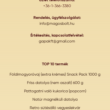
Üzlet telefonszáma:
+36-1-366-3380
Rendelés, ügyfélszolgálat:
info@magosbolt.hu
Értékesítés, kapcsolatfelvétel:
gapakft@gmail.com
TOP 10 termék
Földimogyoróvaj (extra krémes) Snack Pack 1000 g
Friss datolya (nem aszalt) 600 g
Pattogatni való kukorica (popcorn)
Natúr magnélküli datolya
Retro sütésálló vegyeslekvár