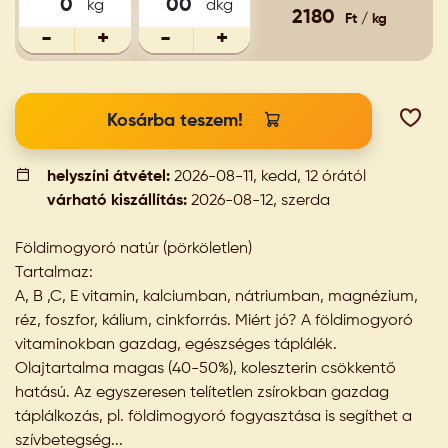
kg
dkg
2180
Ft / kg
-
+
-
+
Kosárba teszem!
helyszíni átvétel:
2026-08-11, kedd, 12 órától
várható kiszállítás:
2026-08-12, szerda
Földimogyoró natúr (pörköletlen)
Tartalmaz:
A, B ,C, E vitamin, kalciumban, nátriumban, magnézium,
réz, foszfor, kálium, cinkforrás. Miért jó? A földimogyoró
vitaminokban gazdag, egészséges táplálék.
Olajtartalma magas (40-50%), koleszterin csökkentő
hatású. Az egyszeresen telítetlen zsírokban gazdag
táplálkozás, pl. földimogyoró fogyasztása is segíthet a
szívbetegség...