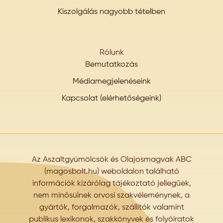
Kiszolgálás nagyobb tételben
Rólunk
Bemutatkozás
Médiamegjelenéseink
Kapcsolat (elérhetőségeink)
Az Aszaltgyümölcsök és Olajosmagvak ABC
(magosbolt.hu) weboldalon található
információk kizárólag tájékoztató jellegűek,
nem minősülnek orvosi szakvéleménynek, a
gyártók, forgalmazók, szállítók valamint
publikus lexikonok, szakkönyvek és folyóiratok