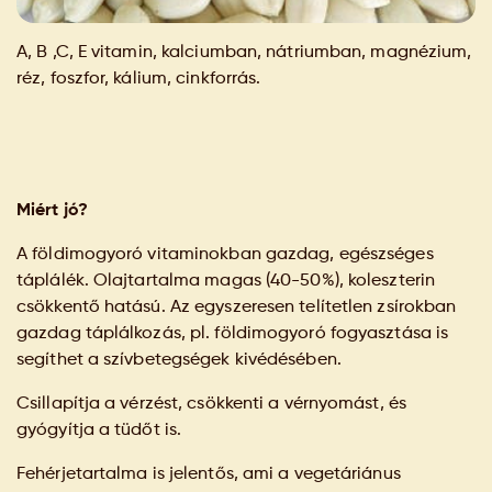
A, B ,C, E vitamin, kalciumban, nátriumban, magnézium,
réz, foszfor, kálium, cinkforrás.
Miért jó?
A földimogyoró vitaminokban gazdag, egészséges
táplálék. Olajtartalma magas (40-50%), koleszterin
csökkentő hatású. Az egyszeresen telítetlen zsírokban
gazdag táplálkozás, pl. földimogyoró fogyasztása is
segíthet a szívbetegségek kivédésében.
Csillapítja a vérzést, csökkenti a vérnyomást, és
gyógyítja a tüdőt is.
Fehérjetartalma is jelentős, ami a vegetáriánus