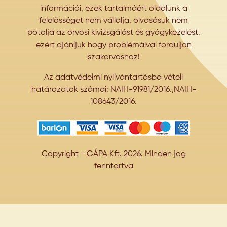
információi, ezek tartalmáért oldalunk a
felelősséget nem vállalja, olvasásuk nem
pótolja az orvosi kivizsgálást és gyógykezelést,
ezért ajánljuk hogy problémáival forduljon
szakorvoshoz!
Az adatvédelmi nyilvántartásba vételi
határozatok számai: NAIH-91981/2016.,NAIH-
108643/2016.
Copyright - GÁPA Kft. 2026. Minden jog
fenntartva