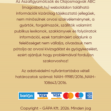
Az Aszaltgyümölcsök és Olajosmagvak ABC
(magosbolt.hu) weboldalon található
információk kizárólag tájékoztató jellegűek,
nem minősülnek orvosi szakvéleménynek, a
gyártók, forgalmazók, szállítók valamint
publikus lexikonok, szakkönyvek és folyóiratok
információi, ezek tartalmáért oldalunk a
felelősséget nem vállalja, olvasásuk nem
pótolja az orvosi kivizsgálást és gyógykezelést,
ezért ajánljuk hogy problémáival forduljon
szakorvoshoz!
Az adatvédelmi nyilvántartásba vételi
határozatok számai: NAIH-91981/2016.,NAIH-
108643/2016.
Copyright - GÁPA Kft. 2026. Minden jog