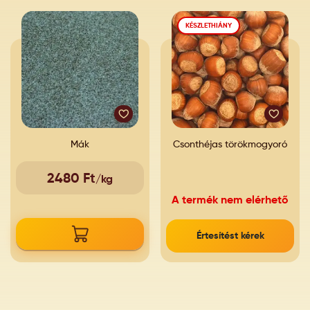
KÉSZLETHIÁNY
Mák
Csonthéjas törökmogyoró
2480 Ft
/kg
A termék nem elérhető
Értesítést kérek