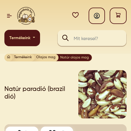
Termékeink
Termékeink
Olajos mag
Natúr olajos mag
Natúr paradió (brazil
dió)