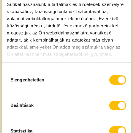
Sütiket használunk a tartalmak és hirdetések személyre
szabásához, közösségi funkciók biztosításához,
valamint weboldalforgalmunk elemzéséhez. Ezenkívül
Összetevők és allergén információk
közösségi média-, hirdető- és elemező partnereinkkel
megosztjuk az Ön weboldalhasználatra vonatkozó
<span style="text-decoration: underline;"><em>
adatait, akik kombinálhatják az adatokat más olyan
<strong>Paradió.</strong></em></span>
adatokkal, amelyeket Ön adott meg számukra vagy az
Ön által használt más szolgáltatásokból gyűjtöttek.
A termék származási helye
Hozzájárulás
kiválasztása
Elengedhetetlen
Bolívia
100g termékben
Tápanyagtartalom
Beállítások
Energia:
656 kcal
Statisztikai
2743 kJ