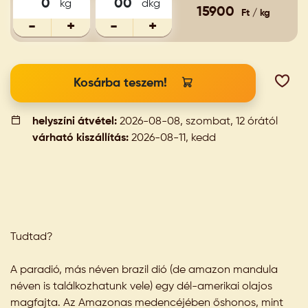
kg
dkg
15900
Ft / kg
-
+
-
+
Kosárba teszem!
helyszíni átvétel:
2026-08-08, szombat, 12 órától
várható kiszállítás:
2026-08-11, kedd
Tudtad?
A paradió, más néven brazil dió (de amazon mandula
néven is találkozhatunk vele) egy dél-amerikai olajos
magfajta. Az Amazonas medencéjében őshonos, mint