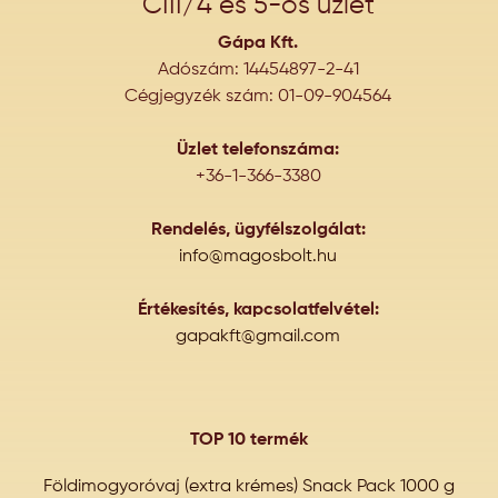
CIII/4 és 5-ös üzlet
Gápa Kft.
Adószám: 14454897-2-41
Cégjegyzék szám: 01-09-904564
Üzlet telefonszáma:
+36-1-366-3380
Rendelés, ügyfélszolgálat:
info@magosbolt.hu
Értékesítés, kapcsolatfelvétel:
gapakft@gmail.com
TOP 10 termék
Földimogyoróvaj (extra krémes) Snack Pack 1000 g