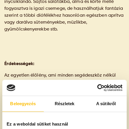
ínycsiklandó. Sajtos salátákba, alma és körte mellé
fogyasztva is igazi csemege, de használhatjuk fantázia
szerint a többi diófélékhez hasonlóan egészben aprítva
vagy darálva süteményekbe, müzlikbe,
gyümölcskenyerekbe stb.
Érdekességek:
Az egyetlen élőlény, ami minden segédeszköz nélkül
képes hozzáférni a paradióhoz, az az aguti. A
tengerimalac rokonságához tartozó rágcsáló erős
fogaival szabadítja ki a magokat. Ha talált zsákmányát
nem képes azonnal elfogyasztani, a mi mókusunkhoz
Beleegyezés
Részletek
A sütikről
hasonlóan elássa. Az elfelejtett és sorsára hagyott
magok nem vesznek kárba, többnyire gyönyörű fák
Ez a weboldal sütiket használ
fejlődnek belőlük.