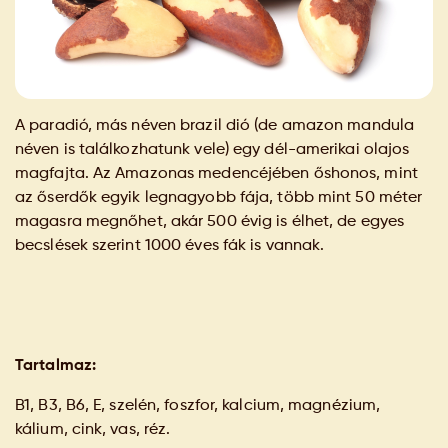
A paradió, más néven brazil dió (de amazon mandula
néven is találkozhatunk vele) egy dél-amerikai olajos
magfajta. Az Amazonas medencéjében őshonos, mint
az őserdők egyik legnagyobb fája, több mint 50 méter
magasra megnőhet, akár 500 évig is élhet, de egyes
becslések szerint 1000 éves fák is vannak.
Tartalmaz:
B1, B3, B6, E, szelén, foszfor, kalcium, magnézium,
kálium, cink, vas, réz.