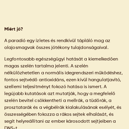
Miért jó?
A paradió egy ízletes és rendkívül tápláló mag az
olajosmagvak összes jótékony tulajdonságaival.
Legfontosabb egészségügyi hatását a kiemelkedően
magas szelén tartalma jelenti. A szelén
nélkülözhetetlen a normális idegrendszeri működéshez,
fontos sejtvédő antioxidáns, ezen kívül hangulatjavító,
szellemi teljesítményt fokozó hatása is ismert. A
legújabb kutatások azt mutatják, hogy a megfelelő
szelén bevitel csökkentheti a mellrák, a tüdőrák, a
prosztatarák és a végbélrák kialakulásának esélyét, és
összességében fokozza a rákos sejtek elhalását, és
segít helyreállítani az ember károsodott sejtjeiben a
DNS-t.