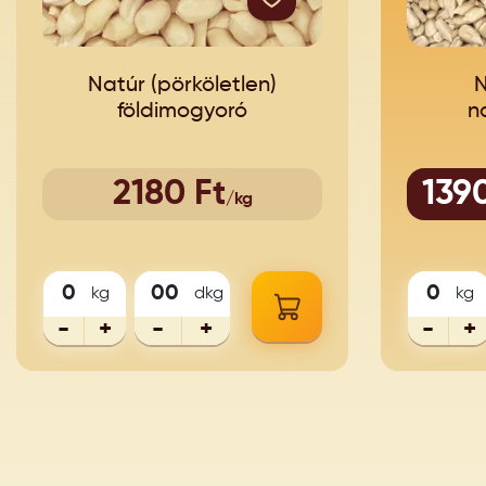
Natúr (pörköletlen)
N
földimogyoró
n
1390
2180 Ft
/kg
kg
dkg
kg
-
+
-
+
-
+