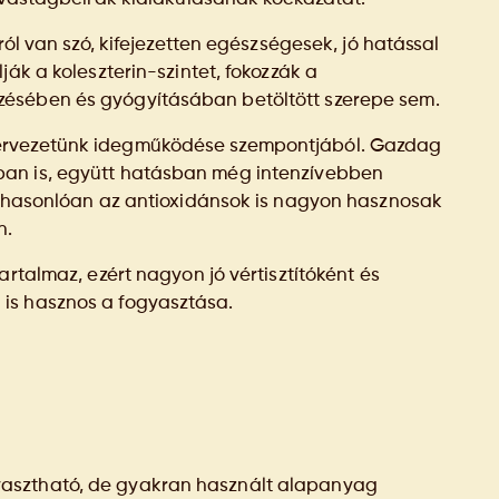
ról van szó, kifejezetten egészségesek, jó hatással
ják a koleszterin-szintet, fokozzák a
zésében és gyógyításában betöltött szerepe sem.
zervezetünk idegműködése szempontjából. Gazdag
ban is, együtt hatásban még intenzívebben
oz hasonlóan az antioxidánsok is nagyon hasznosak
n.
artalmaz, ezért nagyon jó vértisztítóként és
is hasznos a fogyasztása.
yasztható, de gyakran használt alapanyag