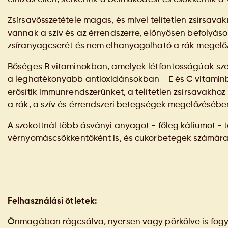
Zsírsavösszetétele magas, és mivel telítetlen zsírsavak
vannak a szív és az érrendszerre, előnyösen befolyásol
zsíranyagcserét és nem elhanyagolható a rák megelő
Bőséges B vitaminokban, amelyek létfontosságúak s
a leghatékonyabb antioxidánsokban - E és C vitamin
erősítik immunrendszerünket, a telítetlen zsírsavakh
a rák, a szív és érrendszeri betegségek megelőzésébe
A szokottnál több ásványi anyagot - főleg káliumot - t
vérnyomáscsökkentőként is, és cukorbetegek számára 
Felhasználási ötletek:
Önmagában rágcsálva, nyersen vagy pörkölve is fog