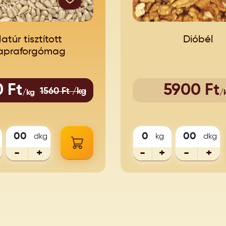
atúr tisztított
Dióbél
apraforgómag
 Ft
5900 Ft
1560 Ft /kg
/kg
/
dkg
kg
dkg
-
+
-
+
-
+