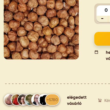
-
he
vá
elégedett
+5780
Ké
vásárló