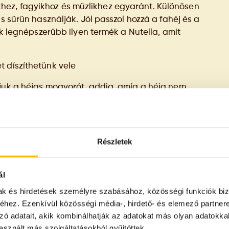
ez, fagyikhoz és müzlikhez egyaránt. Különösen
s sűrün használják. Jól passzol hozzá a fahéj és a
ik legnépszerűbb ilyen termék a Nutella, amit
t díszíthetünk vele
tjuk a héjas mogyorót, addig, amíg a héja nem
jük róla. Áztatással vagy rövid forrázással is
Részletek
ál
mak és hirdetések személyre szabásához, közösségi funkciók biz
ilágos fabútoron lévő karcolást szeretnénk
hez. Ezenkívül közösségi média-, hirdető- és elemező partner
zó adatait, akik kombinálhatják az adatokat más olyan adatokka
sznált más szolgáltatásokból gyűjtöttek.