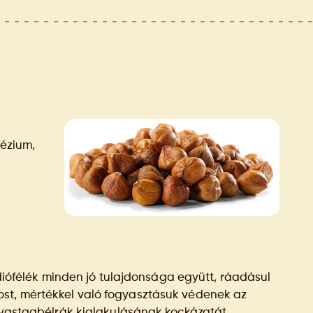
nézium,
félék minden jó tulajdonsága együtt, ráadásul
ost, mértékkel való fogyasztásuk védenek az
a vastagbélrák kialakulásának kockázatát.