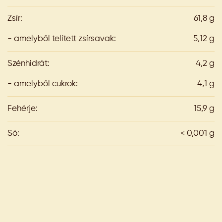
Zsír:
61,8 g
- amelyből telített zsírsavak:
5,12 g
Szénhidrát:
4,2 g
- amelyből cukrok:
4,1 g
Fehérje:
15,9 g
Só:
< 0,001 g