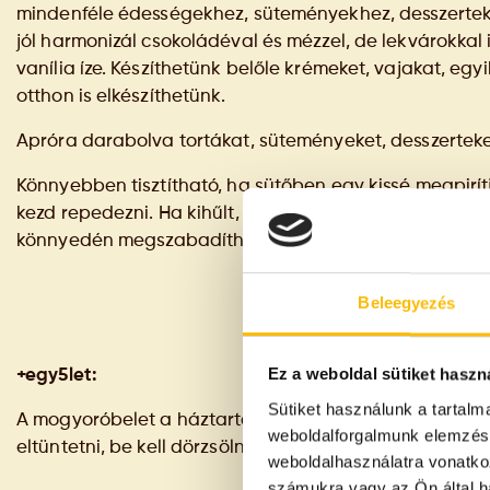
mindenféle édességekhez, süteményekhez, desszertekh
jól harmonizál csokoládéval és mézzel, de lekvárokkal i
vanília íze. Készíthetünk belőle krémeket, vajakat, egy
otthon is elkészíthetünk.
Apróra darabolva tortákat, süteményeket, desszerteke
Könnyebben tisztítható, ha sütőben egy kissé megpirí
kezd repedezni. Ha kihűlt, egyszerűen csak ledörzsölhet
könnyedén megszabadíthatjuk a héjától.
Beleegyezés
Ez a weboldal sütiket haszn
+egy5let:
Sütiket használunk a tartal
A mogyoróbelet a háztartásban is használhatjuk: ha v
weboldalforgalmunk elemzésé
eltüntetni, be kell dörzsölni vele.
weboldalhasználatra vonatko
számukra vagy az Ön által ha