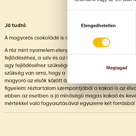
Hozzájárulás
kiválasztása
Elengedhetetlen
Jó tudni:
A mogyorós csokoládé is az egészség forrása lehet!
A réz mint nyomelem elengedhetetlen a növekedéshez é
fejlődéséhez, a szív és az izmok összehúzódásához, a v
agy fejlődéséhez szükségünk van a rézre. A szervezetün
Megtagad
szükség van arra, hogy a táplálékunkkal elegendő réz
mogyoró az elsők között áll a legtöbb rezet tartalmazó
figyelem: réztartalom szempontjából a kakaó is az él
ebben az esetben a jó minőségű magas kakaó és kevés 
mértékkel való fogyasztásával egyszerre két forrásból 