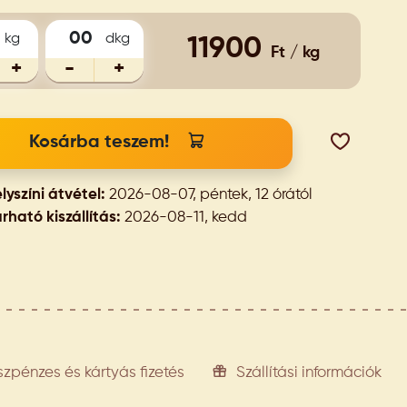
kg
dkg
11900
Ft / kg
+
-
+
Kosárba teszem!
lyszíni átvétel:
2026-08-07, péntek, 12 órától
rható kiszállítás:
2026-08-11, kedd
szpénzes és kártyás fizetés
Szállítási információk