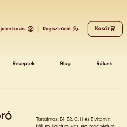
Kosár
jelentkezés
Regisztráció
Receptek
Blog
Rólunk
ró
Tartalmaz: B1, B2, C, H és E vitamin,
kálium, kalcium, vas, réz, magnézium,