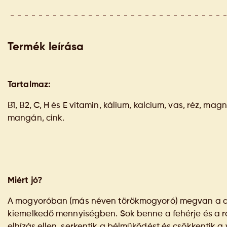
Termék leírása
Tartalmaz:
B1, B2, C, H és E vitamin, kálium, kalcium, vas, réz, mag
mangán, cink.
Miért jó?
A mogyoróban (más néven törökmogyoró) megvan a dió
kiemelkedő mennyiségben. Sok benne a fehérje és a r
elhízás ellen, serkentik a bélműködést és csökkentik 