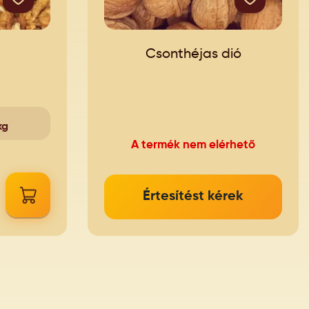
Csonthéjas dió
kg
A termék nem elérhető
Értesítést kérek