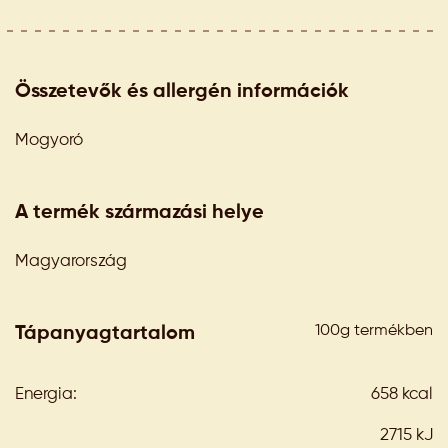
Összetevők és allergén információk
Mogyoró
A termék származási helye
Magyarország
100g termékben
Tápanyagtartalom
Energia:
658 kcal
2715 kJ