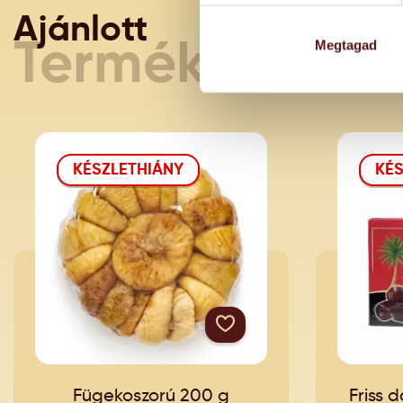
Ajánlott
Megtagad
Termékeink
KÉSZLETHIÁNY
KÉS
Fügekoszorú 200 g
Friss 