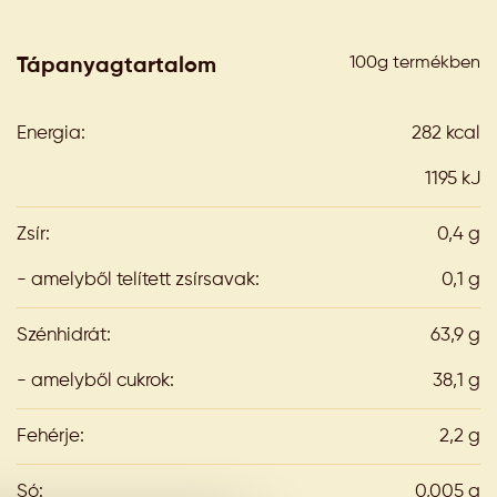
100g termékben
Tápanyagtartalom
Energia:
282 kcal
1195 kJ
Zsír:
0,4 g
- amelyből telített zsírsavak:
0,1 g
Szénhidrát:
63,9 g
- amelyből cukrok:
38,1 g
Fehérje:
2,2 g
Só:
0,005 g