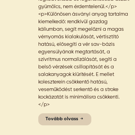
gyümölcs, nem érdemtelenül.</p>
<p>Különösen ásványi anyag tartalma
kiemelkedő: rendkívül gazdag
káliumban, segít megelőzni a magas
vérnyomás kialakulását, vértisztító
hatású, elősegíti a vér sav-bázis
egyensúlyának megtartását, a
szívritmus normalizálását, segíti a
belső vérzések csillapítását és a
salakanyagok kiürítését. E mellet
koleszterein csökkentő hatású,
veseműködést serkentő és a stroke
kockázatát is minimálisra csökkenti.
</p>
Tovább olvass