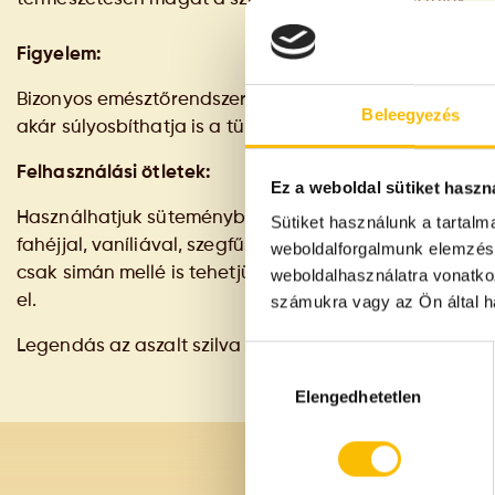
Figyelem:
Bizonyos emésztőrendszeri betegségek - például az ir
Beleegyezés
akár súlyosbíthatja is a tüneteket.
Felhasználási ötletek:
Ez a weboldal sütiket haszn
Használhatjuk süteménybe, desszertbe, gyümölcskenyé
Sütiket használunk a tartal
fahéjjal, vaníliával, szegfűszeggel, érdemes vele kicsit
weboldalforgalmunk elemzésé
csak simán mellé is tehetjük, érdemes rumba vagy vörö
weboldalhasználatra vonatko
el.
számukra vagy az Ön által ha
Legendás az aszalt szilva ágyon érlelt szilvapálinka is!
Hozzájárulás
kiválasztása
Elengedhetetlen