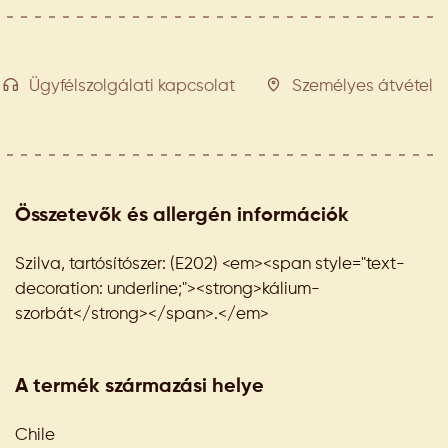
Ügyfélszolgálati kapcsolat
Személyes átvétel
Összetevők és allergén információk
Szilva, tartósítószer: (E202) <em><span style="text-
decoration: underline;"><strong>kálium-
szorbát</strong></span>.</em>
A termék származási helye
Chile