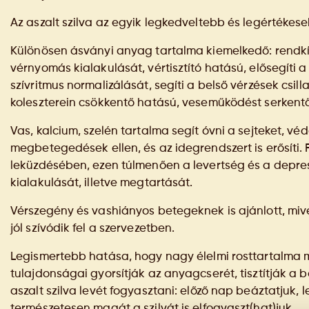
Az aszalt szilva az egyik legkedveltebb és legértékes
Különösen ásványi anyag tartalma kiemelkedő: rendk
vérnyomás kialakulását, vértisztító hatású, elősegíti
szívritmus normalizálását, segíti a belső vérzések csill
koleszterein csökkentő hatású, veseműködést serkentő 
Vas, kalcium, szelén tartalma segít óvni a sejteket, vé
megbetegedések ellen, és az idegrendszert is erősíti. Fo
leküzdésében, ezen túlmenően a levertség és a depressz
kialakulását, illetve megtartását.
Vérszegény és vashiányos betegeknek is ajánlott, mi
jól szívódik fel a szervezetben.
Legismertebb hatása, hogy nagy élelmi rosttartalma mi
tulajdonságai gyorsítják az anyagcserét, tisztítják a 
aszalt szilva levét fogyasztani: előző nap beáztatjuk,
természetesen magát a szilvát is elfogyaszt(hat)juk.