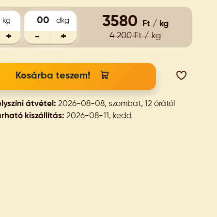
3580
kg
dkg
Ft / kg
+
-
+
4 200 Ft / kg
Kosárba teszem!
lyszíni átvétel:
2026-08-08, szombat, 12 órától
rható kiszállítás:
2026-08-11, kedd