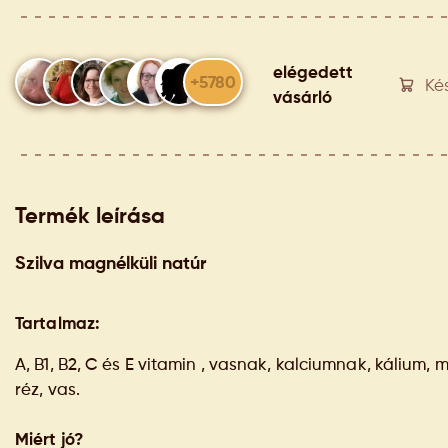
elégedett
+5780
Ké
vásárló
Termék leírása
Szilva magnélküli natúr
Tartalmaz:
A, B1, B2, C és E vitamin , vasnak, kalciumnak, kálium, 
réz, vas.
Miért jó?