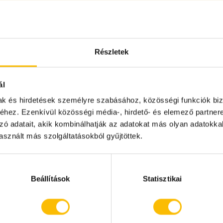
ritábilis-bél szindróma esetén - ez a megoldás
Részletek
ál
rbe, müzlibe, joghurtba. Érdekesen harmonizál a
mak és hirdetések személyre szabásához, közösségi funkciók biz
 kísérletezni. Húsok töltéséhez is használjuk, de
hez. Ezenkívül közösségi média-, hirdető- és elemező partner
sborba áztatni, jóval intenzívebb ízeket érhetünk
zó adatait, akik kombinálhatják az adatokat más olyan adatokka
sznált más szolgáltatásokból gyűjtöttek.
Beállítások
Statisztikai