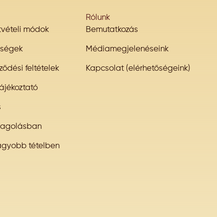
Rólunk
átvételi módok
Bemutatkozás
őségek
Médiamegjelenéseink
ződési feltételek
Kapcsolat (elérhetőségeink)
ájékoztató
s
magolásban
agyobb tételben