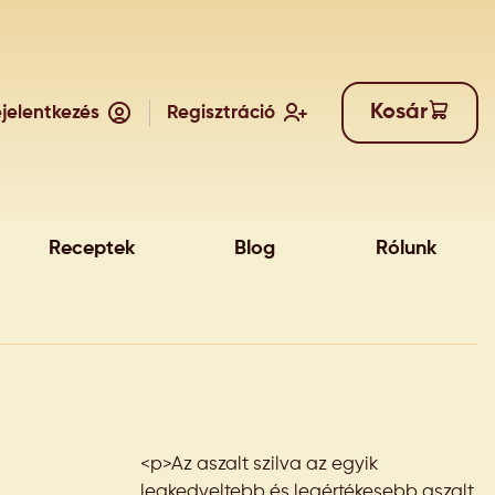
Kosár
jelentkezés
Regisztráció
Receptek
Blog
Rólunk
<p>Az aszalt szilva az egyik
legkedveltebb és legértékesebb aszalt