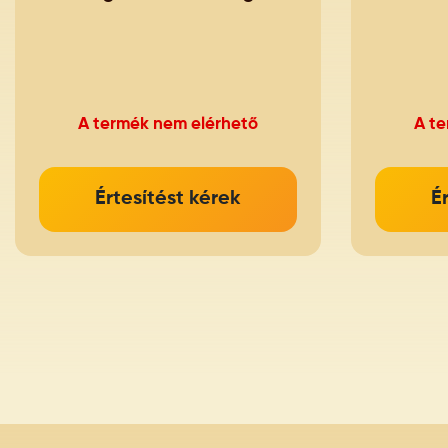
A termék nem elérhető
A t
Értesítést kérek
É