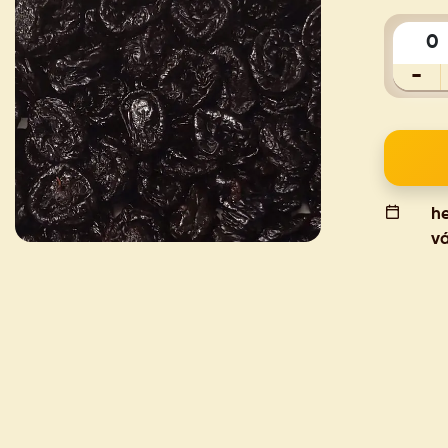
-
he
vá