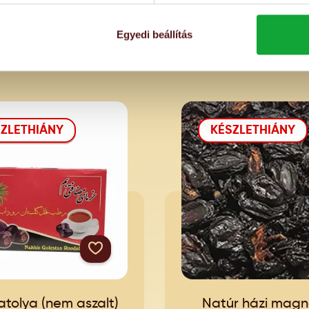
Egyedi beállítás
ZLETHIÁNY
KÉSZLETHIÁNY
datolya (nem aszalt)
Natúr házi magné