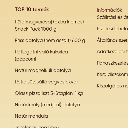
TOP 10 termék
Információk
Szállítási és 
Földimogyoróvaj (extra krémes)
Fizetési lehet
Snack Pack 1000 g
Általános szer
Friss datolya (nem aszalt) 600 g
Adatkezelési t
Pattogatni való kukorica
(popcorn)
Panaszkezelé
Natúr magnélküli datolya
Kérd díszcso
Retro sütésálló vegyeslekvár
Kiszolgálás n
Olasz pizzaliszt 5-Stagioni 1 kg
Natúr király (medjoul) datolya
Natúr mandula
Tricolor quinoa (mix)