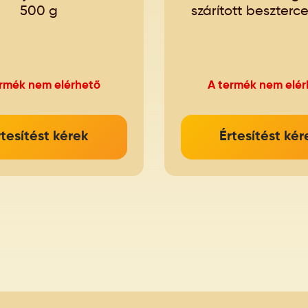
500 g
szárított besztercei
ermék nem elérhető
A termék nem elér
rtesítést kérek
Értesítést kér