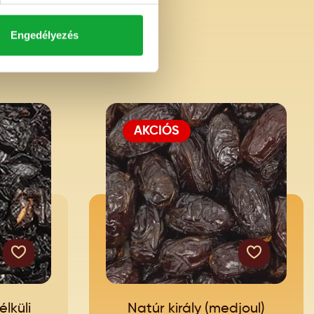
Engedélyezés
AKCIÓS
lküli
Natúr király (medjoul)