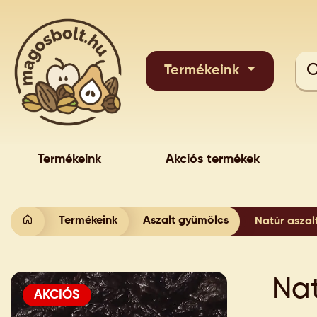
Termékeink
Termékeink
Akciós termékek
Termékeink
Aszalt gyümölcs
Natúr aszal
Nat
AKCIÓS