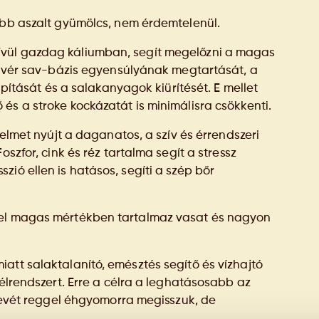
ebb aszalt gyümölcs, nem érdemtelenül.
ívül gazdag káliumban, segít megelőzni a magas
 a vér sav-bázis egyensúlyának megtartását, a
apítását és a salakanyagok kiürítését. E mellet
és a stroke kockázatát is minimálisra csökkenti.
delmet nyújt a daganatos, a szív és érrendszeri
szfor, cink és réz tartalma segít a stressz
ió ellen is hatásos, segíti a szép bőr
vel magas mértékben tartalmaz vasat és nagyon
att salaktalanító, emésztés segítő és vízhajtó
bélrendszert. Erre a célra a leghatásosabb az
 levét reggel éhgyomorra megisszuk, de