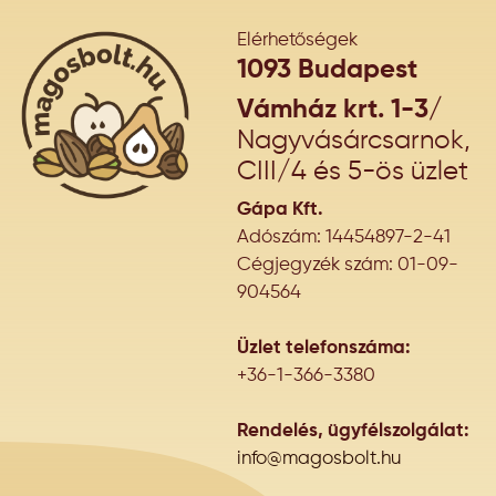
Elérhetőségek
1093 Budapest
Vámház krt. 1-3/
Nagyvásárcsarnok,
CIII/4 és 5-ös üzlet
Gápa Kft.
Adószám: 14454897-2-41
Cégjegyzék szám: 01-09-
904564
Üzlet telefonszáma:
+36-1-366-3380
Rendelés, ügyfélszolgálat:
info@magosbolt.hu