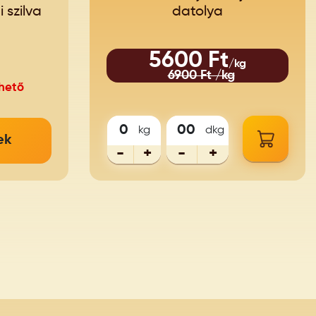
 szilva
datolya
5600 Ft
/kg
6900 Ft /kg
hető
kg
dkg
ek
-
+
-
+