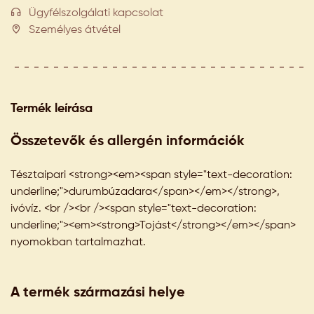
Ügyfélszolgálati kapcsolat
Személyes átvétel
Termék leírása
Összetevők és allergén információk
Tésztaipari <strong><em><span style="text-decoration:
underline;">durumbúzadara</span></em></strong>,
ivóvíz. <br /><br /><span style="text-decoration:
underline;"><em><strong>Tojást</strong></em></span>
nyomokban tartalmazhat.
A termék származási helye