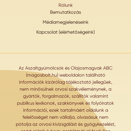
Rólunk
Bemutatkozás
Médiamegjelenéseink
Kapcsolat (elérhetőségeink)
Az Aszaltgyümölcsök és Olajosmagvak ABC
(magosbolt.hu) weboldalon található
információk kizárólag tájékoztató jellegűek,
nem minősülnek orvosi szakvéleménynek, a
gyártók, forgalmazók, szállítók valamint
publikus lexikonok, szakkönyvek és folyóiratok
információi, ezek tartalmáért oldalunk a
felelősséget nem vállalja, olvasásuk nem
pótolja az orvosi kivizsgálást és gyógykezelést,