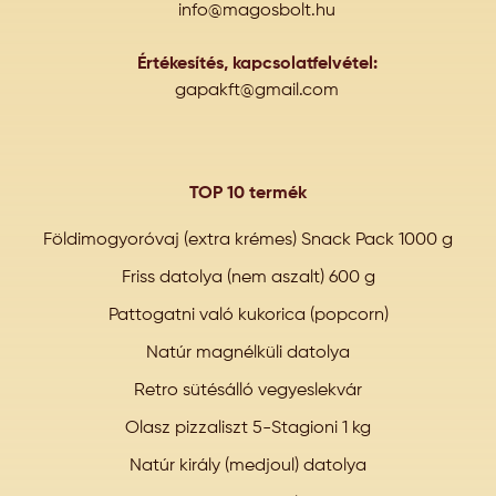
info@magosbolt.hu
Értékesítés, kapcsolatfelvétel:
gapakft@gmail.com
TOP 10 termék
Földimogyoróvaj (extra krémes) Snack Pack 1000 g
Friss datolya (nem aszalt) 600 g
Pattogatni való kukorica (popcorn)
Natúr magnélküli datolya
Retro sütésálló vegyeslekvár
Olasz pizzaliszt 5-Stagioni 1 kg
Natúr király (medjoul) datolya