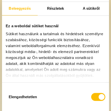
Spagetti durumtészta
4 tojásos cérnametélt
Gyermelyi Vita Pasta 500 g
Gyermelyi 500 g
Beleegyezés
Részletek
A sütikről
690 Ft
790 Ft
/db
/db
Ez a weboldal sütiket használ
Egységár: 1380 Ft/kg
Egységár: 1580 Ft/kg
Sütiket használunk a tartalmak és hirdetések személyre
szabásához, közösségi funkciók biztosításához,
valamint weboldalforgalmunk elemzéséhez. Ezenkívül
közösségi média-, hirdető- és elemező partnereinkkel
megosztjuk az Ön weboldalhasználatra vonatkozó
adatait, akik kombinálhatják az adatokat más olyan
adatokkal, amelyeket Ön adott meg számukra vagy az
Ön által használt más szolgáltatásokból gyűjtöttek.
Hozzájárulás
kiválasztása
Elengedhetetlen
4 tojásos szarvacska
Teljes kiőrlésű durum
Gyermelyi 500 g
spagetti Gyermelyi 500 g