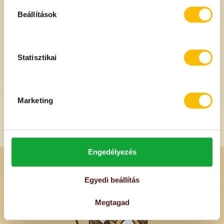
Beállítások
790 Ft
760 Ft
/db
/db
Egységár: 1580 Ft/kg
Egységár: 1520 Ft/kg
Statisztikai
Marketing
Engedélyezés
Egyedi beállítás
Megtagad