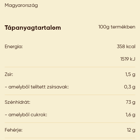
Magyarország
100g termékben
Tápanyagtartalom
Energia:
358 kcal
1519 kJ
Zsír:
1,5 g
- amelyből telített zsírsavak:
0,3 g
Szénhidrát:
73 g
- amelyből cukrok:
1,6 g
Fehérje:
12 g