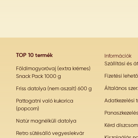
TOP 10 termék
Információk
Szállítási és 
Földimogyoróvaj (extra krémes)
Fizetési lehet
Snack Pack 1000 g
Általános szer
Friss datolya (nem aszalt) 600 g
Adatkezelési t
Pattogatni való kukorica
(popcorn)
Panaszkezelé
Natúr magnélküli datolya
Kérd díszcso
Retro sütésálló vegyeslekvár
Kiszolgálás n