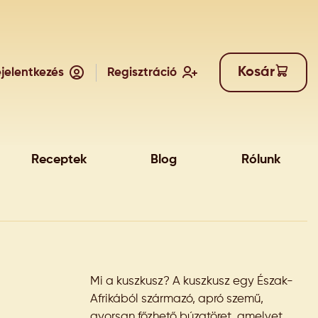
Kosár
jelentkezés
Regisztráció
Receptek
Blog
Rólunk
Mi a kuszkusz? A kuszkusz egy Észak-
Afrikából származó, apró szemű,
gyorsan főzhető búzatöret, amelyet