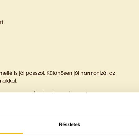
t.
ellé is jól passzol. Különösen jól harmonizál az
ymákkal.
ös vagy mazsolás kuszkusz-desszert.
en csak önts rá kétszeres mennyiségű forró vizet,
Részletek
jat vagy olívaolajat hogy ne legyen száraz, és
iss vagy grillezett (akár serpenyőben sült)