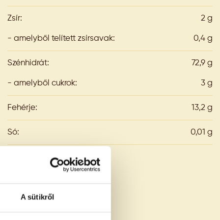
Zsír:
2 g
- amelyből telített zsírsavak:
0,4 g
Szénhidrát:
72,9 g
- amelyből cukrok:
3 g
Fehérje:
13,2 g
Só:
0,01 g
A sütikről