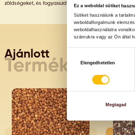
zöldségeket, és fogyasszd önmagában vagy köretként
Ez a weboldal sütiket haszn
Sütiket használunk a tartal
weboldalforgalmunk elemzésé
weboldalhasználatra vonatko
számukra vagy az Ön által ha
Ajánlott
Hozzájárulás
kiválasztása
Termékeink
Elengedhetetlen
AKC
Megtagad