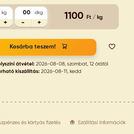
kg
dkg
1100
Ft / kg
+
-
+
Kosárba teszem!
lyszíni átvétel:
2026-08-08, szombat, 12 órától
rható kiszállítás:
2026-08-11, kedd
szpénzes és kártyás fizetés
Szállítási információk