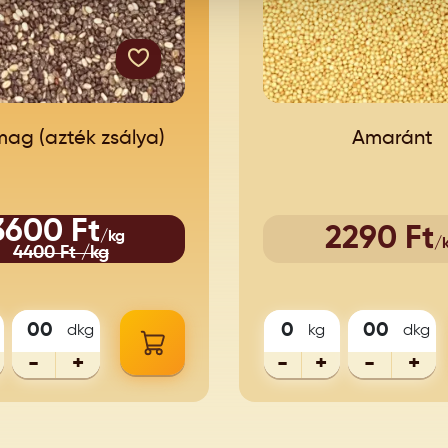
ag (azték zsálya)
Amaránt
3600 Ft
2290 Ft
/kg
/
4400 Ft /kg
dkg
kg
dkg
-
+
-
+
-
+