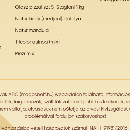
Olasz pizzaliszt 5-Stagioni 1 kg
Natúr király (medjoul) datolya
Natúr mandula
Tricolor quinoa (mix)
:
Prezi mix
k ABC (magosbolt.hu) weboldalon található információk k
tók, forgalmazók, szállítók valamint publikus lexikonok, sz
nem vállalja, olvasásuk nem pótolja az orvosi kivizsgálást 
problémáival forduljon szakorvoshoz!
lvántartásba vételi határozatok számai: NAIH-91981/2016