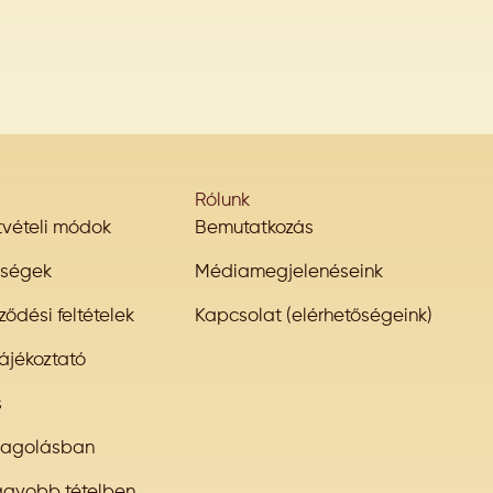
Rólunk
átvételi módok
Bemutatkozás
őségek
Médiamegjelenéseink
ződési feltételek
Kapcsolat (elérhetőségeink)
ájékoztató
s
magolásban
agyobb tételben