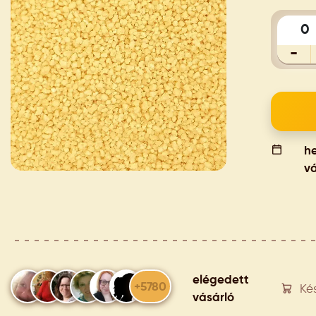
-
he
vá
elégedett
+5780
Ké
vásárló