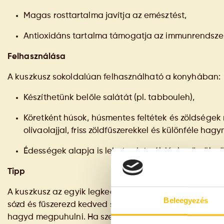
Magas rosttartalma javítja az emésztést,
Antioxidáns tartalma támogatja az immunrendszer
Felhasználása
A kuszkusz sokoldalúan felhasználható a konyhában:
Készíthetünk belőle salátát (pl. tabbouleh),
Köretként húsok, húsmentes feltétek és zöldségek m
olívaolajjal, friss zöldfűszerekkel és különféle hag
Édességek alapja is lehet, mint például gyümölcs
Tipp
A kuszkusz az egyik legkedveltebb gyors étel. Egyszerű
Beleegyezés
sózd és fűszerezd kedved szerint, adj hozzá egy kis va
hagyd megpuhulni. Ha szeretnéd fokozni, tegyél bele fr