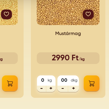
Mustármag
2990 Ft
kg
/kg
kg
dkg
-
+
-
+