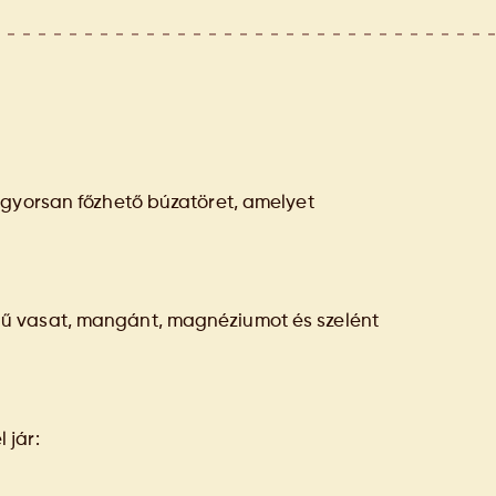
 gyorsan főzhető búzatöret, amelyet
ű vasat, mangánt, magnéziumot és szelént
 jár: