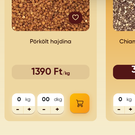
Pörkölt hajdina
Chiam
1390 Ft
/kg
kg
dkg
kg
-
+
-
+
-
+