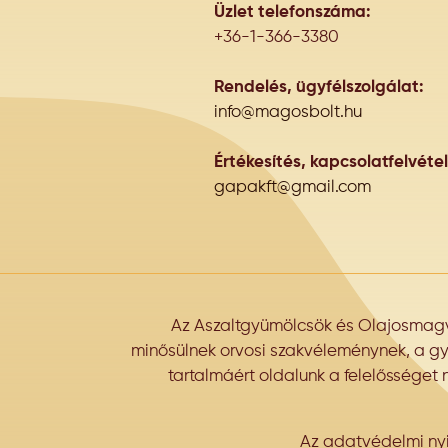
Üzlet telefonszáma:
+36-1-366-3380
Rendelés, ügyfélszolgálat:
info@magosbolt.hu
Értékesítés, kapcsolatfelvétel
gapakft@gmail.com
Az Aszaltgyümölcsök és Olajosmagva
minősülnek orvosi szakvéleménynek, a gyár
tartalmáért oldalunk a felelősséget 
Az adatvédelmi nyi