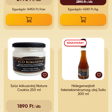
2590 Ft /db
Egységár: 14950 Ft/liter
Egységár: 4580 Ft/kg
KÉSZLETHIÁNY
Szűz kókuszolaj Nature
Hidegensajtolt
Cookta 250 ml
feketeköménymag olaj Solio
200 ml
1890 Ft
/db