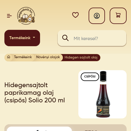
Termékeink
Termékeink
Növényi olajok
Hidegen sajtolt olaj
CSÍPŐS!
Hidegensajtolt
paprikamag olaj
(csípős) Solio 200 ml