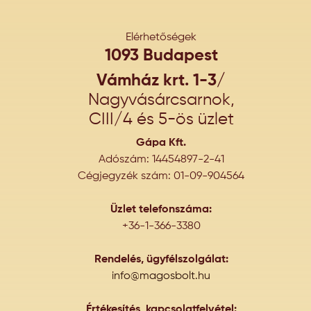
Elérhetőségek
1093 Budapest
Vámház krt. 1-3/
Nagyvásárcsarnok,
CIII/4 és 5-ös üzlet
Gápa Kft.
Adószám: 14454897-2-41
Cégjegyzék szám: 01-09-904564
Üzlet telefonszáma:
+36-1-366-3380
Rendelés, ügyfélszolgálat:
info@magosbolt.hu
Értékesítés, kapcsolatfelvétel: