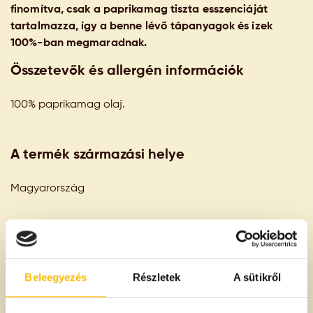
finomítva, csak a paprikamag tiszta esszenciáját
tartalmazza, így a benne lévő tápanyagok és ízek
100%-ban megmaradnak.
Összetevők és allergén információk
100% paprikamag olaj.
A termék származási helye
Magyarország
100g termékben
Tápanyagtartalom
Beleegyezés
Részletek
A sütikről
Energia:
900 kcal
3700 kJ