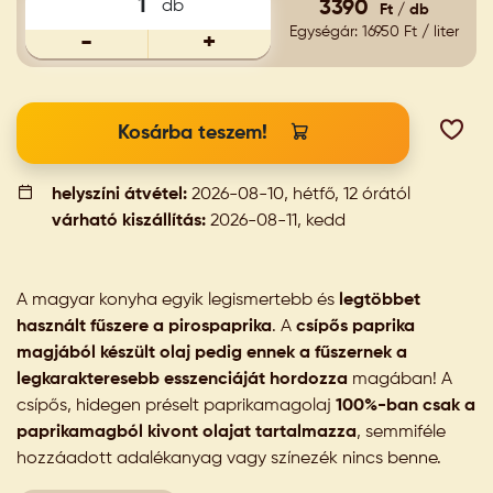
db
3390
Ft / db
Egységár: 16950 Ft / liter
-
+
Kosárba teszem!
helyszíni átvétel:
2026-08-10, hétfő, 12 órától
várható kiszállítás:
2026-08-11, kedd
A magyar konyha egyik legismertebb és
legtöbbet
használt fűszere a pirospaprika
. A
csípős paprika
magjából készült olaj
pedig ennek a fűszernek a
legkarakteresebb esszenciáját hordozza
magában! A
csípős, hidegen préselt paprikamagolaj
100%-ban csak a
paprikamagból kivont olajat tartalmazza
, semmiféle
hozzáadott adalékanyag vagy színezék nincs benne.