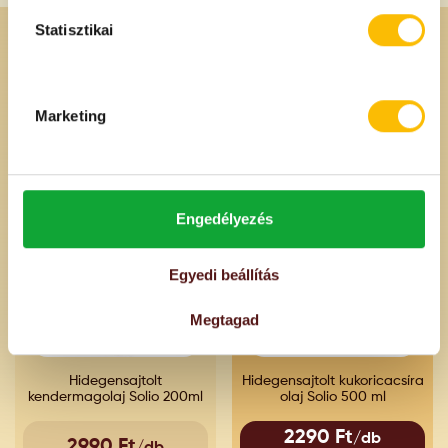
Statisztikai
Ajánlott
Marketing
Termékeink
AKCIÓS
01.10.2026.
Engedélyezés
Egyedi beállítás
Megtagad
Hidegensajtolt
Hidegensajtolt kukoricacsíra
kendermagolaj Solio 200ml
olaj Solio 500 ml
2290 Ft
/db
2990 Ft
/db