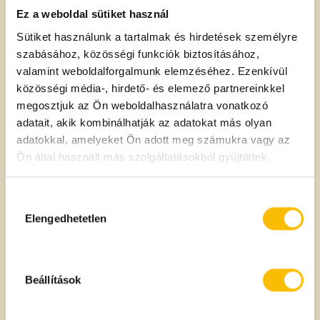
Ez a weboldal sütiket használ
Zsír:
100 g
Sütiket használunk a tartalmak és hirdetések személyre
szabásához, közösségi funkciók biztosításához,
- amelyből telített zsírsavak:
10 g
valamint weboldalforgalmunk elemzéséhez. Ezenkívül
közösségi média-, hirdető- és elemező partnereinkkel
Szénhidrát:
0 g
megosztjuk az Ön weboldalhasználatra vonatkozó
adatait, akik kombinálhatják az adatokat más olyan
- amelyből cukrok:
0 g
adatokkal, amelyeket Ön adott meg számukra vagy az
Ön által használt más szolgáltatásokból gyűjtöttek.
Fehérje:
0 g
Só:
0 g
Hozzájárulás
kiválasztása
Elengedhetetlen
Tárolási információ
Beállítások
Száraz hűvös napfénytől védett helyen tartandó