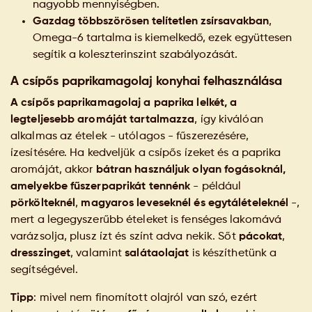
nagyobb mennyiségben.
Gazdag többszörösen telítetlen zsírsavakban
,
Omega-6 tartalma is kiemelkedő, ezek együttesen
segítik a koleszterinszint szabályozását.
A csípős paprikamagolaj konyhai felhasználása
A csípős paprikamagolaj a paprika lelkét, a
legteljesebb aromáját tartalmazza
, így kiválóan
alkalmas az ételek - utólagos - fűszerezésére,
ízesítésére. Ha kedveljük a csípős ízeket és a paprika
aromáját, akkor
bátran használjuk olyan fogásoknál,
amelyekbe fűszerpaprikát tennénk
- például
pörkölteknél
,
magyaros leveseknél és egytálételeknél
-,
mert a legegyszerűbb ételeket is fenséges lakomává
varázsolja, plusz ízt és színt adva nekik. Sőt
pácokat
,
dresszinget
, valamint
salátaolajat
is készíthetünk a
segítségével.
Tipp
: mivel nem finomított olajról van szó, ezért