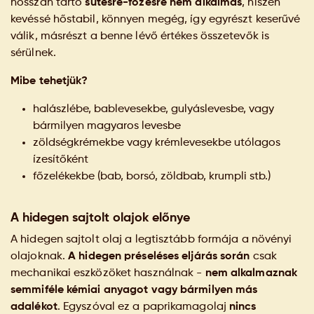
hosszan tartó
sütésre-főzésre nem alkalmas
, hiszen
kevéssé hőstabil, könnyen megég, így egyrészt keserűvé
válik, másrészt a benne lévő értékes összetevők is
sérülnek.
Mibe tehetjük?
halászlébe, bablevesekbe, gulyáslevesbe, vagy
bármilyen magyaros levesbe
zöldségkrémekbe vagy krémlevesekbe utólagos
ízesítőként
főzelékekbe (bab, borsó, zöldbab, krumpli stb.)
A hidegen sajtolt olajok előnye
A hidegen sajtolt olaj a legtisztább formája a növényi
olajoknak.
A hidegen préseléses eljárás során
csak
mechanikai eszközöket használnak -
nem alkalmaznak
semmiféle kémiai anyagot vagy bármilyen más
adalékot
. Egyszóval ez a paprikamagolaj
nincs