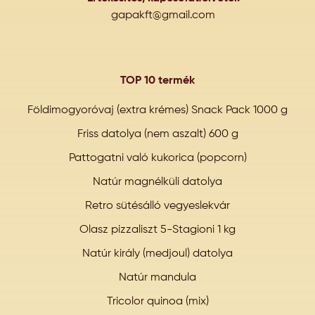
gapakft@gmail.com
TOP 10 termék
Földimogyoróvaj (extra krémes) Snack Pack 1000 g
Friss datolya (nem aszalt) 600 g
Pattogatni való kukorica (popcorn)
Natúr magnélküli datolya
Retro sütésálló vegyeslekvár
Olasz pizzaliszt 5-Stagioni 1 kg
Natúr király (medjoul) datolya
Natúr mandula
Tricolor quinoa (mix)