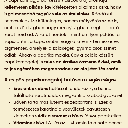
A paprika magjaiból készült csípős olaj
aromája
kellemesen pikáns
,
így kifejezetten alkalmas arra, hogy
izgalmasabbá tegyük vele az ételeinket
. Ráadásul
nemcsak az íze különleges, hanem mélyvörös színe is,
amit a zöldségben nagy mennyiségben megtalálható
karotinoid ad. A karotinoidok - mint amilyen például a
kapszantin, a kapszorubin vagy a lutein - természetes
pigmentek, amelyek a zöldségek, gyümölcsök színét
adják. Ahogy a paprika magja, úgy a belőle készült
paprikamagolaj is
tele van értékes összetevőkkel, amik
teljes egészében megmaradnak az olajkészítés során
.
A csípős paprikamagolaj hatása az egészségre
Erős antioxidáns
hatással rendelkezik, a benne
található karotinoidok megkötik a szabad gyököket.
Bőven tartalmaz luteint és zeaxantint is. Ezek a
természetes karotinoid vegyületek együttesen
kiemelten
védik a szemet
a káros fénysugarak ellen.
Vitaminok
közül A- és az E-vitamin található benne