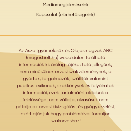
Médiamegjelenéseink
Kapcsolat (elérhetőségeink)
Az Aszaltgyümölcsök és Olajosmagvak ABC
(magosbolt.hu) weboldalon található
információk kizárólag tájékoztató jellegűek,
nem minősülnek orvosi szakvéleménynek, a
gyártók, forgalmazók, szállítók valamint
publikus lexikonok, szakkönyvek és folyóiratok
információi, ezek tartalmáért oldalunk a
felelősséget nem vállalja, olvasásuk nem
pótolja az orvosi kivizsgálást és gyógykezelést,
ezért ajánljuk hogy problémáival forduljon
szakorvoshoz!