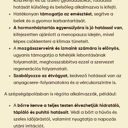
köszvényt és az ízületi gyulladásokat, ráadásul
hatását külsőleg és belsőleg alkalmazva is kifejti.
Hatékonyan
támogatja az emésztést
, segítve a
belek és a gyomor karbantartását.
A hormonháztartás egyensúlyára is jó hatással van
,
kifejezetten ajánlott a menopauza idején, mivel
képes csökkenteni a klimax tüneteit.
A
mozgásszerveink és izmaink számára is előnyös
,
ugyanis támogatja a fehérjék lebontásának
folyamatát, meghosszabbítva ezzel a szervezet
regenerációs folyamatait.
Szabályozza az étvágyat
, kedvező hatással van az
anyagcsere-folyamatokra és a vércukorszintre is.
A szépségápolásban is régóta alkalmazzák, például:
A
bőrre kenve a teljes testen élvezhetjük hidratáló,
tápláló és puhító hatásait
. Védi a bőrt a hűvös és
szeles időjárástól, valamint nyugtatja a napozás
utáni irritációt.