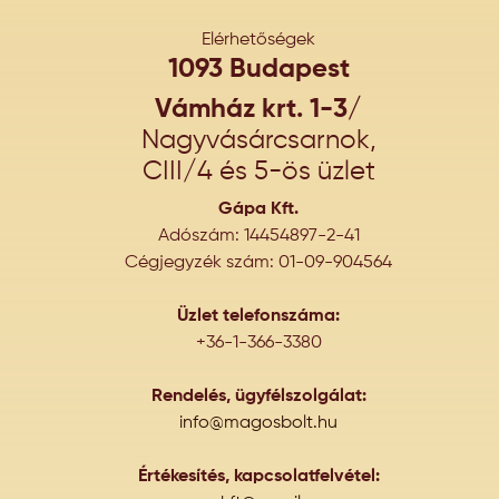
Elérhetőségek
1093 Budapest
Vámház krt. 1-3/
Nagyvásárcsarnok,
CIII/4 és 5-ös üzlet
Gápa Kft.
Adószám: 14454897-2-41
Cégjegyzék szám: 01-09-904564
Üzlet telefonszáma:
+36-1-366-3380
Rendelés, ügyfélszolgálat:
info@magosbolt.hu
Értékesítés, kapcsolatfelvétel: