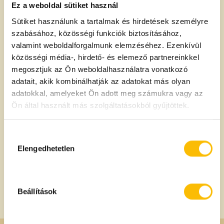
Ez a weboldal sütiket használ
Sütiket használunk a tartalmak és hirdetések személyre
Energia:
900 kcal
szabásához, közösségi funkciók biztosításához,
valamint weboldalforgalmunk elemzéséhez. Ezenkívül
3700 kJ
közösségi média-, hirdető- és elemező partnereinkkel
megosztjuk az Ön weboldalhasználatra vonatkozó
Zsír:
100 g
adatait, akik kombinálhatják az adatokat más olyan
- amelyből telített zsírsavak:
10 g
adatokkal, amelyeket Ön adott meg számukra vagy az
Ön által használt más szolgáltatásokból gyűjtöttek.
Szénhidrát:
0 g
Hozzájárulás
- amelyből cukrok:
0 g
kiválasztása
Elengedhetetlen
Fehérje:
0 g
Só:
0 g
Beállítások