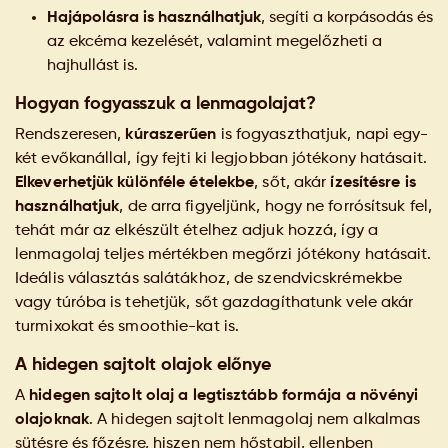
Hajápolásra is használhatjuk
, segíti a korpásodás és
az ekcéma kezelését, valamint megelőzheti a
hajhullást is.
Hogyan fogyasszuk a lenmagolajat?
Rendszeresen,
kúraszerűen
is fogyaszthatjuk, napi egy-
két evőkanállal, így fejti ki legjobban jótékony hatásait.
Elkeverhetjük különféle ételekbe
, sőt, akár
ízesítésre is
használhatjuk
, de arra figyeljünk, hogy ne forrósítsuk fel,
tehát már az elkészült ételhez adjuk hozzá, így a
lenmagolaj teljes mértékben megőrzi jótékony hatásait.
Ideális választás salátákhoz, de szendvicskrémekbe
vagy túróba is tehetjük, sőt gazdagíthatunk vele akár
turmixokat és smoothie-kat is.
A hidegen sajtolt olajok előnye
A
hidegen sajtolt olaj a legtisztább formája a növényi
olajoknak
. A hidegen sajtolt lenmagolaj nem alkalmas
sütésre és főzésre, hiszen nem hőstabil, ellenben