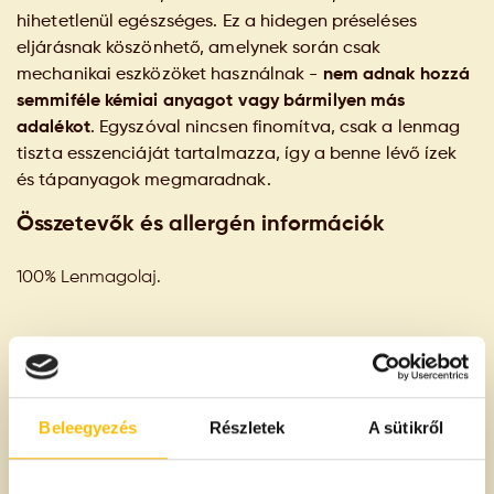
hihetetlenül egészséges. Ez a hidegen préseléses
eljárásnak köszönhető, amelynek során csak
mechanikai eszközöket használnak -
nem adnak hozzá
semmiféle kémiai anyagot vagy bármilyen más
adalékot
. Egyszóval nincsen finomítva, csak a lenmag
tiszta esszenciáját tartalmazza, így a benne lévő ízek
és tápanyagok megmaradnak.
Összetevők és allergén információk
100% Lenmagolaj.
A termék származási helye
Magyarország
Beleegyezés
Részletek
A sütikről
100g termékben
Tápanyagtartalom