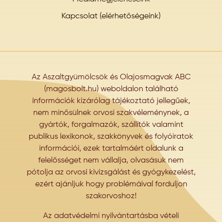
Kapcsolat (elérhetőségeink)
Az Aszaltgyümölcsök és Olajosmagvak ABC
(magosbolt.hu) weboldalon található
információk kizárólag tájékoztató jellegűek,
nem minősülnek orvosi szakvéleménynek, a
gyártók, forgalmazók, szállítók valamint
publikus lexikonok, szakkönyvek és folyóiratok
információi, ezek tartalmáért oldalunk a
felelősséget nem vállalja, olvasásuk nem
pótolja az orvosi kivizsgálást és gyógykezelést,
ezért ajánljuk hogy problémáival forduljon
szakorvoshoz!
Az adatvédelmi nyilvántartásba vételi