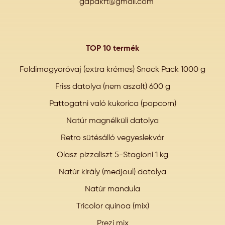
gapakft@gmail.com
TOP 10 termék
Földimogyoróvaj (extra krémes) Snack Pack 1000 g
Friss datolya (nem aszalt) 600 g
Pattogatni való kukorica (popcorn)
Natúr magnélküli datolya
Retro sütésálló vegyeslekvár
Olasz pizzaliszt 5-Stagioni 1 kg
Natúr király (medjoul) datolya
Natúr mandula
Tricolor quinoa (mix)
Prezi mix