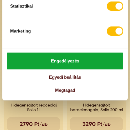
Statisztikai
Ajánlott
Termékeink
Marketing
Engedélyezés
Egyedi beállítás
Megtagad
Hidegensajtolt repceolaj
Hidegensajtolt
Solio 1 l
barackmagolaj Solio 200 ml
2790 Ft
3290 Ft
/db
/db