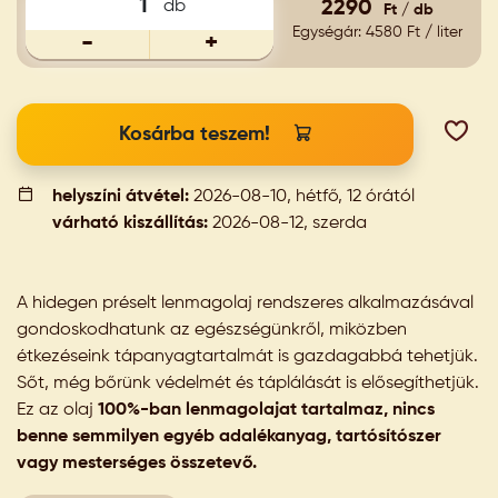
db
2290
Ft / db
Egységár: 4580 Ft / liter
-
+
Kosárba teszem!
helyszíni átvétel:
2026-08-10, hétfő, 12 órától
várható kiszállítás:
2026-08-12, szerda
A hidegen préselt lenmagolaj rendszeres alkalmazásával
gondoskodhatunk az egészségünkről, miközben
étkezéseink tápanyagtartalmát is gazdagabbá tehetjük.
Sőt, még bőrünk védelmét és táplálását is elősegíthetjük.
Ez az olaj
100%-ban lenmagolajat tartalmaz, nincs
benne semmilyen egyéb adalékanyag, tartósítószer
vagy mesterséges összetevő.