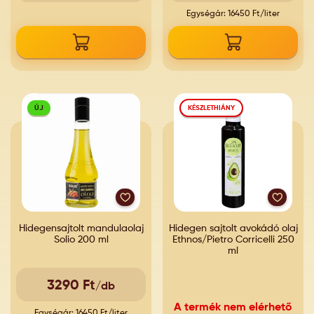
Egységár: 16450 Ft/liter
ÚJ
KÉSZLETHIÁNY
Hidegensajtolt mandulaolaj
Hidegen sajtolt avokádó olaj
Solio 200 ml
Ethnos/Pietro Corricelli 250
ml
3290 Ft
/db
A termék nem elérhető
Egységár: 16450 Ft/liter