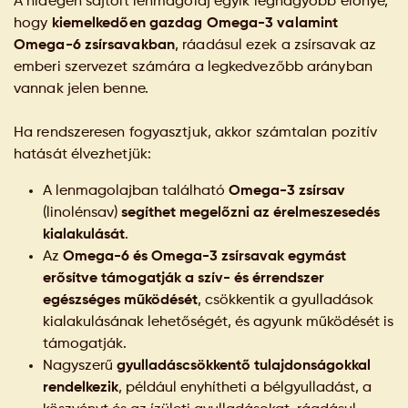
A hidegen sajtolt lenmagolaj egyik legnagyobb előnye,
hogy
kiemelkedően gazdag Omega-3 valamint
Omega-6 zsírsavakban
, ráadásul ezek a zsírsavak az
emberi szervezet számára a legkedvezőbb arányban
vannak jelen benne.
Ha rendszeresen fogyasztjuk, akkor számtalan pozitív
hatását élvezhetjük:
A lenmagolajban található
Omega-3 zsírsav
(linolénsav)
segíthet megelőzni az érelmeszesedés
kialakulását
.
Az
Omega-6 és Omega-3 zsírsavak egymást
erősítve támogatják a szív- és érrendszer
egészséges működését
, csökkentik a gyulladások
kialakulásának lehetőségét, és agyunk működését is
támogatják.
Nagyszerű
gyulladáscsökkentő tulajdonságokkal
rendelkezik
, például enyhítheti a bélgyulladást, a