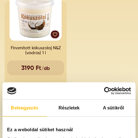
Finomított kókuszolaj N&Z
(vödrös) 1 l
3190 Ft
/db
Beleegyezés
Részletek
A sütikről
Ez a weboldal sütiket használ