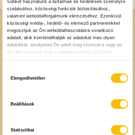
Sütiket használunk a tartalmak és hirdetések személyre
szabásához, közösségi funkciók biztosításához,
valamint weboldalforgalmunk elemzéséhez. Ezenkívül
közösségi média-, hirdető- és elemező partnereinkkel
megosztjuk az Ön weboldalhasználatra vonatkozó
adatait, akik kombinálhatják az adatokat más olyan
adatokkal, amelyeket Ön adott meg számukra vagy az
Ön által használt más szolgáltatásokból gyűjtöttek.
Hozzájárulás
kiválasztása
Elengedhetetlen
Elérhetőségek
1093 Budapest
Beállítások
Vámház krt. 1-3/
Nagyvásárcsarnok,
CIII/4 és 5-ös üzlet
Statisztikai