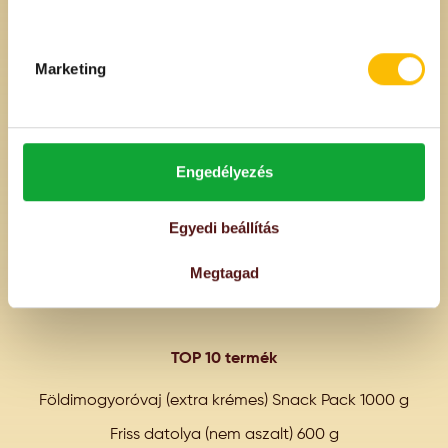
Gápa Kft.
Adószám: 14454897-2-41
Cégjegyzék szám: 01-09-904564
Marketing
Üzlet telefonszáma:
+36-1-366-3380
Rendelés, ügyfélszolgálat:
Engedélyezés
info@magosbolt.hu
Egyedi beállítás
Értékesítés, kapcsolatfelvétel:
gapakft@gmail.com
Megtagad
TOP 10 termék
Földimogyoróvaj (extra krémes) Snack Pack 1000 g
Friss datolya (nem aszalt) 600 g