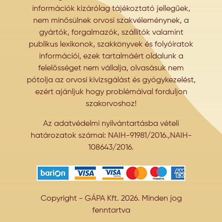
információk kizárólag tájékoztató jellegűek,
nem minősülnek orvosi szakvéleménynek, a
gyártók, forgalmazók, szállítók valamint
publikus lexikonok, szakkönyvek és folyóiratok
információi, ezek tartalmáért oldalunk a
felelősséget nem vállalja, olvasásuk nem
pótolja az orvosi kivizsgálást és gyógykezelést,
ezért ajánljuk hogy problémáival forduljon
szakorvoshoz!
Az adatvédelmi nyilvántartásba vételi
határozatok számai: NAIH-91981/2016.,NAIH-
108643/2016.
Copyright - GÁPA Kft. 2026. Minden jog
fenntartva