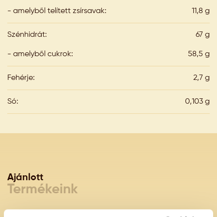
- amelyből telített zsírsavak:
11,8 g
Szénhidrát:
67 g
- amelyből cukrok:
58,5 g
Fehérje:
2,7 g
Só:
0,103 g
Ajánlott
Termékeink