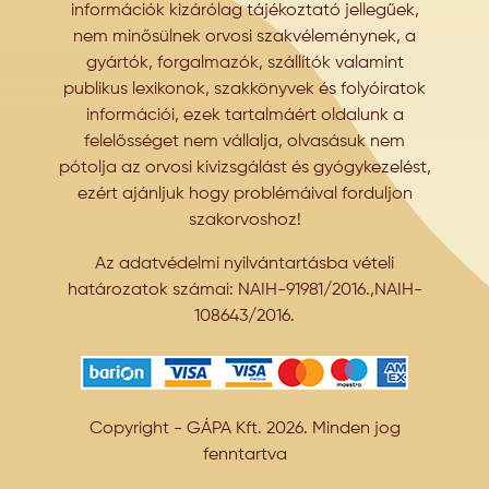
információk kizárólag tájékoztató jellegűek,
nem minősülnek orvosi szakvéleménynek, a
gyártók, forgalmazók, szállítók valamint
publikus lexikonok, szakkönyvek és folyóiratok
információi, ezek tartalmáért oldalunk a
felelősséget nem vállalja, olvasásuk nem
pótolja az orvosi kivizsgálást és gyógykezelést,
ezért ajánljuk hogy problémáival forduljon
szakorvoshoz!
Az adatvédelmi nyilvántartásba vételi
határozatok számai: NAIH-91981/2016.,NAIH-
108643/2016.
Copyright - GÁPA Kft. 2026. Minden jog
fenntartva