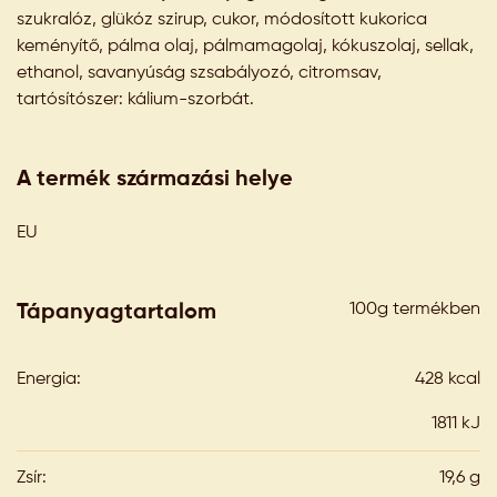
szukralóz, glükóz szirup, cukor, módosított kukorica
keményítő, pálma olaj, pálmamagolaj, kókuszolaj, sellak,
ethanol, savanyúság szsabályozó, citromsav,
tartósítószer: kálium-szorbát.
A termék származási helye
EU
100g termékben
Tápanyagtartalom
Energia:
428 kcal
1811 kJ
Zsír:
19,6 g