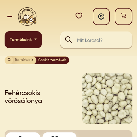
Termékeink
Termékeink
Csokis termékek
Fehércsokis
vörösáfonya