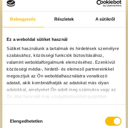
Beleegyezés
Részletek
A sütikről
Ez a weboldal sütiket használ
Sütiket használunk a tartalmak és hirdetések személyre
szabásához, közösségi funkciók biztosításához,
Étcsokis kávészem
Étcsokis narancshéj drazsé
valamint weboldalforgalmunk elemzéséhez. Ezenkívül
közösségi média-, hirdető- és elemező partnereinkkel
12900 Ft
11900 Ft
/kg
/kg
megosztjuk az Ön weboldalhasználatra vonatkozó
adatait, akik kombinálhatják az adatokat más olyan
adatokkal, amelyeket Ön adott meg számukra vagy az
Ön által használt más szolgáltatásokból gyűjtöttek.
Hozzájárulás
kiválasztása
Elengedhetetlen