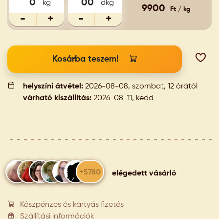
kg
dkg
9900
Ft / kg
-
+
-
+
Kosárba teszem!
helyszíni átvétel:
2026-08-08, szombat, 12 órától
várható kiszállítás:
2026-08-11, kedd
+5780
elégedett vásárló
Készpénzes és kártyás fizetés
Szállítási információk