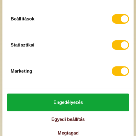
Beállítások
Statisztikai
Kókuszos fehércsokis
Étcsokis mandula
mandula
14800 Ft
14800 Ft
/kg
/kg
Marketing
Engedélyezés
Egyedi beállítás
Megtagad