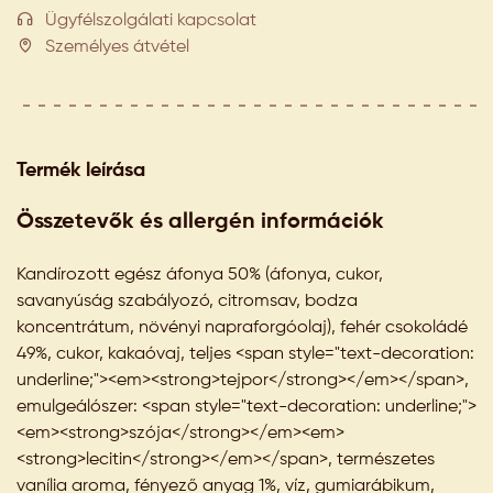
Ügyfélszolgálati kapcsolat
Személyes átvétel
Termék leírása
Összetevők és allergén információk
Kandírozott egész áfonya 50% (áfonya, cukor,
savanyúság szabályozó, citromsav, bodza
koncentrátum, növényi napraforgóolaj), fehér csokoládé
49%, cukor, kakaóvaj, teljes <span style="text-decoration:
underline;"><em><strong>tejpor</strong></em></span>,
emulgeálószer: <span style="text-decoration: underline;">
<em><strong>szója</strong></em><em>
<strong>lecitin</strong></em></span>, természetes
vanília aroma, fényező anyag 1%, víz, gumiarábikum,