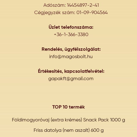
Adószám: 14454897-2-41
Cégjegyzék szám: 01-09-904564
Üzlet telefonszáma:
+36-1-366-3380
Rendelés, ügyfélszolgálat:
info@magosbolt.hu
Értékesítés, kapcsolatfelvétel:
gapakft@gmail.com
TOP 10 termék
Földimogyoróvaj (extra krémes) Snack Pack 1000 g
Friss datolya (nem aszalt) 600 g