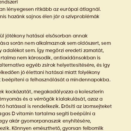
rendszeri
 lényegesen ritkább az európai átlagnál.
is hazánk sajnos élen jár a szívproblémák
enül jótékony hatásai elsősorban annak
ítása során nem alkalmaznak sem oldószert, sem
y adalékot sem. Így megőrzi eredeti zamatát,
tartalma nem károsodik, antioxidánsokban is
lternatíva egyéb zsírok helyettesítésére, és így
lkedően jó élettani hatásai miatt folyékony
tt beépíteni a felhasználását a mindennapokba.
ek kockázatát, megakadályozza a koleszterin
érnyomás és a vérrögök kialakulását, azaz a
ó hatással is rendelkezik. Erősíti az izomsejteket
agas D vitamin tartalma segíti beépülni a
 vagy akár gyomorpanaszok enyhítésére,
ezik. Könnyen emészthető, gyorsan felbomlik