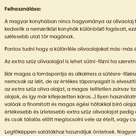
Felhasználása:
A magyar konyhában nincs hagyománya az olívaolaj 
kedvelik a nemzetközi konyhák különböző fogásait, ezze
szélesebb utat tör magának.
Fontos tudni hogy a különféle olívaolajokat más-má
Az extra szűz olívaolajjal is lehet sütni-főzni ha szer
Bár magas a forráspontja és alkalmas a sütésre-főzés
nemcsak az ízét, de az értékes tápanyagait is elveszíti
az extra szűz olíva olajat, a magas telítetlen zsírsav
olajak, és így már kifejezetten káros...) Ilyen használ
valóak a finomított és magas égési hőfokkal bíró olajak
értékesebb és ízletesebb extra szűz olívaolajat pedi
és csak tálalás előtt meglocsolni vele az ételt, vagy 
Legfőképpen salátákhoz használjuk öntetnek. Nagyon s