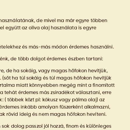
használatának, de mivel ma már egyre többen
l együtt az olíva olaj használata is egyre
s ételekhez és más-más módon érdemes használni.
etnénk, de több dolgot érdemes észben tartani:
re, de ha sokáig, vagy magas hőfokon hevítjük,
. (sőt ha túl sokáig és túl magas hőfokon hevítjük
 tartalma miatt könnyebben megég mint a finomított
atra tehát érdemes más zsiradékot választani, erre
: ( többek közt pl: kókusz vagy pálma olaj) az
g érdemes inkább amolyan fűszerként alkalmazni,
csak rövid ideig és nem magas hőfokon hevíteni.
ok dolog passzol jól hozzá, finom és különleges