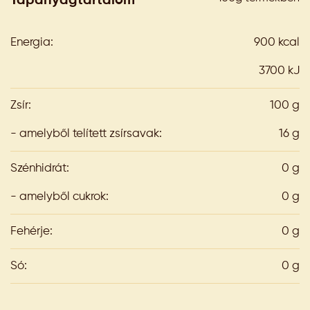
Tápanyagtartalom
Energia:
900 kcal
3700 kJ
Zsír:
100 g
- amelyből telített zsírsavak:
16 g
Szénhidrát:
0 g
- amelyből cukrok:
0 g
Fehérje:
0 g
Só:
0 g