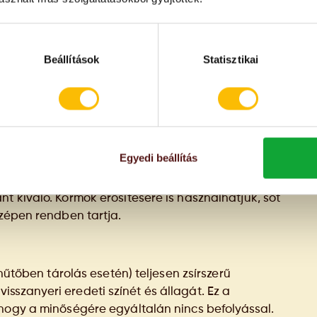
egjelenésének megelőzésére és a száraz bőr
ai krém helyett, de még a szemkörnyék érzékeny
Beállítások
Statisztikai
 csecsemők bőrápolására is bátran használhatjuk.
k, amelyeknél minimális a használatukhoz
ászatban, jellemzően hipoallergén készítményeket
Egyedi beállítás
vehetjük: általános hajápolásra, de célirányosan
t kiváló. Körmök erősítésére is használhatjuk, sőt
szépen rendben tartja.
 hűtőben tárolás esetén) teljesen zsírszerű
szanyeri eredeti színét és állagát. Ez a
 hogy a minőségére egyáltalán nincs befolyással.