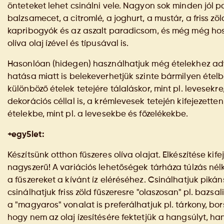
önteteket lehet csinálni vele. Nagyon sok minden jól pa
balzsamecet, a citromlé, a joghurt, a mustár, a friss z
kapribogyók és az aszalt paradicsom, és még még hoss
olíva olaj ízével és típusával is.
Hasonlóan (hidegen) használhatjuk még ételekhez adva
hatása miatt is belekeverhetjük szinte bármilyen ételb
különböző ételek tetejére tálaláskor, mint pl. levesekre,
dekorációs céllal is, a krémlevesek tetején kifejezette
ételekbe, mint pl. a levesekbe és főzelékekbe.
+egy5let:
Készítsünk otthon fűszeres olíva olajat. Elkészítése ki
nagyszerű! A variációs lehetőségek tárháza túlzás nél
a fűszereket a kívánt íz eléréséhez. Csinálhatjuk pikán
csinálhatjuk friss zöld fűszeresre "olaszosan" pl. ba
a "magyaros" vonalat is preferálhatjuk pl. tárkony, bor
hogy nem az olaj ízesítésére fektetjük a hangsúlyt, ha