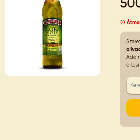
50
Átmen
Szeret
olíva
Add m
értes