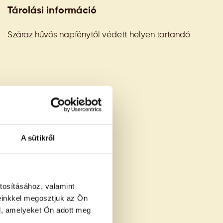
Tárolási információ
Száraz hűvös napfénytől védett helyen tartandó
A sütikről
tosításához, valamint
einkkel megosztjuk az Ön
l, amelyeket Ön adott meg