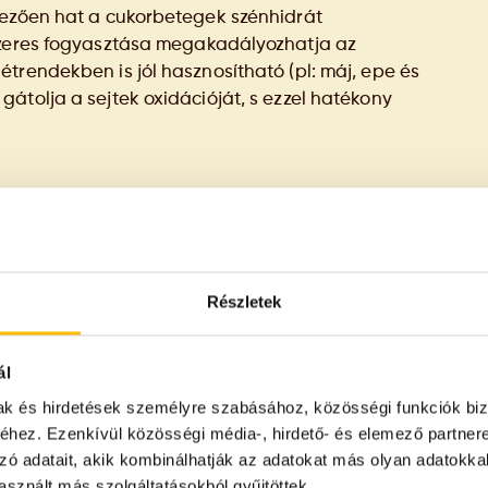
vezően hat a cukorbetegek szénhidrát
dszeres fogyasztása megakadályozhatja az
trendekben is jól hasznosítható (pl: máj, epe és
átolja a sejtek oxidációját, s ezzel hatékony
 alkalmazása széles palettán mozog. Régen
 bőrápolásra, szappankészítésre stb. használták,
tásai egyre szélesebb körben is ismertté válnak.
Részletek
nt is, jelentős antioxidánstartalmának
itaminnal) látja el a bőrt, amelyek
dern kor ártalmainak hatását. Főleg a bőrre
ál
tamin tartalma miatt regeneráló, ránctalanító
mak és hirdetések személyre szabásához, közösségi funkciók biz
áló, öregedésgátló hatású. Növeli a bőr
hez. Ezenkívül közösségi média-, hirdető- és elemező partner
raz bőr kezelésére is alkalmas, simává és puhává
zó adatait, akik kombinálhatják az adatokat más olyan adatokka
sznált más szolgáltatásokból gyűjtöttek.