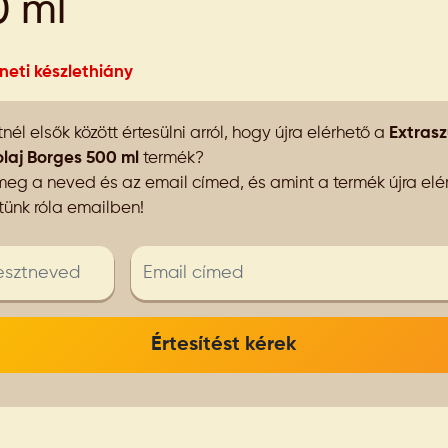
0 ml
eti készlethiány
nél elsők között értesülni arról, hogy újra elérhető a
Extras
olaj Borges 500 ml
termék?
eg a neved és az email címed, és amint a termék újra elér
ítünk róla emailben!
Értesítést kérek