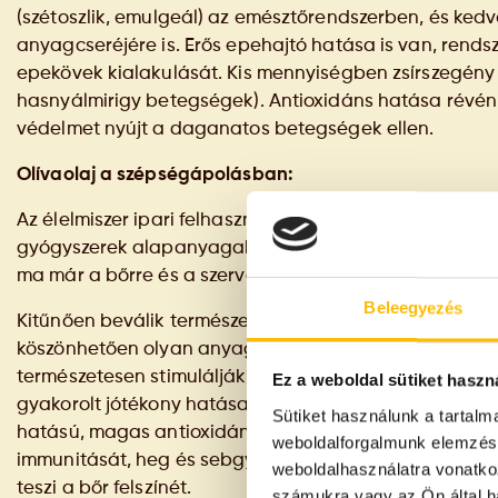
(szétoszlik, emulgeál) az emésztőrendszerben, és ked
anyagcseréjére is. Erős epehajtó hatása is van, ren
epekövek kialakulását. Kis mennyiségben zsírszegény é
hasnyálmirigy betegségek). Antioxidáns hatása révén g
védelmet nyújt a daganatos betegségek ellen.
Olívaolaj a szépségápolásban:
Az élelmiszer ipari felhasználása mellett az olívaolaj
gyógyszerek alapanyagaként, világításra (olajlámpa),
ma már a bőrre és a szervezetre gyakorolt jótékony ha
Beleegyezés
Kitűnően beválik természetes, hipoallergén bőrápolóké
köszönhetően olyan anyagokkal (mindenekelőtt A és E v
természetesen stimulálják a sejteket, és enyhítik a mo
Ez a weboldal sütiket haszn
gyakorolt jótékony hatásai kiemelkedőek: gazdag E-vi
Sütiket használunk a tartal
hatású, magas antioxidáns tartalma miatt sejtregener
weboldalforgalmunk elemzésé
immunitását, heg és sebgyógyító hatása is kiváló. Szá
weboldalhasználatra vonatko
teszi a bőr felszínét.
számukra vagy az Ön által ha