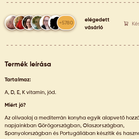
elégedett
+5780
Ké
vásárló
Termék leírása
Tartalmaz:
A, D, E, K vitamin, jód.
Miért jó?
Az olívaolaj a mediterrán konyha egyik alapvető hozzá
napjainkban Görögországban, Olaszországban,
Spanyolországban és Portugáliában készítik és haszn