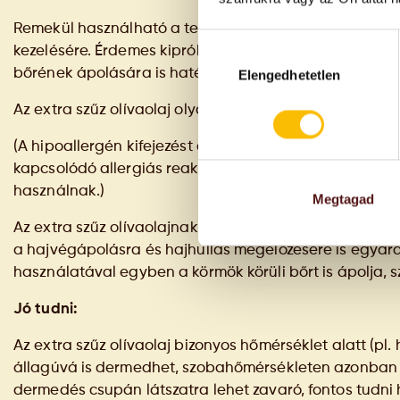
Remekül használható a terhességi csíkok ("striák") m
Hozzájárulás
kezelésére. Érdemes kipróbálni arcápolásra is éjszak
kiválasztása
bőrének ápolására is hatékonyan működik.
Elengedhetetlen
Az extra szűz olívaolaj olyannyira hipoallergén, hogy
(A hipoallergén kifejezést olyan termékekre használjá
kapcsolódó allergiás reakciók kockázata. A bőrgyógy
használnak.)
Megtagad
Az extra szűz olívaolajnak a hajápolásban is hasznát 
a hajvégápolásra és hajhullás megelőzésére is egyarán
használatával egyben a körmök körüli bőrt is ápolja, 
Jó tudni:
Az extra szűz olívaolaj bizonyos hőmérséklet alatt (pl.
állagúvá is dermedhet, szobahőmérsékleten azonban vis
dermedés csupán látszatra lehet zavaró, fontos tudni