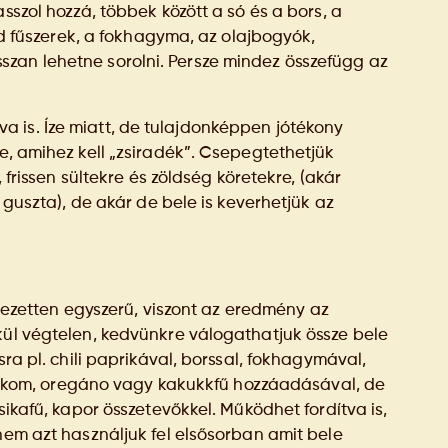
sszol hozzá, többek között a só és a bors, a
öld fűszerek, a fokhagyma, az olajbogyók,
zan lehetne sorolni. Persze mindez összefügg az
 is. Íze miatt, de tulajdonképpen jótékony
e, amihez kell „zsiradék”. Csepegtethetjük
 frissen sültekre és zöldség köretekre, (akár
n guszta), de akár de bele is keverhetjük az
fejezetten egyszerű, viszont az eredmény az
kül végtelen, kedvünkre válogathatjuk össze bele
sra pl. chili paprikával, borssal, fokhagymával,
zsalikom, oregáno vagy kakukkfű hozzáadásával, de
sikafű, kapor összetevőkkel. Működhet fordítva is,
nem azt használjuk fel elsősorban amit bele