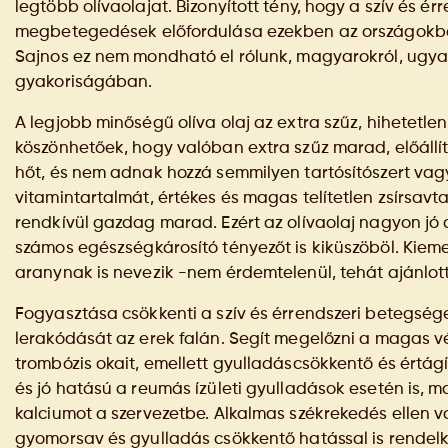
legtöbb olívaolajat. Bizonyított tény, hogy a szív és ér
megbetegedések előfordulása ezekben az országokban
Sajnos ez nem mondható el rólunk, magyarokról, ugyan
gyakoriságában.
A legjobb minőségű olíva olaj az extra szűz, hihetetl
köszönhetőek, hogy valóban extra szűz marad, előáll
hőt, és nem adnak hozzá semmilyen tartósítószert vag
vitamintartalmát, értékes és magas telítetlen zsírsav
rendkívül gazdag marad. Ezért az olívaolaj nagyon jó a
számos egészségkárosító tényezőt is kiküszöböl. Kieme
aranynak is nevezik -nem érdemtelenül, tehát ajánlo
Fogyasztása csökkenti a szív és érrendszeri betegség
lerakódását az erek falán. Segít megelőzni a magas v
trombózis okait, emellett gyulladáscsökkentő és értágít
és jó hatású a reumás ízületi gyulladások esetén is, m
kalciumot a szervezetbe. Alkalmas székrekedés ellen
gyomorsav és gyulladás csökkentő hatással is rendelk