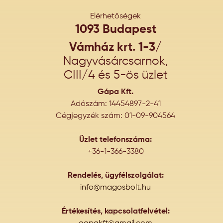
Elérhetőségek
1093 Budapest
Vámház krt. 1-3/
Nagyvásárcsarnok,
CIII/4 és 5-ös üzlet
Gápa Kft.
Adószám: 14454897-2-41
Cégjegyzék szám: 01-09-904564
Üzlet telefonszáma:
+36-1-366-3380
Rendelés, ügyfélszolgálat:
info@magosbolt.hu
Értékesítés, kapcsolatfelvétel: