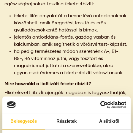
egészségbajnokká teszik a fekete ribizlit:
fekete-lilás árnyalatát a benne lévő antociánoknak
köszönheti, amik öregedést lassító és erős
gyulladáscsökkentő hatással is bírnak.
jelentős antioxidáns-forrás, gazdag vasban és
kalciumban, amik segíthetik a vörösvértest-képzést.
ha pedig természetes módon szeretnénk A-, B1-,
B5-, B6 vitaminhoz jutni, vagy foszfort és
magnéziumot juttatni a szervezetünkbe, akkor
ugyan csak érdemes a fekete ribizlit választanunk.
Mire használd a liofilizált fekete ribizlit?
Elkötelezett ribizlirajongók magában is fogyaszthatják,
de remekül lehet vele ízesíteni desszerteket, hideg és
meleg italokat, sőt különféle ételekbe is
belecsempészhető:
Beleegyezés
Részletek
A sütikről
Karakteres és nagyon gyümölcsös ízével