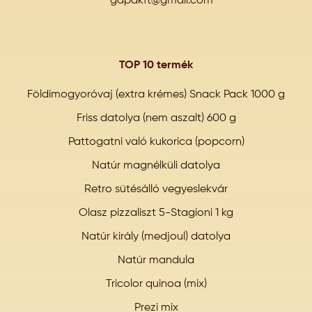
gapakft@gmail.com
TOP 10 termék
Földimogyoróvaj (extra krémes) Snack Pack 1000 g
Friss datolya (nem aszalt) 600 g
Pattogatni való kukorica (popcorn)
Natúr magnélküli datolya
Retro sütésálló vegyeslekvár
Olasz pizzaliszt 5-Stagioni 1 kg
Natúr király (medjoul) datolya
Natúr mandula
Tricolor quinoa (mix)
Prezi mix