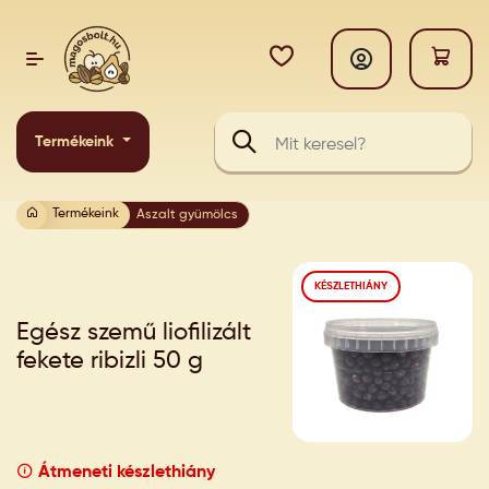
Termékeink
Termékeink
Aszalt gyümölcs
KÉSZLETHIÁNY
Egész szemű liofilizált
fekete ribizli 50 g
Átmeneti készlethiány