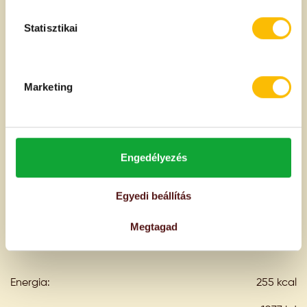
fogyasztásáért, emellett különleges és frissítő ízű,
valamint rengeteg mindenre használható, a hab pedig
Statisztikai
a tortán, hogy teljesen natúr, adalékmentes és egész
évben elérhető.
Összetevők és allergén információk
Marketing
100 % fekete ribizli
Engedélyezés
A termék származási helye
Szerbia
Egyedi beállítás
Megtagad
100g termékben
Tápanyagtartalom
Energia:
255 kcal