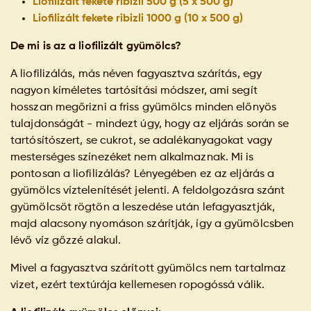
Liofilizált fekete ribizli 500 g (5 x 500 g)
Liofilizált fekete ribizli 1000 g (10 x 500 g)
De mi is az a liofilizált gyümölcs?
A liofilizálás, más néven fagyasztva szárítás, egy
nagyon kíméletes tartósítási módszer, ami segít
hosszan megőrizni a friss gyümölcs minden előnyös
tulajdonságát - mindezt úgy, hogy az eljárás során se
tartósítószert, se cukrot, se adalékanyagokat vagy
mesterséges színezéket nem alkalmaznak. Mi is
pontosan a liofilizálás? Lényegében ez az eljárás a
gyümölcs víztelenítését jelenti. A feldolgozásra szánt
gyümölcsöt rögtön a leszedése után lefagyasztják,
majd alacsony nyomáson szárítják, így a gyümölcsben
lévő víz gőzzé alakul.
Mivel a fagyasztva szárított gyümölcs nem tartalmaz
vizet, ezért textúrája kellemesen ropogóssá válik.