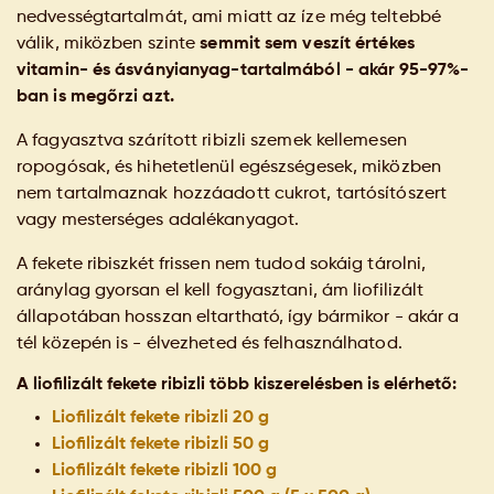
nedvességtartalmát, ami miatt az íze még teltebbé
válik, miközben szinte
semmit sem veszít értékes
vitamin- és ásványianyag-tartalmából - akár 95-97%-
ban is megőrzi azt.
A fagyasztva szárított ribizli szemek kellemesen
ropogósak, és hihetetlenül egészségesek, miközben
nem tartalmaznak hozzáadott cukrot, tartósítószert
vagy mesterséges adalékanyagot.
A fekete ribiszkét frissen nem tudod sokáig tárolni,
aránylag gyorsan el kell fogyasztani, ám liofilizált
állapotában hosszan eltartható, így bármikor - akár a
tél közepén is - élvezheted és felhasználhatod.
A liofilizált fekete ribizli több kiszerelésben is elérhető:
Liofilizált fekete ribizli 20 g
Liofilizált fekete ribizli 50 g
Liofilizált fekete ribizli 100 g