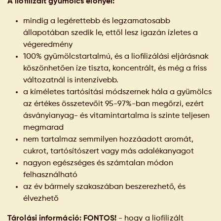
A liofilizált gyümölcs előnyei:
mindig a legérettebb és legzamatosabb
állapotában szedik le, ettől lesz igazán ízletes a
végeredmény
100% gyümölcstartalmú, és a liofilizálási eljárásnak
köszönhetően íze tiszta, koncentrált, és még a friss
változatnál is intenzívebb.
a kíméletes tartósítási módszernek hála a gyümölcs
az értékes összetevőit 95-97%-ban megőrzi, ezért
ásványianyag- és vitamintartalma is szinte teljesen
megmarad
nem tartalmaz semmilyen hozzáadott aromát,
cukrot, tartósítószert vagy más adalékanyagot
nagyon egészséges és számtalan módon
felhasználható
az év bármely szakaszában beszerezhető, és
élvezhető
Tárolási információ: FONTOS!
- hogy a liofilizált