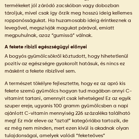
termékeket jól záródó zacskóban vagy dobozban
tároljuk, mivel csak így őrzik meg hosszú ideig kellemes
roppanósságukat. Ha huzamosabb ideig érintkeznek a
levegővel, megszívják magukat párával, emiatt
megpuhulnak, azaz “gumissá” válnak.
A fekete ribizli egészségügyi előnyei
A bogyós gyümölcsökről köztudott, hogy hihetetlenül
pozitív az egészségre gyakorolt hatásuk, és nincs ez
másként a fekete ribizlivel sem.
A természet tökélyre fejlesztette, hogy ez az apró kis
fekete szemű gyümölcs hogyan tud magában annyi C-
vitamint tartani, amennyit csak lehetséges! Ez az egyik
szuper ereje, ugyanis 100 gramm gyümölcsben a napi
ajánlott C-vitamin mennyiség 226 százaléka található
meg! Ez már eleve az “azta!” kategóriába tartozik, de
ez még nem minden, mert ezen kívül is akadnak olyan
tulajdonságai, amelyek valódi “feketeöves”