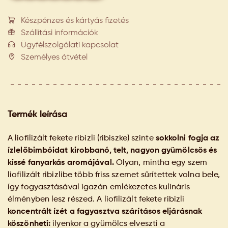
Készpénzes és kártyás fizetés
Szállítási információk
Ügyfélszolgálati kapcsolat
Személyes átvétel
Termék leírása
A liofilizált fekete ribizli (ribiszke) szinte
sokkolni fogja az
ízlelőbimbóidat kirobbanó, telt, nagyon gyümölcsös és
kissé fanyarkás aromájával.
Olyan, mintha egy szem
liofilizált ribizlibe több friss szemet sűrítettek volna bele,
így fogyasztásával igazán emlékezetes kulináris
élményben lesz részed. A liofilizált fekete ribizli
koncentrált ízét a fagyasztva szárításos eljárásnak
köszönheti:
ilyenkor a gyümölcs elveszti a