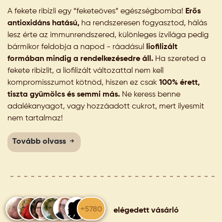
A fekete ribizli egy “feketeöves” egészségbomba!
Erős
antioxidáns hatású,
ha rendszeresen fogyasztod, hálás
lesz érte az immunrendszered, különleges ízvilága pedig
bármikor feldobja a napod - ráadásul
liofilizált
formában mindig a rendelkezésedre áll.
Ha szereted a
fekete ribizlit, a liofilizált változattal nem kell
kompromisszumot kötnöd, hiszen ez csak
100% érett,
tiszta gyümölcs és semmi más.
Ne keress benne
adalékanyagot, vagy hozzáadott cukrot, mert ilyesmit
nem tartalmaz!
Tovább olvass
+5780
elégedett vásárló