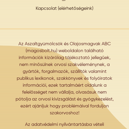
Kapcsolat (elérhetőségeink)
Az Aszaltgyümölcsök és Olajosmagvak ABC
(magosbolt.hu) weboldalon található
információk kizárólag tájékoztató jellegűek,
nem minősülnek orvosi szakvéleménynek, a
gyártók, forgalmazók, szállítók valamint
publikus lexikonok, szakkönyvek és folyóiratok
információi, ezek tartalmáért oldalunk a
felelősséget nem vállalja, olvasásuk nem
pótolja az orvosi kivizsgálást és gyógykezelést,
ezért ajánljuk hogy problémáival forduljon
szakorvoshoz!
Az adatvédelmi nyilvántartásba vételi