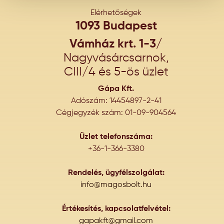
Elérhetőségek
1093 Budapest
Vámház krt. 1-3/
Nagyvásárcsarnok,
CIII/4 és 5-ös üzlet
Gápa Kft.
Adószám: 14454897-2-41
Cégjegyzék szám: 01-09-904564
Üzlet telefonszáma:
+36-1-366-3380
Rendelés, ügyfélszolgálat:
info@magosbolt.hu
Értékesítés, kapcsolatfelvétel:
gapakft@gmail.com