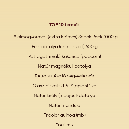
TOP 10 termék
Földimogyoróvaj (extra krémes) Snack Pack 1000 g
Friss datolya (nem aszalt) 600 g
Pattogatni való kukorica (popcorn)
Natúr magnélküli datolya
Retro sütésálló vegyeslekvár
Olasz pizzaliszt 5-Stagioni 1 kg
Natúr király (medjoul) datolya
Natúr mandula
Tricolor quinoa (mix)
Prezi mix