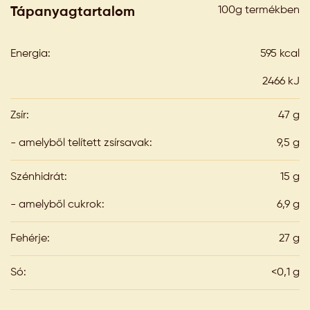
100g termékben
Tápanyagtartalom
Energia:
595 kcal
2466 kJ
Zsír:
47 g
- amelyből telített zsírsavak:
9,5 g
Szénhidrát:
15 g
- amelyből cukrok:
6,9 g
Fehérje:
27 g
Só:
<0,1 g