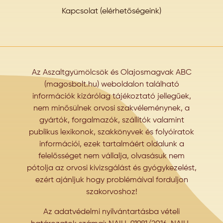
Kapcsolat (elérhetőségeink)
Az Aszaltgyümölcsök és Olajosmagvak ABC
(magosbolt.hu) weboldalon található
információk kizárólag tájékoztató jellegűek,
nem minősülnek orvosi szakvéleménynek, a
gyártók, forgalmazók, szállítók valamint
publikus lexikonok, szakkönyvek és folyóiratok
információi, ezek tartalmáért oldalunk a
felelősséget nem vállalja, olvasásuk nem
pótolja az orvosi kivizsgálást és gyógykezelést,
ezért ajánljuk hogy problémáival forduljon
szakorvoshoz!
Az adatvédelmi nyilvántartásba vételi