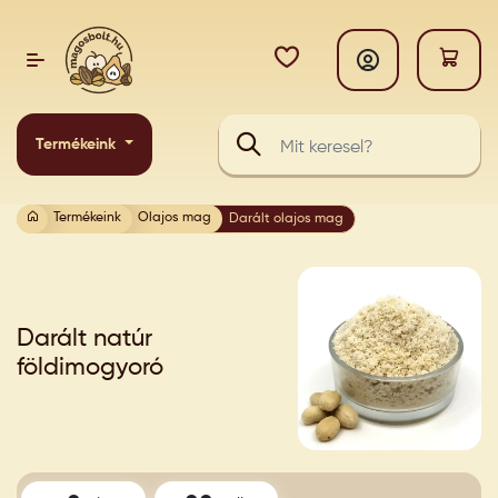
Termékeink
Termékeink
Olajos mag
Darált olajos mag
Darált natúr
földimogyoró