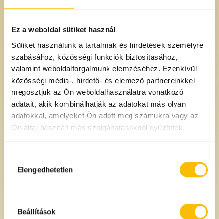
Ez a weboldal sütiket használ
Sütiket használunk a tartalmak és hirdetések személyre
szabásához, közösségi funkciók biztosításához,
valamint weboldalforgalmunk elemzéséhez. Ezenkívül
AKCIÓS
közösségi média-, hirdető- és elemező partnereinkkel
megosztjuk az Ön weboldalhasználatra vonatkozó
adatait, akik kombinálhatják az adatokat más olyan
adatokkal, amelyeket Ön adott meg számukra vagy az
Ön által használt más szolgáltatásokból gyűjtöttek.
Hozzájárulás
Darált natúr
Darált pörkölt pekándió
kiválasztása
Elengedhetetlen
napraforgómag
1390 Ft
15800 Ft
/kg
/kg
1560 Ft /kg
Beállítások