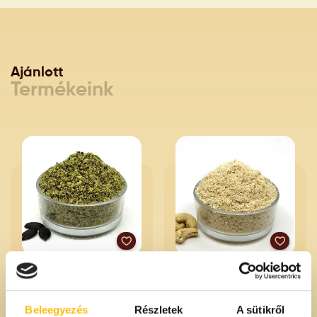
Ajánlott
Termékeink
Darált héjnélküli tökmag
Darált kesudió
4200 Ft
5800 Ft
/kg
/kg
Beleegyezés
Részletek
A sütikről