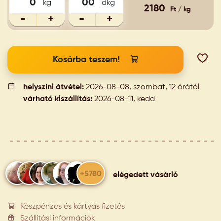
kg
dkg
2180
Ft / kg
-
+
-
+
Kosárba teszem!
helyszíni átvétel:
2026-08-08, szombat, 12 órától
várható kiszállítás:
2026-08-11, kedd
+5780
elégedett vásárló
Készpénzes és kártyás fizetés
Szállítási információk