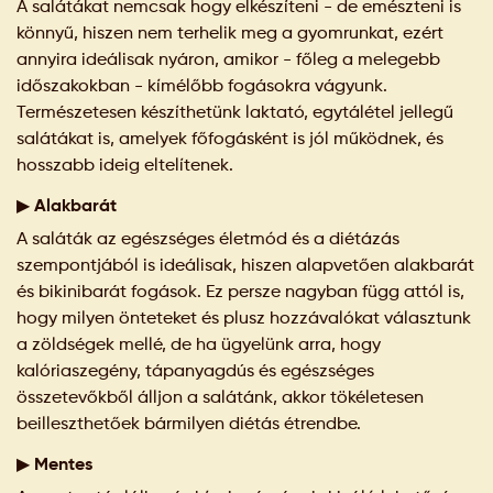
A salátákat nemcsak hogy elkészíteni - de emészteni is
könnyű, hiszen nem terhelik meg a gyomrunkat, ezért
annyira ideálisak nyáron, amikor - főleg a melegebb
időszakokban - kímélőbb fogásokra vágyunk.
Természetesen készíthetünk laktató, egytálétel jellegű
salátákat is, amelyek főfogásként is jól működnek, és
hosszabb ideig eltelítenek.
▶ Alakbarát
A saláták az egészséges életmód és a diétázás
szempontjából is ideálisak, hiszen alapvetően alakbarát
és bikinibarát fogások. Ez persze nagyban függ attól is,
hogy milyen önteteket és plusz hozzávalókat választunk
a zöldségek mellé, de ha ügyelünk arra, hogy
kalóriaszegény, tápanyagdús és egészséges
összetevőkből álljon a salátánk, akkor tökéletesen
beilleszthetőek bármilyen diétás étrendbe.
▶ Mentes