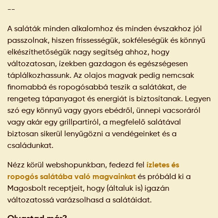
--
A saláták minden alkalomhoz és minden évszakhoz jól
passzolnak, hiszen frissességük, sokféleségük és könnyű
elkészíthetőségük nagy segítség ahhoz, hogy
változatosan, ízekben gazdagon és egészségesen
táplálkozhassunk. Az olajos magvak pedig nemcsak
finomabbá és ropogósabbá teszik a salátákat, de
rengeteg tápanyagot és energiát is biztosítanak. Legyen
szó egy könnyű vagy gyors ebédről, ünnepi vacsoráról
vagy akár egy grillpartiról, a megfelelő salátával
biztosan sikerül lenyűgözni a vendégeinket és a
családunkat.
Nézz körül webshopunkban, fedezd fel
ízletes és
ropogós salátába való magvainkat
és próbáld ki a
Magosbolt receptjeit, hogy (általuk is) igazán
változatossá varázsolhasd a salátáidat.