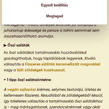
köszönhetően mégis telis-tele van ízzel, aromával.
Egyedi beállítás
A
citromos tahini
öntet sokkal sűrűbb textúrájú, mégis
Megtagad
friss és üde a citromlé és a mustár-, és pikáns a
fokhagyma - miatt, amelyek erős ízét jól tompítja a
juharszirup édessége és persze a tahini semmivel sem
összehasonlítható aromája.
▶ Őszi saláták
Az őszi salátákat tartalmasabb hozzávalókkal
gazdagíthatjuk, hogy táplálóbbak legyenek. Kiváló
választás a
Fűszeres sütőtök karamellizált magvakkal
vagy a
Sült zöldségek kuszkusszal
.
+ 1 tipp őszi salátaöntetre:
A
vegán sajtszósz
krémes, selymes textúrájú, ízletes és
kellemesen fűszeres. Kesudióból és zöldségekből készül,
így tökéletes választás a tartalmasabb őszi salátákhoz
is - meg mártogatósnak, szendvicskrémnek vagy akár