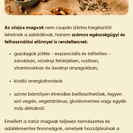
Az olajos magvak
nem csupán ízletes kiegészítői
lehetnek a salátáknak, hanem
számos egészségügyi és
felhasználási előnnyel is rendelkeznek
:
gazdagok jóféle - esszenciális és telítetlen -
zsírokban, növényi fehérjében, rostban,
vitaminokban és ásványi anyagokban,
kiváló energiaforrások
szinte bármilyen étrendbe beilleszthetőek, legyen
szó vegán, vegetáriánus, gluténmentes vagy egyéb
más diétákról.
Emellett a natúr magvak teljesen természetes és
adalékmentes finomságok, amelyek hozzájárulnak a