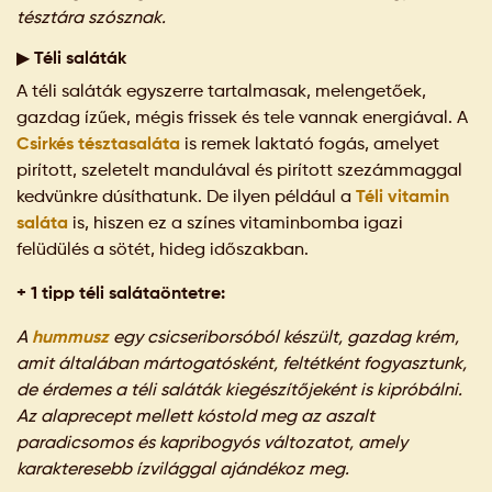
tésztára szósznak.
▶ Téli saláták
A téli saláták egyszerre tartalmasak, melengetőek,
gazdag ízűek, mégis frissek és tele vannak energiával. A
Csirkés tésztasaláta
is remek laktató fogás, amelyet
pirított, szeletelt mandulával és pirított szezámmaggal
kedvünkre dúsíthatunk. De ilyen például a
Téli vitamin
saláta
is, hiszen ez a színes vitaminbomba igazi
felüdülés a sötét, hideg időszakban.
+ 1 tipp téli salátaöntetre:
A
hummusz
egy csicseriborsóból készült, gazdag krém,
amit általában mártogatósként, feltétként fogyasztunk,
de érdemes a téli saláták kiegészítőjeként is kipróbálni.
Az alaprecept mellett kóstold meg az aszalt
paradicsomos és kapribogyós változatot, amely
karakteresebb ízvilággal ajándékoz meg.