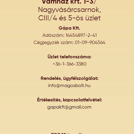
Vámház krt. 1-3/
Nagyvásárcsarnok,
CIII/4 és 5-ös üzlet
Gápa Kft.
Adószám: 14454897-2-41
Cégjegyzék szám: 01-09-904564
Üzlet telefonszáma:
+36-1-366-3380
Rendelés, ügyfélszolgálat:
info@magosbolt.hu
Értékesítés, kapcsolatfelvétel:
gapakft@gmail.com