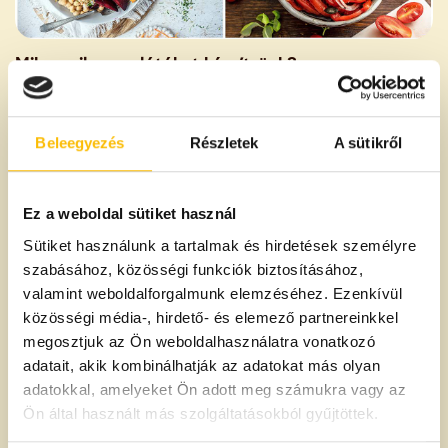
Mikor milyen salátákat készítsünk?
▶ Tavaszi saláták
Friss, ropogós zöldségekből készülnek, mint például a
Beleegyezés
Részletek
A sütikről
retek, az uborka, a spenót, a rukkola, az újhagyma vagy
a lilahagyma.
Kiváló tavaszi saláta változat a
Zöldsaláta sok maggal
,
Ez a weboldal sütiket használ
(a saját kedvencünk 😏), amelyben fenyőmag, tökmag,
Sütiket használunk a tartalmak és hirdetések személyre
napraforgó, pekándió és fekete szezámmag is bőven
szabásához, közösségi funkciók biztosításához,
található, vagy a frissítő
Magvas uborkasaláta
, amely
valamint weboldalforgalmunk elemzéséhez. Ezenkívül
tökmagot, dióbelet és sós, pörkölt mogyorót is
közösségi média-, hirdető- és elemező partnereinkkel
tartalmaz
megosztjuk az Ön weboldalhasználatra vonatkozó
adatait, akik kombinálhatják az adatokat más olyan
+ 1 tipp tavaszi salátaöntetre:
adatokkal, amelyeket Ön adott meg számukra vagy az
A tavaszi saláták tökéletes kiegészítője ez a
pikáns,
Ön által használt más szolgáltatásokból gyűjtöttek.
enyhén borsos és fokhagymás joghurtos öntet,
amely