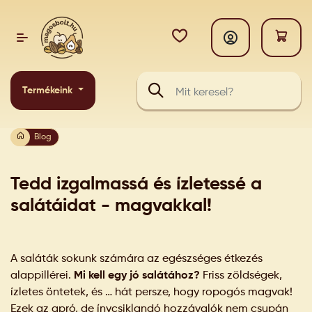
Termékeink
Blog
Tedd izgalmassá és ízletessé a
salátáidat - magvakkal!
A saláták sokunk számára az egészséges étkezés
alappillérei.
Mi kell egy jó salátához?
Friss zöldségek,
ízletes öntetek, és … hát persze, hogy ropogós magvak!
Ezek az apró, de ínycsiklandó hozzávalók nem csupán