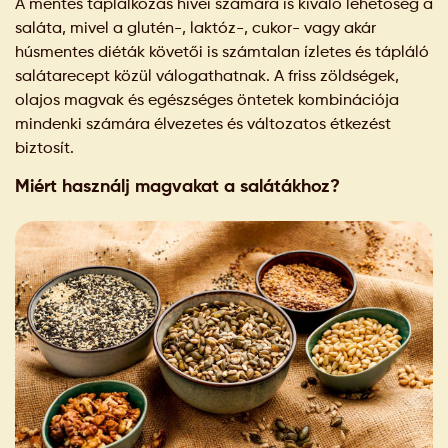
A mentes táplálkozás hívei számára is kiváló lehetőség a
saláta, mivel a glutén-, laktóz-, cukor- vagy akár
húsmentes diéták követői is számtalan ízletes és tápláló
salátarecept közül válogathatnak. A friss zöldségek,
olajos magvak és egészséges öntetek kombinációja
mindenki számára élvezetes és változatos étkezést
biztosít.
Miért használj magvakat a salátákhoz?