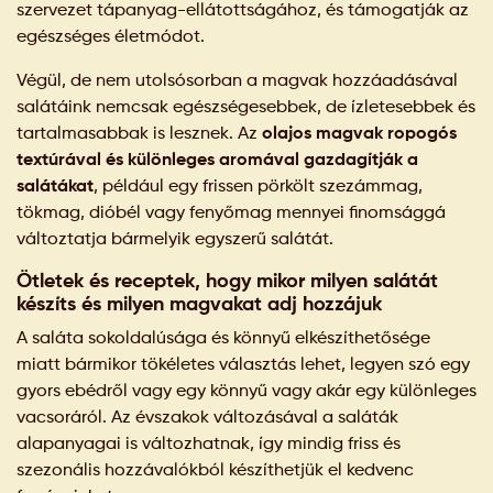
szervezet tápanyag-ellátottságához, és támogatják az
egészséges életmódot.
Végül, de nem utolsósorban a magvak hozzáadásával
salátáink nemcsak egészségesebbek, de ízletesebbek és
tartalmasabbak is lesznek. Az
olajos magvak ropogós
textúrával és különleges aromával gazdagítják a
salátákat
, például egy frissen pörkölt szezámmag,
tökmag, dióbél vagy fenyőmag mennyei finomsággá
változtatja bármelyik egyszerű salátát.
Ötletek és receptek, hogy mikor milyen salátát
készíts és milyen magvakat adj hozzájuk
A saláta sokoldalúsága és könnyű elkészíthetősége
miatt bármikor tökéletes választás lehet, legyen szó egy
gyors ebédről vagy egy könnyű vagy akár egy különleges
vacsoráról. Az évszakok változásával a saláták
alapanyagai is változhatnak, így mindig friss és
szezonális hozzávalókból készíthetjük el kedvenc