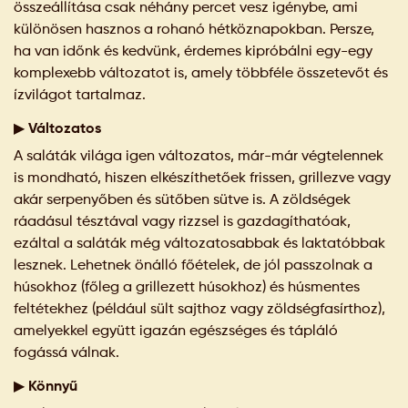
összeállítása csak néhány percet vesz igénybe, ami
különösen hasznos a rohanó hétköznapokban. Persze,
ha van időnk és kedvünk, érdemes kipróbálni egy-egy
komplexebb változatot is, amely többféle összetevőt és
ízvilágot tartalmaz.
▶ Változatos
A saláták világa igen változatos, már-már végtelennek
is mondható, hiszen elkészíthetőek frissen, grillezve vagy
akár serpenyőben és sütőben sütve is. A zöldségek
ráadásul tésztával vagy rizzsel is gazdagíthatóak,
ezáltal a saláták még változatosabbak és laktatóbbak
lesznek. Lehetnek önálló főételek, de jól passzolnak a
húsokhoz (főleg a grillezett húsokhoz) és húsmentes
feltétekhez (például sült sajthoz vagy zöldségfasírthoz),
amelyekkel együtt igazán egészséges és tápláló
fogássá válnak.
▶ Könnyű