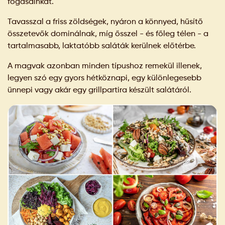
fogásainkat.
Tavasszal a friss zöldségek, nyáron a könnyed, hűsítő
összetevők dominálnak, míg ősszel - és főleg télen - a
tartalmasabb, laktatóbb saláták kerülnek előtérbe.
A magvak azonban minden típushoz remekül illenek,
legyen szó egy gyors hétköznapi, egy különlegesebb
ünnepi vagy akár egy grillpartira készült salátáról.