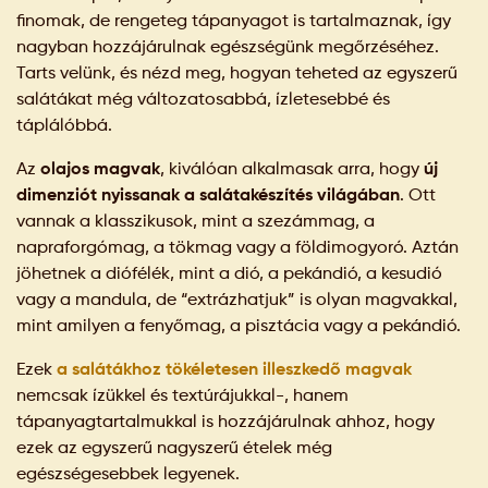
finomak, de rengeteg tápanyagot is tartalmaznak, így
nagyban hozzájárulnak egészségünk megőrzéséhez.
Tarts velünk, és nézd meg, hogyan teheted az egyszerű
salátákat még változatosabbá, ízletesebbé és
táplálóbbá.
Az
olajos magvak
, kiválóan alkalmasak arra, hogy
új
dimenziót nyissanak a salátakészítés világában
. Ott
vannak a klasszikusok, mint a szezámmag, a
napraforgómag, a tökmag vagy a földimogyoró. Aztán
jöhetnek a diófélék, mint a dió, a pekándió, a kesudió
vagy a mandula, de “extrázhatjuk” is olyan magvakkal,
mint amilyen a fenyőmag, a pisztácia vagy a pekándió.
Ezek
a salátákhoz tökéletesen illeszkedő magvak
nemcsak ízükkel és textúrájukkal-, hanem
tápanyagtartalmukkal is hozzájárulnak ahhoz, hogy
ezek az egyszerű nagyszerű ételek még
egészségesebbek legyenek.