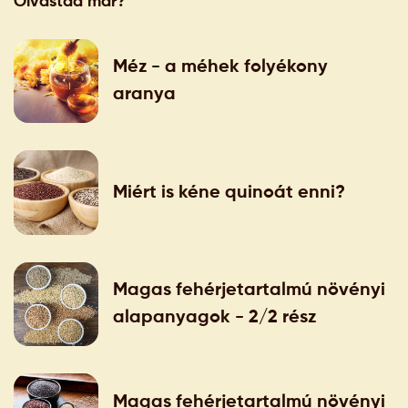
Olvastad már?
Méz - a méhek folyékony
aranya
Miért is kéne quinoát enni?
Magas fehérjetartalmú növényi
alapanyagok - 2/2 rész
Magas fehérjetartalmú növényi