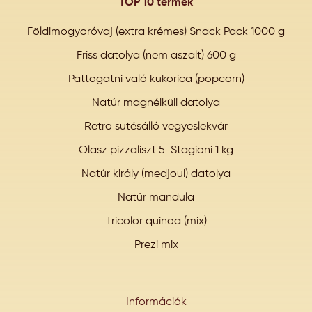
TOP 10 termék
Földimogyoróvaj (extra krémes) Snack Pack 1000 g
Friss datolya (nem aszalt) 600 g
Pattogatni való kukorica (popcorn)
Natúr magnélküli datolya
Retro sütésálló vegyeslekvár
Olasz pizzaliszt 5-Stagioni 1 kg
Natúr király (medjoul) datolya
Natúr mandula
Tricolor quinoa (mix)
Prezi mix
Információk