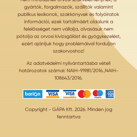
nem minősülnek orvosi szakvéleménynek, a
gyártók, forgalmazók, szállítók valamint
publikus lexikonok, szakkönyvek és folyóiratok
információi, ezek tartalmáért oldalunk a
felelősséget nem vállalja, olvasásuk nem
pótolja az orvosi kivizsgálást és gyógykezelést,
ezért ajánljuk hogy problémáival forduljon
szakorvoshoz!
Az adatvédelmi nyilvántartásba vételi
határozatok számai: NAIH-91981/2016.,NAIH-
108643/2016.
Copyright - GÁPA Kft. 2026. Minden jog
fenntartva