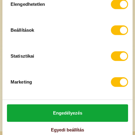
kiválasztása
Elengedhetetlen
Beállítások
BIO Tönkölybúzadara teljes
kiőrlésű Naturgold 500 g
Statisztikai
A termék nem elérhető
Értesítést kérek
Marketing
Engedélyezés
Egyedi beállítás