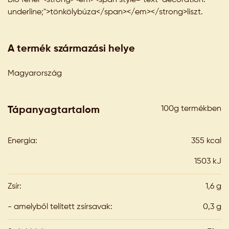
underline;">tönkölybúza</span></em></strong>liszt.
A termék származási helye
Magyarország
100g termékben
Tápanyagtartalom
Energia:
355 kcal
1503 kJ
Zsír:
1,6 g
- amelyből telített zsírsavak:
0,3 g