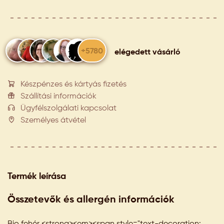
+5780
elégedett vásárló
Készpénzes és kártyás fizetés
Szállítási információk
Ügyfélszolgálati kapcsolat
Személyes átvétel
Termék leírása
Összetevők és allergén információk
Bio fehér <strong><em><span style="text-decoration: