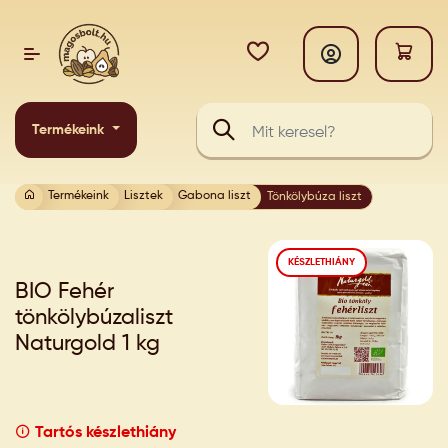
Termékeink
Termékeink
Lisztek
Gabona liszt
Tönkölybúza liszt
KÉSZLETHIÁNY
BIO Fehér
tönkölybúzaliszt
Naturgold 1 kg
Tartós készlethiány