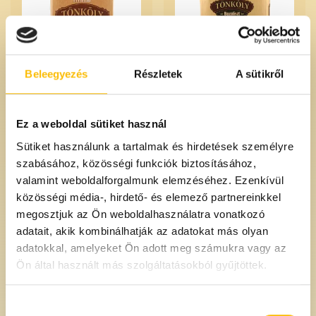
Beleegyezés
Részletek
A sütikről
Fehér tönkölybúzaliszt
Teljes kiőrlésű
Eccofood 1 kg
tönkölybúzaliszt Eccofood 1
kg
Ez a weboldal sütiket használ
Sütiket használunk a tartalmak és hirdetések személyre
890 Ft
890 Ft
/db
/db
szabásához, közösségi funkciók biztosításához,
valamint weboldalforgalmunk elemzéséhez. Ezenkívül
közösségi média-, hirdető- és elemező partnereinkkel
megosztjuk az Ön weboldalhasználatra vonatkozó
adatait, akik kombinálhatják az adatokat más olyan
adatokkal, amelyeket Ön adott meg számukra vagy az
Ön által használt más szolgáltatásokból gyűjtöttek.
KÉSZLETHIÁNY
Hozzájárulás