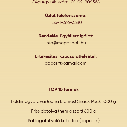
Cégjegyzék szám: 01-09-904564
Üzlet telefonszáma:
+36-1-366-3380
Rendelés, ügyfélszolgálat:
info@magosbolt.hu
Értékesítés, kapcsolatfelvétel:
gapakft@gmail.com
TOP 10 termék
Földimogyoróvaj (extra krémes) Snack Pack 1000 g
Friss datolya (nem aszalt) 600 g
Pattogatni való kukorica (popcorn)