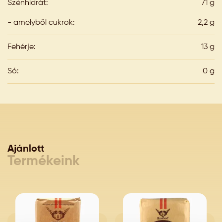
Szénhidrát:
71 g
- amelyből cukrok:
2,2 g
Fehérje:
13 g
Só:
0 g
Ajánlott
Termékeink