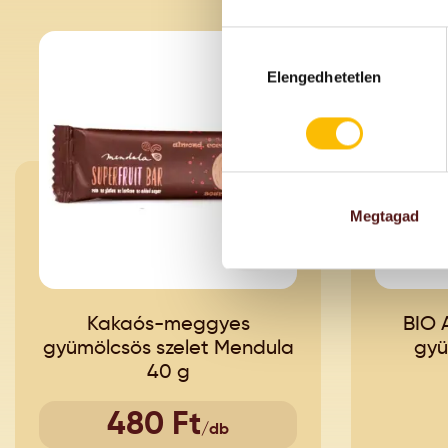
Hozzájárulás
kiválasztása
KÉS
Elengedhetetlen
Megtagad
Kakaós-meggyes
BIO 
gyümölcsös szelet Mendula
gyü
40 g
480 Ft
/db