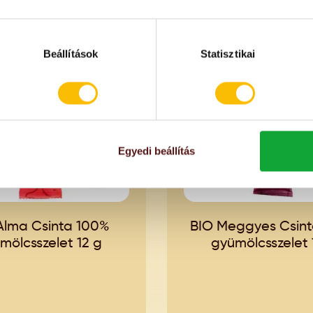
ZLETHIÁNY
KÉSZLETHIÁNY
Beállítások
Statisztikai
Egyedi beállítás
Alma Csinta 100%
BIO Meggyes Csin
mölcsszelet 12 g
gyümölcsszelet 