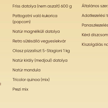
Általános szer
Friss datolya (nem aszalt) 600 g
Adatkezelési t
Pattogatni való kukorica
(popcorn)
Panaszkezelé
Natúr magnélküli datolya
Kérd díszcso
Retro sütésálló vegyeslekvár
Kiszolgálás n
Olasz pizzaliszt 5-Stagioni 1 kg
Natúr király (medjoul) datolya
Natúr mandula
Tricolor quinoa (mix)
:
Prezi mix