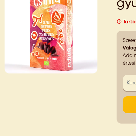
gyü
Tartó
Szeret
Válog
Add m
értes