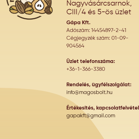
Nagyvásárcsarnok,
CIII/4 és 5-ös üzlet
Gápa Kft.
Adószám: 14454897-2-41
Cégjegyzék szám: 01-09-
904564
Üzlet telefonszáma:
+36-1-366-3380
Rendelés, ügyfélszolgálat:
info@magosbolt.hu
Értékesítés, kapcsolatfelvétel
gapakft@gmail.com