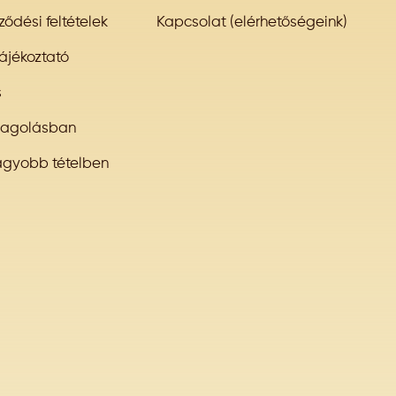
ződési feltételek
Kapcsolat (elérhetőségeink)
ájékoztató
s
magolásban
agyobb tételben