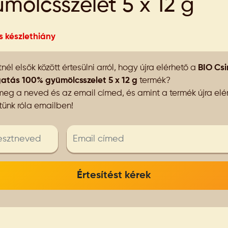
mölcsszelet 5 x 12 g
s készlethiány
nél elsők között értesülni arról, hogy újra elérhető a
BIO Csi
atás 100% gyümölcsszelet 5 x 12 g
termék?
eg a neved és az email címed, és amint a termék újra elér
ítünk róla emailben!
Értesítést kérek