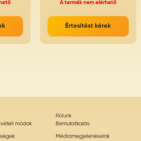
hető
A termék nem elérhető
ek
Értesítést kérek
Rólunk
átvételi módok
Bemutatkozás
őségek
Médiamegjelenéseink