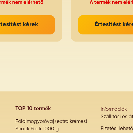
ermék nem elérhető
A termék nem elér
rtesítést kérek
Értesítést kér
TOP 10 termék
Információk
Szállítási és 
Földimogyoróvaj (extra krémes)
Fizetési lehet
Snack Pack 1000 g