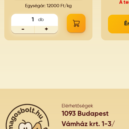
A t
Egységár: 12000 Ft/kg
db
É
-
+
Elérhetőségek
1093 Budapest
Vámház krt. 1-3/