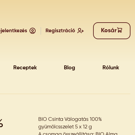
Kosár
jelentkezés
Regisztráció
Receptek
Blog
Rólunk
%
BIO Csinta Válogatás 100%
gyümölcsszelet 5 x 12 g
A csomag összeállítása: BIO Alma