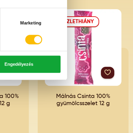
KÉSZLETHIÁNY
Marketing
Engedélyezés
ta 100%
Málnás Csinta 100%
12 g
gyümölcsszelet 12 g