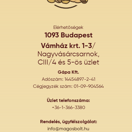
Elérhetőségek
1093 Budapest
Vámház krt. 1-3/
Nagyvásárcsarnok,
CIII/4 és 5-ös üzlet
Gápa Kft.
Adószám: 14454897-2-41
Cégjegyzék szám: 01-09-904564
Üzlet telefonszáma:
+36-1-366-3380
Rendelés, ügyfélszolgálat:
info@magosbolt.hu