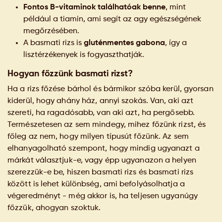
Fontos B-vitaminok találhatóak benne
, mint
például a tiamin, ami segít az agy egészségének
megőrzésében.
A basmati rizs is
gluténmentes gabona
, így a
lisztérzékenyek is fogyaszthatják.
Hogyan főzzünk basmati rizst?
Ha a rizs főzése bárhol és bármikor szóba kerül, gyorsan
kiderül, hogy ahány ház, annyi szokás. Van, aki azt
szereti, ha ragadósabb, van aki azt, ha pergősebb.
Természetesen az sem mindegy, mihez főzünk rizst, és
főleg az nem, hogy milyen típusút főzünk. Az sem
elhanyagolható szempont, hogy mindig ugyanazt a
márkát választjuk-e, vagy épp ugyanazon a helyen
szerezzük-e be, hiszen basmati rizs és basmati rizs
között is lehet különbség, ami befolyásolhatja a
végeredményt - még akkor is, ha teljesen ugyanúgy
főzzük, ahogyan szoktuk.