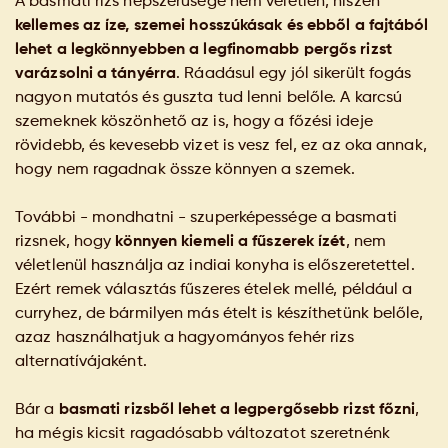
A basmati rizs népszerűsége nem véletlen, hiszen
kellemes az íze, szemei hosszúkásak és ebből a fajtából
lehet a legkönnyebben a legfinomabb pergős rizst
varázsolni a tányérra
. Ráadásul egy jól sikerült fogás
nagyon mutatós és guszta tud lenni belőle. A karcsú
szemeknek köszönhető az is, hogy a főzési ideje
rövidebb, és kevesebb vizet is vesz fel, ez az oka annak,
hogy nem ragadnak össze könnyen a szemek.
További - mondhatni - szuperképessége a basmati
rizsnek, hogy
könnyen kiemeli a fűszerek ízét
, nem
véletlenül használja az indiai konyha is előszeretettel.
Ezért remek választás fűszeres ételek mellé, például a
curryhez, de bármilyen más ételt is készíthetünk belőle,
azaz használhatjuk a hagyományos fehér rizs
alternatívájaként.
Bár a
basmati rizsből lehet a legpergősebb rizst főzni
,
ha mégis kicsit ragadósabb változatot szeretnénk