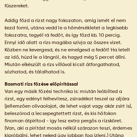
fűszereket.
Addig főzd a rizst nagy fokozaton, amíg ismét el nem
kezd forrni, utána vedd le a hőmérsékletet a legkisebb
fokozatra, tegyél rá fedőt, és így főzd kb. 10 percig.
Ennyi idő alatt a rizs magába szívja az összes vizet.
Közben ne kevergesd, és ne emelgesd a fedőt! Ha letelt
az idő, húzd le a lángról, és hagyd még 5 percet állni.
Miután elkészült a rizs villával kicsit átforgathatod,
sózhatod, és tálalhatod is.
Basmati rizs főzése előpirítással
Van egy másik főzési technika is: miután leöblíted a
rizst, egy edényt felhevítesz, zsiradékot teszel az aljára
(jellemzően olívaolajat, de lehet vajat vagy akár zsírt is),
beleszórod a lecsepegtettett rizst, és kis hőfokon
finoman átpirítod - így lesz extra pergős a rizsköret.
(Van, aki a pirítást mosás nélkül szárazon teszi, érdemes
kipróbálni, lehet neked úgy jobban fog ízleni.) Utána