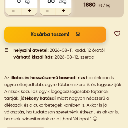
kg
dkg
1880
Ft / kg
-
+
-
+
Kosárba teszem!
helyszíni átvétel:
2026-08-11, kedd, 12 órától
várható kiszállítás:
2026-08-12, szerda
Az
illatos és hosszúszemű basmati rizs
hazánkban is
egyre elterjedtebb, egyre többen szeretik és fogyasztják.
A rizsek közül az egyik legegészségesebb fajtának
tartják,
jótékony hatásai
miatt nagyon népszerű a
diétázók és a cukorbetegek körében is. Akkor is jó
választás, ha tudatosan szeretnénk étkezni, és akkor is,
ha csak színesítenénk az otthoni “étlapot”.🙂