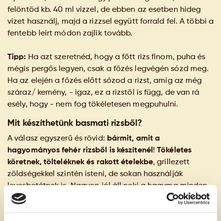
felöntöd kb. 40 ml vízzel, de ebben az esetben hideg
vizet használj, majd a rizzsel együtt forrald fel. A többi a
fentebb leírt módon zajlik tovább.
Tipp:
Ha azt szeretnéd, hogy a főtt rizs finom, puha és
mégis pergős legyen, csak a főzés legvégén sózd meg.
Ha az elején a főzés előtt sózod a rizst, amíg az még
száraz/ kemény, - igaz, ez a rizstől is függ, de van rá
esély, hogy - nem fog tökéletesen megpuhulni.
Mit készíthetünk basmati rizsből?
A válasz egyszerű és rövid:
bármit, amit a
hagyományos fehér rizsből is készítenél
!
Tökéletes
köretnek, tölteléknek és rakott ételekbe
, grillezett
zöldségekkel szintén isteni, de sokan használják
levesbetétnek is. Nagyon jól áll neki a hagyma minden
formában és
remekül passzolnak hozzá a friss
zöldfűszerek
. A
klasszikus keleti ételek a basmati rizzsel