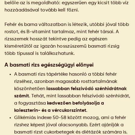
belőle az is megoldható: egyszerűen egy kicsit több víz
hozzáadásával tovább kell főzni.
Fehér és barna változatban is létezik, utóbbi jóval több
rostot, és B-vitamint tartalmaz, mint fehér társai. A
rizsszemek hosszát tekintve pedig az egészen
kisméretűtől az igazán hosszúszemű basmati rizsig
több típussal is találkozhatunk.
A basmati rizs egészségügyi előnyei
A basmati rizs tápértéke hasonló a többi fehér
rizséhez, azonban magasabb rosttartalmának
köszönhetően
lassabban felszívódó szénhidrátnak
számít
. Tehát, mint lassabban felszívódó szénhidrát,
a fogyasztása
kedvezően befolyásolja a
koleszterin- és a vércukorszintet
.
Glikémiás indexe 50-58 között mozog, ami a fehér
rizshez képest jóval alacsonyabb. Ezért ajánlják a
basmati rizst cukorbetegek és diétázók számára is.