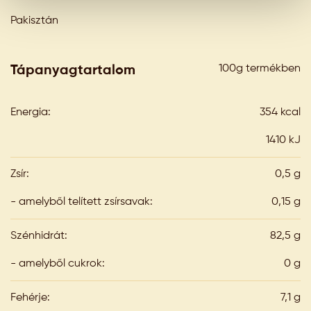
Pakisztán
100g termékben
Tápanyagtartalom
Energia:
354 kcal
1410 kJ
Zsír:
0,5 g
- amelyből telített zsírsavak:
0,15 g
Szénhidrát:
82,5 g
- amelyből cukrok:
0 g
Fehérje:
7,1 g