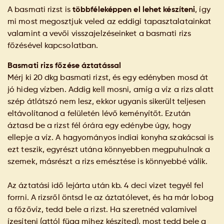
A basmati rizst is
többféleképpen el lehet készíteni
, így
mi most megosztjuk veled az eddigi tapasztalatainkat
valamint a vevői visszajelzéseinket a basmati rizs
főzésével kapcsolatban.
Basmati rizs főzése áztatással
Mérj ki 20 dkg basmati rizst, és egy edényben mosd át
jó hideg vízben. Addig kell mosni, amíg a víz a rizs alatt
szép átlátszó nem lesz, ekkor ugyanis sikerült teljesen
eltávolítanod a felületén lévő keményítőt. Ezután
áztasd be a rizst fél órára egy edénybe úgy, hogy
ellepje a víz. A hagyományos indiai konyha szakácsai is
ezt teszik, egyrészt utána könnyebben megpuhulnak a
szemek, másrészt a rizs emésztése is könnyebbé válik.
Az áztatási idő lejárta után kb. 4 deci vizet tegyél fel
forrni. A rizsről öntsd le az áztatólevet, és ha már lobog
a főzővíz, tedd bele a rizst. Ha szeretnéd valamivel
ízesíteni (attól függ mihez készíted), most tedd bele a