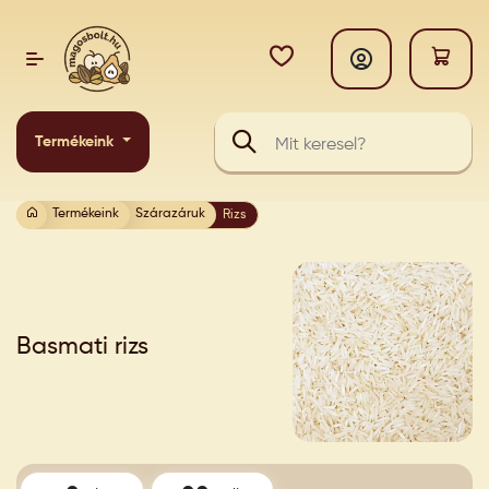
Termékeink
Termékeink
Szárazáruk
Rizs
Basmati rizs