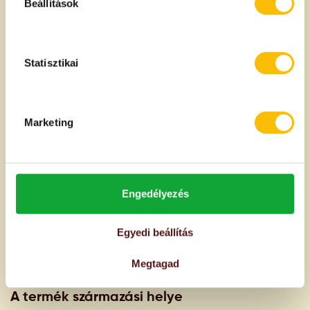
Beállítások
rizsital is meghódította a világot.
Minden fajta rizsnek más az íze és a textúrája, ráadásul
a legtöbbet különbözőféleképpen kell elkészíteni.
Statisztikai
Osztályozni lehet formája szerint (kerek vagy
hosszúszemű), hossza szerint (tört, rövid szemű, hosszú
szemű rizs), textúrája szerint (ragadós, pergős),
hántolási módszer szerint (fényezett vagy fényezetlen),
Marketing
és természetesen fajta szerint is.
Próbálj ki te is minél több rizsfajtát és találd meg a
saját kedvencedet!
Engedélyezés
Összetevők és allergén információk
Egyedi beállítás
Basmati rizs.
Megtagad
A termék származási helye