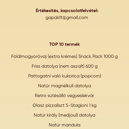
Értékesítés, kapcsolatfelvétel:
gapakft@gmail.com
TOP 10 termék
Földimogyoróvaj (extra krémes) Snack Pack 1000 g
Friss datolya (nem aszalt) 600 g
Pattogatni való kukorica (popcorn)
Natúr magnélküli datolya
Retro sütésálló vegyeslekvár
Olasz pizzaliszt 5-Stagioni 1 kg
Natúr király (medjoul) datolya
Natúr mandula