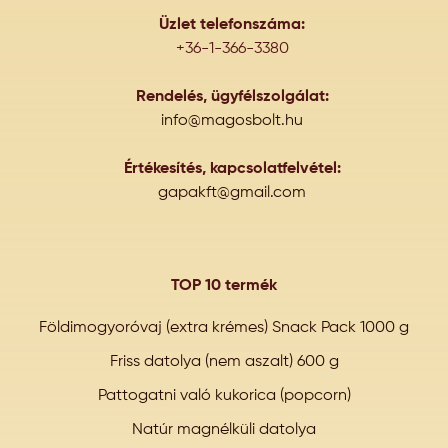
Üzlet telefonszáma:
+36-1-366-3380
Rendelés, ügyfélszolgálat:
info@magosbolt.hu
Értékesítés, kapcsolatfelvétel:
gapakft@gmail.com
TOP 10 termék
Földimogyoróvaj (extra krémes) Snack Pack 1000 g
Friss datolya (nem aszalt) 600 g
Pattogatni való kukorica (popcorn)
Natúr magnélküli datolya