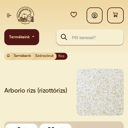
Termékeink
Termékeink
Szárazáruk
Rizs
Arborio rizs (rizottórizs)