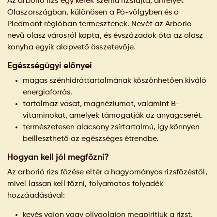
Az arborió rizs egy kerek szemű rizsfajta, amelyet
Olaszországban, különösen a Pó-völgyben és a
Piedmont régióban termesztenek. Nevét az Arborio
nevű olasz városról kapta, és évszázadok óta az olasz
konyha egyik alapvető összetevője.
Egészségügyi előnyei
magas szénhidráttartalmának köszönhetően kiváló
energiaforrás.
tartalmaz vasat, magnéziumot, valamint B-
vitaminokat, amelyek támogatják az anyagcserét.
természetesen alacsony zsírtartalmú, így könnyen
beilleszthető az egészséges étrendbe.
Hogyan kell jól megfőzni?
Az arborió rizs főzése eltér a hagyományos rizsfőzéstől,
mivel lassan kell főzni, folyamatos folyadék
hozzáadásával:
kevés vajon vagy olívaolajon megpirítjuk a rizst.