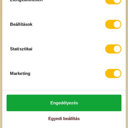
Beállítások
Basmati rizs
Barna rizs
Statisztikai
1880 Ft
980 Ft
/kg
/kg
Marketing
Engedélyezés
Egyedi beállítás