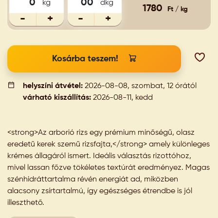
kg
dkg
1780
Ft / kg
-
+
-
+
Kosárba teszem!
helyszíni átvétel:
2026-08-08, szombat, 12 órától
várható kiszállítás:
2026-08-11, kedd
<strong>Az arborió rizs egy prémium minőségű, olasz
eredetű kerek szemű rizsfajta,</strong> amely különleges
krémes állagáról ismert. Ideális választás rizottóhoz,
mivel lassan főzve tökéletes textúrát eredményez. Magas
szénhidráttartalma révén energiát ad, miközben
alacsony zsírtartalmú, így egészséges étrendbe is jól
illeszthető.