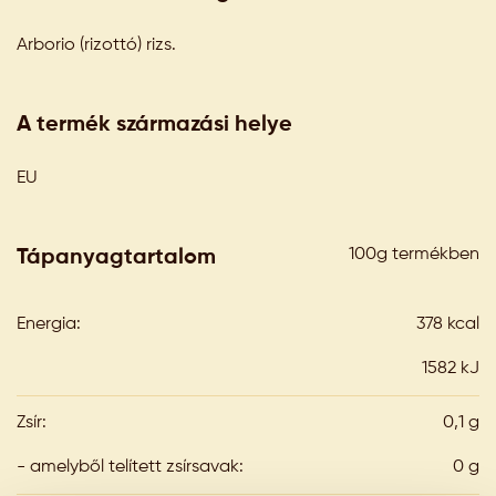
Arborio (rizottó) rizs.
A termék származási helye
EU
100g termékben
Tápanyagtartalom
Energia:
378 kcal
1582 kJ
Zsír:
0,1 g
- amelyből telített zsírsavak:
0 g