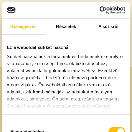
Szénhidrát:
74,9 g
- amelyből cukrok:
0 g
Beleegyezés
Részletek
A sütikről
Fehérje:
7,1 g
Ez a weboldal sütiket használ
Só:
0,015 g
Sütiket használunk a tartalmak és hirdetések személyre
szabásához, közösségi funkciók biztosításához,
valamint weboldalforgalmunk elemzéséhez. Ezenkívül
közösségi média-, hirdető- és elemező partnereinkkel
megosztjuk az Ön weboldalhasználatra vonatkozó
adatait, akik kombinálhatják az adatokat más olyan
Ajánlott
adatokkal, amelyeket Ön adott meg számukra vagy az
Termékeink
Ön által használt más szolgáltatásokból gyűjtöttek.
Hozzájárulás
kiválasztása
Elengedhetetlen