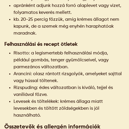
apránként adjunk hozzá forró alaplevet vagy vizet,
folyamatos keverés mellett.
kb. 20-25 percig főzzük, amíg krémes állagot nem
kapunk, de a szemek még enyhén haraphatóak
maradnak.
Felhasználási és recept ötletek
Risotto: a legismertebb felhasználási módja,
például gombás, tenger gyümölcseivel, vagy
parmezános változatban.
Arancini: olasz rántott rizsgolyók, amelyeket sajttal
vagy hússal töltenek.
Rizspuding: édes változatban is kiváló, tejjel és
vaníliával főzve.
Levesek és töltelékek: krémes állaga miatt
levesekben és töltött zöldségekben is jól
használható.
Összetevők és allergén információk